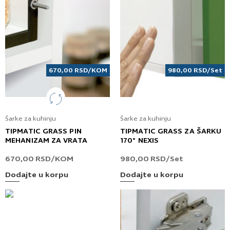
670,00
RSD
/KOM
980,00
RSD
/Set
Šarke za kuhinju
Šarke za kuhinju
TIPMATIC GRASS PIN
TIPMATIC GRASS ZA ŠARKU
MEHANIZAM ZA VRATA
170° NEXIS
670,00
RSD
/KOM
980,00
RSD
/Set
Dodajte u korpu
Dodajte u korpu