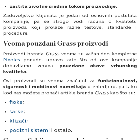
zaštita životne sredine tokom proizvodnje.
Zadovoljstvo klijenata je jedan od osnovnih postulata
kompanije, pa se strogo vodi računa o kvalitetu
proizvoda koji prolaze razne testove, standarde i
procedure.
Veoma pouzdani Grass proizvodi
Grass
Proizvodi brenda
veoma su važan deo kompletne
Pinoles
ponude, upravo zato što od ove kompanije
dobavljamo veoma
pouzdane okove vrhunskog
kvaliteta
.
Ovi proizvodi su veoma značajni za
funkcionalnost,
sigurnost i mobilnost nameštaja
u enterijeru, pa tako
Grass
kod nas možete pronaći artikle brenda
kao što su:
fioke
;
šarke
;
klizači
;
podizni sistemi
i ostalo.