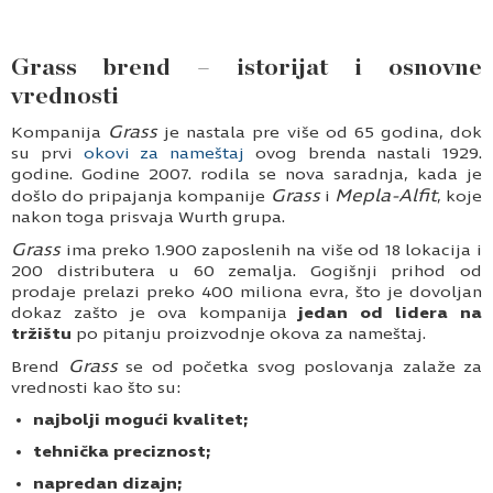
Grass brend – istorijat i osnovne
vrednosti
Grass
Kompanija
je nastala pre više od 65 godina, dok
su prvi
okovi za nameštaj
ovog brenda nastali 1929.
godine. Godine 2007. rodila se nova saradnja, kada je
Grass
Mepla-Alfit
došlo do pripajanja kompanije
i
, koje
nakon toga prisvaja Wurth grupa.
Grass
ima preko 1.900 zaposlenih na više od 18 lokacija i
200 distributera u 60 zemalja. Gogišnji prihod od
prodaje prelazi preko 400 miliona evra, što je dovoljan
dokaz zašto je ova kompanija
jedan od lidera na
tržištu
po pitanju proizvodnje okova za nameštaj.
Grass
Brend
se od početka svog poslovanja zalaže za
vrednosti kao što su:
najbolji mogući kvalitet;
tehnička preciznost;
napredan dizajn;