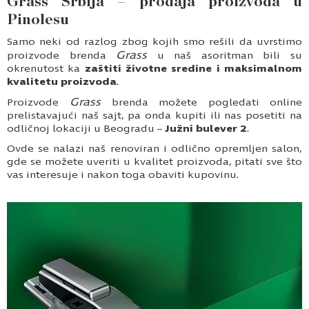
Grass Srbija – prodaja proizvoda u
Pinolesu
Samo neki od razlog zbog kojih smo rešili da uvrstimo
Grass
proizvode brenda
u naš asoritman bili su
okrenutost ka
zaštiti životne sredine i maksimalnom
kvalitetu proizvoda
.
Grass
Proizvode
brenda možete pogledati online
prelistavajući naš sajt, pa onda kupiti ili nas posetiti na
odličnoj lokaciji u Beogradu –
Južni bulever 2
.
Ovde se nalazi naš renoviran i odlično opremljen salon,
gde se možete uveriti u kvalitet proizvoda, pitati sve što
vas interesuje i nakon toga obaviti kupovinu.