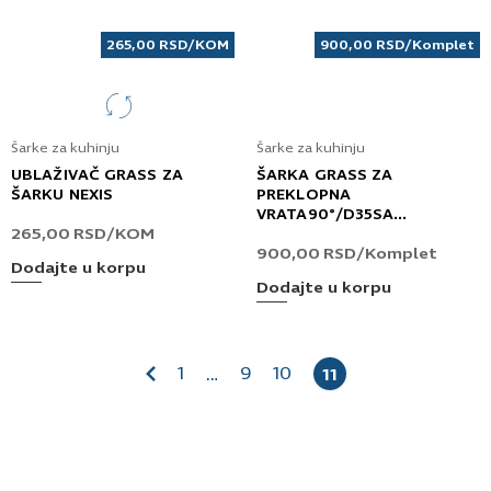
265,00
RSD
/KOM
900,00
RSD
/Komplet
Šarke za kuhinju
Šarke za kuhinju
UBLAŽIVAČ GRASS ZA
ŠARKA GRASS ZA
ŠARKU NEXIS
PREKLOPNA
VRATA90°/D35SA
265,00
RSD
/KOM
POKLOPCEM-CRNA TIOMOS
900,00
RSD
/Komplet
Dodajte u korpu
Dodajte u korpu
1
9
10
…
11