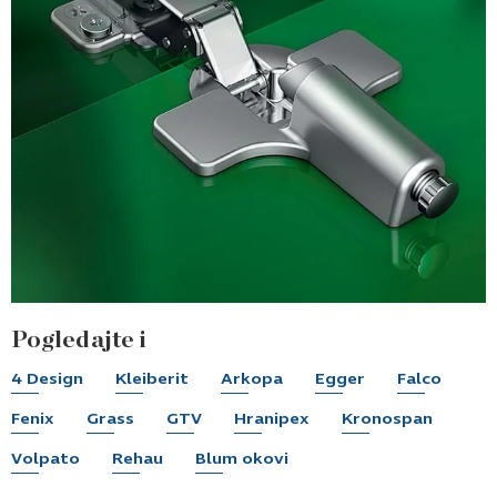
Pogledajte i
4 Design
Kleiberit
Arkopa
Egger
Falco
Fenix
Grass
GTV
Hranipex
Kronospan
Volpato
Rehau
Blum okovi