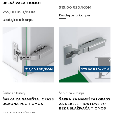
UBLAŽIVAČA TIOMOS
515,00
RSD
/KOM
255,00
RSD
/KOM
Dodajte u korpu
Dodajte u korpu
715,00
RSD
/KOM
275,00
RSD
/KOM
Šarke za kuhinju
Šarke za kuhinju
ŠARKA ZA NAMEŠTAJ GRASS
ŠARKA ZA NAMEŠTAJ GRASS
UGAONA PCC TIOMOS
ZA DEBELE FRONTOVE 95°
BEZ UBLAŽIVAČA TIOMOS
715,00
RSD
/KOM