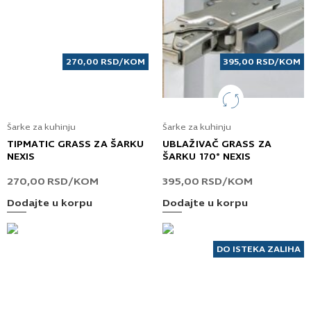
270,00
RSD
/KOM
395,00
RSD
/KOM
Šarke za kuhinju
Šarke za kuhinju
TIPMATIC GRASS ZA ŠARKU
UBLAŽIVAČ GRASS ZA
NEXIS
ŠARKU 170° NEXIS
270,00
RSD
/KOM
395,00
RSD
/KOM
Dodajte u korpu
Dodajte u korpu
DO ISTEKA ZALIHA