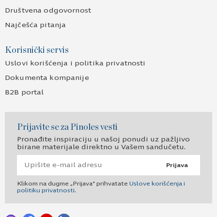
Društvena odgovornost
Najčešća pitanja
Korisnički servis
Uslovi korišćenja i politika privatnosti
Dokumenta kompanije
B2B portal
Prijavite se za Pinoles vesti
Pronađite inspiraciju u našoj ponudi uz pažljivo
birane materijale direktno u Vašem sandučetu.
Prijava
Klikom na dugme „Prijava“ prihvatate
Uslove korišćenja i
politiku privatnosti
.