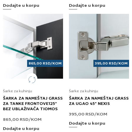
Dodajte u korpu
Dodajte u korpu
865,00
RSD
/KOM
395,00
RSD
/KOM
Šarke za kuhinju
Šarke za kuhinju
ŠARKA ZA NAMEŠTAJ GRASS
ŠARKA ZA NAMEŠTAJ GRASS
ZA TANKE FRONTOVE125°
ZA UGAO 45° NEXIS
BEZ UBLAŽIVAČA TIOMOS
395,00
RSD
/KOM
865,00
RSD
/KOM
Dodajte u korpu
Dodajte u korpu