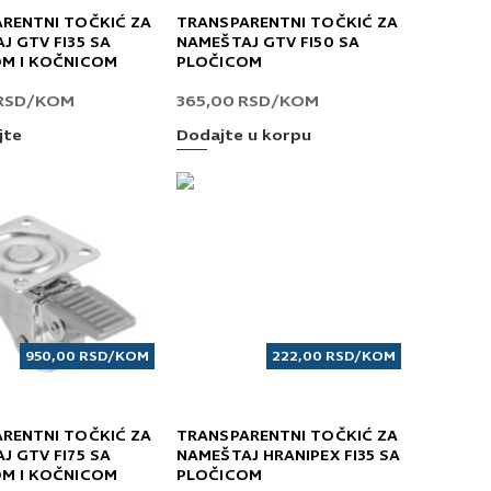
RENTNI TOČKIĆ ZA
TRANSPARENTNI TOČKIĆ ZA
J GTV FI35 SA
NAMEŠTAJ GTV FI50 SA
M I KOČNICOM
PLOČICOM
RSD
/KOM
365,00
RSD
/KOM
jte
Dodajte u korpu
950,00
RSD
/KOM
222,00
RSD
/KOM
RENTNI TOČKIĆ ZA
TRANSPARENTNI TOČKIĆ ZA
J GTV FI75 SA
NAMEŠTAJ HRANIPEX FI35 SA
M I KOČNICOM
PLOČICOM