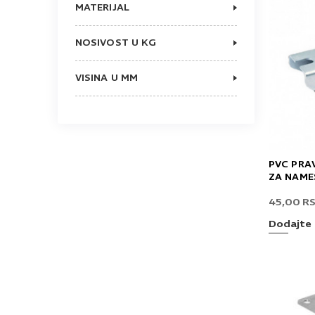
MATERIJAL
50
PVC
75
ČELIK/GUMA
NOSIVOST U KG
30
50
VISINA U MM
18
22
35
40
25
PVC PRA
ZA NAMEŠ
45,00
R
Dodajte 