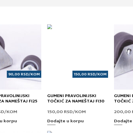
90,00
RSD
/KOM
150,00
RSD
/KOM
RAVOLINIJSKI
GUMENI PRAVOLINIJSKI
GUMENI 
ZA NAMEŠTAJ FI25
TOČKIĆ ZA NAMEŠTAJ FI30
TOČKIĆ 
SD
/KOM
150,00
RSD
/KOM
200,00
u korpu
Dodajte u korpu
Dodajte