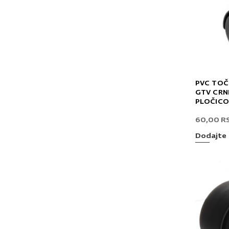
PVC TOČ
GTV CRNI
PLOČIC
60,00
R
Dodajte 