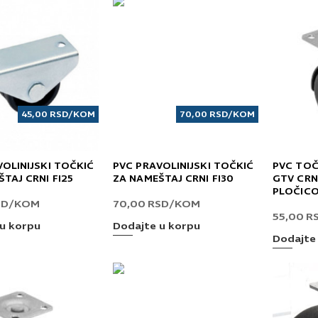
45,00
RSD
/KOM
70,00
RSD
/KOM
VOLINIJSKI TOČKIĆ
PVC PRAVOLINIJSKI TOČKIĆ
PVC TOČ
TAJ CRNI FI25
ZA NAMEŠTAJ CRNI FI30
GTV CRNI
PLOČIC
SD
/KOM
70,00
RSD
/KOM
55,00
R
u korpu
Dodajte u korpu
Dodajte