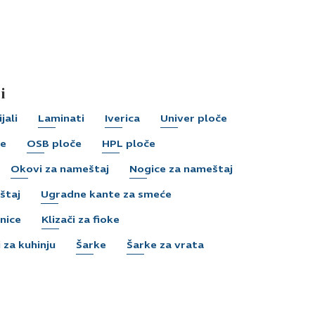
i
jali
Laminati
Iverica
Univer ploče
če
OSB ploče
HPL ploče
Okovi za nameštaj
Nogice za nameštaj
štaj
Ugradne kante za smeće
nice
Klizači za fioke
 za kuhinju
Šarke
Šarke za vrata