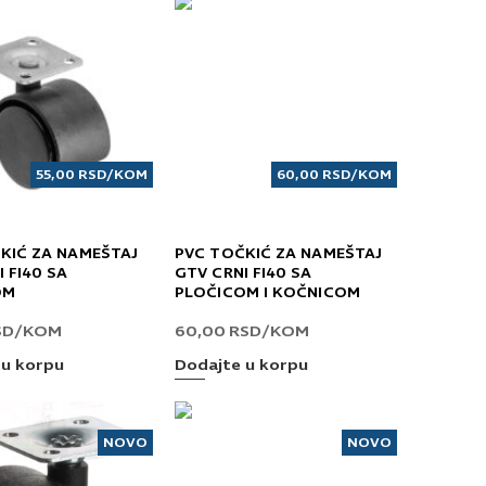
55,00
RSD
/KOM
60,00
RSD
/KOM
KIĆ ZA NAMEŠTAJ
PVC TOČKIĆ ZA NAMEŠTAJ
 FI40 SA
GTV CRNI FI40 SA
OM
PLOČICOM I KOČNICOM
SD
/KOM
60,00
RSD
/KOM
 u korpu
Dodajte u korpu
NOVO
NOVO