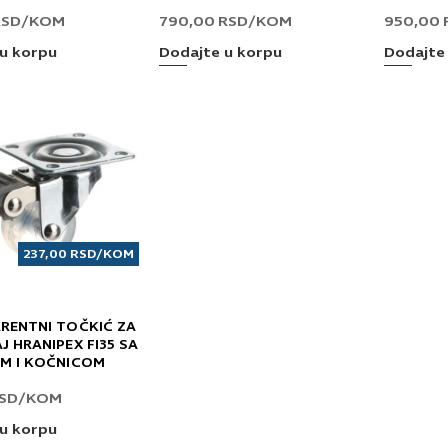
RSD
/KOM
790,00
RSD
/KOM
950,00
u korpu
Dodajte u korpu
Dodajte
237,00
RSD
/KOM
RENTNI TOČKIĆ ZA
 HRANIPEX FI35 SA
M I KOČNICOM
SD
/KOM
u korpu