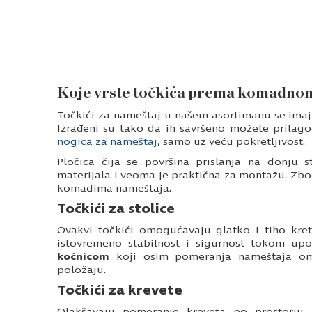
Koje vrste točkića prema komadnom
Točkići za nameštaj u našem asortimanu se imaj
Izrađeni su tako da ih savršeno možete prilago
nogica za nameštaj
, samo uz veću pokretljivost.
Pločica čija se površina prislanja na donju 
materijala i veoma je praktična za montažu. Zbo
komadima nameštaja.
Točkići za stolice
Ovakvi točkići omogućavaju glatko i tiho kre
istovremeno stabilnost i sigurnost tokom u
kočnicom
koji osim pomeranja nameštaja om
položaju.
Točkići za krevete
Olakšavaju pomeranje kreveta po prostoriji, 