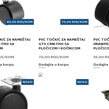
60,00
RSD
/KOM
70,00
RSD
/KOM
KIĆ ZA NAMEŠTAJ
PVC TOČKIĆ ZA NAMEŠTAJ
PVC TOČ
 FI50 SA
GTV CRNI FI50 SA
HRANIPE
OM
PLOČICOM I KOČNICOM
PLOČICO
SD
/KOM
70,00
RSD
/KOM
35,00
R
u korpu
Dodajte u korpu
Dodajte
NOVO
NOVO