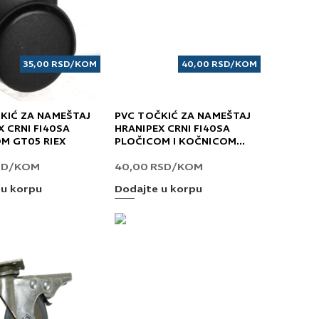
35,00
RSD
/KOM
40,00
RSD
/KOM
KIĆ ZA NAMEŠTAJ
PVC TOČKIĆ ZA NAMEŠTAJ
X CRNI FI40SA
HRANIPEX CRNI FI40SA
M GT05 RIEX
PLOČICOM I KOČNICOM
GT05 RIEX
SD
/KOM
40,00
RSD
/KOM
 u korpu
Dodajte u korpu