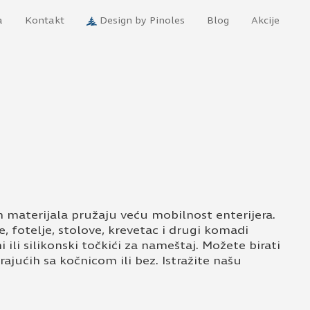
a
Kontakt
Design by Pinoles
Blog
Akcije
ih materijala pružaju veću mobilnost enterijera.
e, fotelje, stolove, krevetac i drugi komadi
ili silikonski točkići za nameštaj. Možete birati
tirajućih sa kočnicom ili bez. Istražite našu