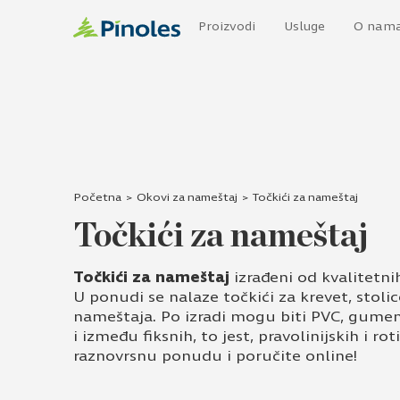
Proizvodi
Usluge
O nam
Početna
>
Okovi za nameštaj
>
Točkići za nameštaj
Točkići za nameštaj
Točkići za nameštaj
izrađeni od kvalitetn
U ponudi se nalaze točkići za krevet, stolic
nameštaja. Po izradi mogu biti PVC, gumeni 
i između fiksnih, to jest, pravolinijskih i ro
raznovrsnu ponudu i poručite online!