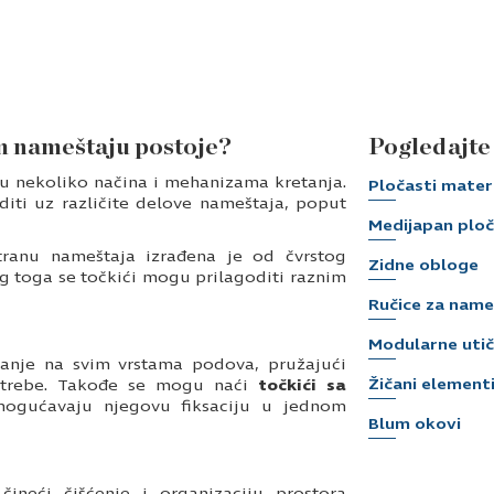
 nameštaju postoje?
Pogledajte 
u nekoliko načina i mehanizama kretanja.
Pločasti materi
diti uz različite delove nameštaja, poput
Medijapan plo
stranu nameštaja izrađena je od čvrstog
Zidne obloge
g toga se točkići mogu prilagoditi raznim
Ručice za name
Modularne utič
tanje na svim vrstama podova, pružajući
Žičani elementi
potrebe. Takođe se mogu naći
točkići sa
ogućavaju njegovu fiksaciju u jednom
Blum okovi
čineći čišćenje i organizaciju prostora