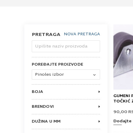
PRETRAGA
NOVA PRETRAGA
Upišite naziv proizvoda
POREĐAJTE PROIZVODE
Pinoles izbor
BOJA
GUMENI P
TRANSPARENTNA
TOČKIĆ 
CRNA
BRENDOVI
HRANIPEX
90,00
R
GTV
Dodajte 
DUŽINA U MM
OSTALI
35
40