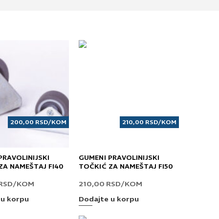
200,00
RSD
/KOM
210,00
RSD
/KOM
PRAVOLINIJSKI
GUMENI PRAVOLINIJSKI
ZA NAMEŠTAJ FI40
TOČKIĆ ZA NAMEŠTAJ FI50
RSD
/KOM
210,00
RSD
/KOM
 u korpu
Dodajte u korpu