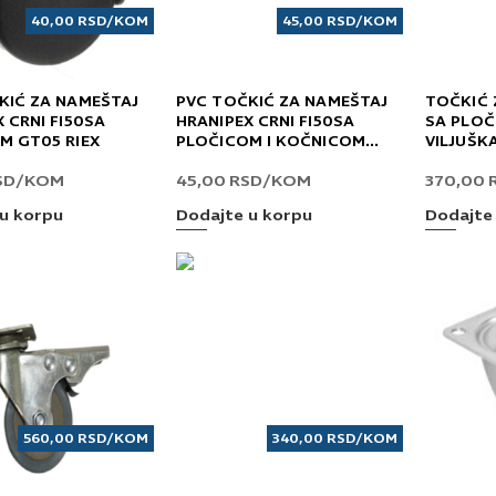
40,00
RSD
/KOM
45,00
RSD
/KOM
KIĆ ZA NAMEŠTAJ
PVC TOČKIĆ ZA NAMEŠTAJ
TOČKIĆ 
 CRNI FI50SA
HRANIPEX CRNI FI50SA
SA PLOČ
M GT05 RIEX
PLOČICOM I KOČNICOM
VILJUŠK
GT05 RIEX
SD
/KOM
45,00
RSD
/KOM
370,00
u korpu
Dodajte u korpu
Dodajte
560,00
RSD
/KOM
340,00
RSD
/KOM