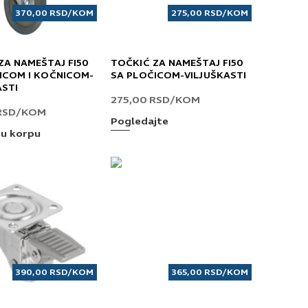
370,00
RSD
/KOM
275,00
RSD
/KOM
ZA NAMEŠTAJ FI50
TOČKIĆ ZA NAMEŠTAJ FI50
ICOM I KOČNICOM-
SA PLOČICOM-VILJUŠKASTI
ASTI
275,00
RSD
/KOM
RSD
/KOM
Pogledajte
 u korpu
390,00
RSD
/KOM
365,00
RSD
/KOM