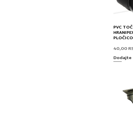
PVC TOČ
HRANIPEX
PLOČICO
40,00
R
Dodajte 