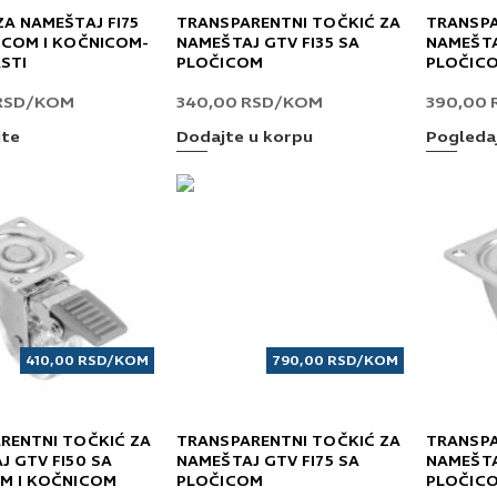
ZA NAMEŠTAJ FI75
TRANSPARENTNI TOČKIĆ ZA
TRANSPA
ICOM I KOČNICOM-
NAMEŠTAJ GTV FI35 SA
NAMEŠTA
STI
PLOČICOM
PLOČICO
RSD
/KOM
340,00
RSD
/KOM
390,00
jte
Dodajte u korpu
Pogleda
410,00
RSD
/KOM
790,00
RSD
/KOM
RENTNI TOČKIĆ ZA
TRANSPARENTNI TOČKIĆ ZA
TRANSPA
J GTV FI50 SA
NAMEŠTAJ GTV FI75 SA
NAMEŠTA
M I KOČNICOM
PLOČICOM
PLOČICO