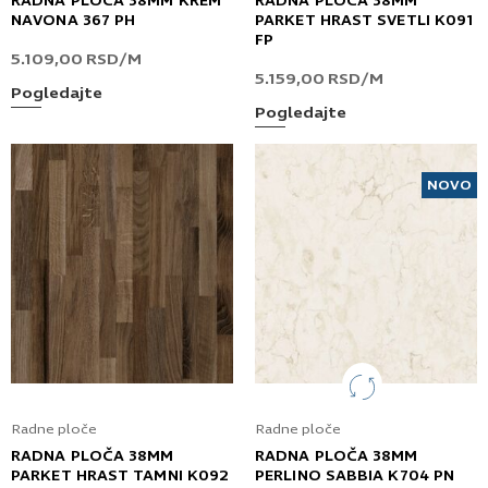
RADNA PLOČA 38MM KREM
RADNA PLOČA 38MM
NAVONA 367 PH
PARKET HRAST SVETLI K091
FP
5.109,00
RSD
/M
5.159,00
RSD
/M
Pogledajte
Pogledajte
NOVO
Radne ploče
Radne ploče
RADNA PLOČA 38MM
RADNA PLOČA 38MM
PARKET HRAST TAMNI K092
PERLINO SABBIA K704 PN