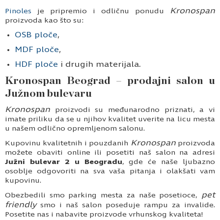
Kronospan
Pinoles
je pripremio i odličnu ponudu
proizvoda kao što su:
OSB ploče
,
MDF ploče
,
HDF ploče
i drugih materijala.
Kronospan Beograd – prodajni salon u
Južnom bulevaru
Kronospan
proizvodi su međunarodno priznati, a vi
imate priliku da se u njihov kvalitet uverite na licu mesta
u našem odlično opremljenom salonu.
Kronospan
Kupovinu kvalitetnih i pouzdanih
proizvoda
možete obaviti online ili posetiti naš salon na adresi
Južni bulevar 2 u Beogradu
, gde će naše ljubazno
osoblje odgovoriti na sva vaša pitanja i olakšati vam
kupovinu.
pet
Obezbedili smo parking mesta za naše posetioce,
friendly
smo i naš salon poseduje rampu za invalide.
Posetite nas i nabavite proizvode vrhunskog kvaliteta!