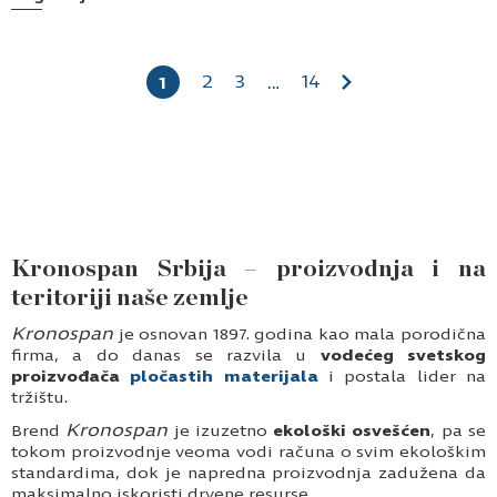
2
3
14
1
…
Kronospan Srbija – proizvodnja i na
teritoriji naše zemlje
Kronospan
je osnovan 1897. godina kao mala porodična
firma, a do danas se razvila u
vodećeg svetskog
proizvođača
pločastih materijala
i postala lider na
tržištu.
Kronospan
Brend
je izuzetno
ekološki osvešćen
, pa se
tokom proizvodnje veoma vodi računa o svim ekološkim
standardima, dok je napredna proizvodnja zadužena da
maksimalno iskoristi drvene resurse.