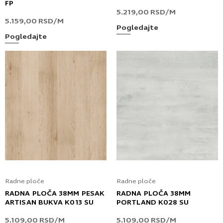
FP
5.219,00
RSD
/M
5.159,00
RSD
/M
Pogledajte
Pogledajte
Radne ploče
Radne ploče
RADNA PLOČA 38MM PESAK
RADNA PLOČA 38MM
ARTISAN BUKVA K013 SU
PORTLAND K028 SU
5.109,00
RSD
/M
5.109,00
RSD
/M