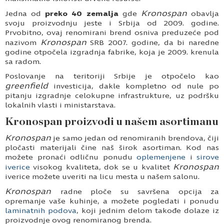
Kronospan
Jedna od
preko 40 zemalja
gde
obavlja
svoju proizvodnju jeste i Srbija od 2009. godine.
Prvobitno, ovaj renomirani brend osniva preduzeće pod
Kronospan
nazivom
SRB 2007. godine, da bi naredne
godine otpočela izgradnja fabrike, koja je 2009. krenula
sa radom.
Poslovanje na teritoriji Srbije je otpočelo kao
greenfield
investicija, dakle kompletno od nule po
pitanju izgradnje celokupne infrastrukture, uz podršku
lokalnih vlasti i ministarstava.
Kronospan proizvodi u našem asortimanu
Kronospan
je samo jedan od renomiranih brendova, čiji
pločasti materijali čine naš širok asortiman. Kod nas
možete pronaći odličnu ponudu
oplemenjene
i
sirove
Kronospan
iverice
visokog kvaliteta, dok se u kvalitet
iverice
možete uveriti na licu mesta u našem salonu.
Kronospan
radne ploče
su savršena opcija za
opremanje vaše kuhinje, a možete pogledati i ponudu
laminatnih podova
, koji jednim delom takođe dolaze iz
proizvodnje ovog renomiranog brenda.