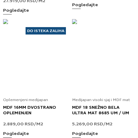
27.919,00
RSD
/M2
Pogledajte
Pogledajte
DO ISTEKA ZALIHA
Oplemenjeni medijapan
Medijapan visoki sjaj i MDF mat
MDF 16MM DVOSTRANO
MDF 18 SNEŽNO BELA
OPLEMENJEN
ULTRA MAT 8685 UM / UM
2.889,00
RSD
/M2
5.269,00
RSD
/M2
Pogledajte
Pogledajte