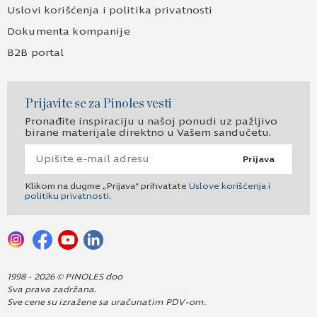
Uslovi korišćenja i politika privatnosti
Dokumenta kompanije
B2B portal
Prijavite se za Pinoles vesti
Pronađite inspiraciju u našoj ponudi uz pažljivo
birane materijale direktno u Vašem sandučetu.
Prijava
Klikom na dugme „Prijava“ prihvatate
Uslove korišćenja i
politiku privatnosti
.
1998 - 2026 © PINOLES doo
Sva prava zadržana.
Sve cene su izražene sa uračunatim PDV-om.