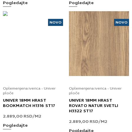
Pogledajte
Pogledajte
NOVO
NOVO
Oplemenjena iverica - Univer
Oplemenjena iverica - Univer
ploče
ploče
UNIVER 18MM HRAST
UNIVER 18MM HRAST
BOOKMATCH H1316 ST17
ROVATO NATUR SVETLI
H3322 ST17
2.889,00
RSD
/M2
2.889,00
RSD
/M2
Pogledajte
Pogledajte