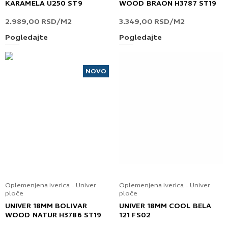
KARAMELA U250 ST9
WOOD BRAON H3787 ST19
2.989,00
RSD
/M2
3.349,00
RSD
/M2
Pogledajte
Pogledajte
NOVO
Oplemenjena iverica - Univer
Oplemenjena iverica - Univer
ploče
ploče
UNIVER 18MM BOLIVAR
UNIVER 18MM COOL BELA
WOOD NATUR H3786 ST19
121 FS02