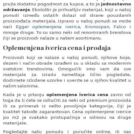
pruža dodatnu pogodnost za kupce, a to je
jednostavno
održavanje
. Ekološki je prihvatljiv materijal, koji u našoj
ponudi između ostalih dolazi od strane pouzdanih
proizvođača materijala. Upravo u našoj ponudi se može
naći
Egger oplemenjena iverica, Kronospan
,
Falco
i
mnoge druge. To su samo neki od renomiranih brendova
čiji se proizvodi nalaze u našem asortimanu.
Oplemenjena iverica cena i prodaja
Proizvodi koji se nalaze u našoj ponudi, njihove boje,
dezeni i način obrade izrađeni su u skladu sa modernim
svetskim trendovima. Omogućili smo vam da sve
materijale za izradu nameštaja lično pogledate,
dodirnete izložene uzorke i uverite se u njihov kvalitet u
našim salonima.
Kada je u pitanju
oplemenjena iverica cena
zavisi od
toga da li ćete se odlučiti za neki od premium proizvoda
ili za primerak iz nešto povoljnije kategorije, čiji je
kvalitet takođe zagarantovan. Cena oplemenjene iverice
po m2 je svakako pristupačnija u odnosu na druge
materijale.
Pogledajte našu ponudu i poručite online, ili nas