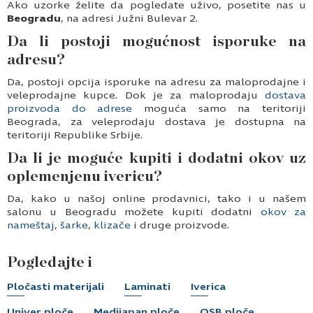
Ako uzorke želite da pogledate uživo, posetite nas u
Beogradu
, na adresi Južni Bulevar 2.
Da li postoji mogućnost isporuke na
adresu?
Da, postoji opcija isporuke na adresu za maloprodajne i
veleprodajne kupce. Dok je za maloprodaju
dostava
proizvoda do adrese
moguća samo na teritoriji
Beograda, za veleprodaju dostava je dostupna na
teritoriji Republike Srbije.
Da li je moguće kupiti i dodatni okov uz
oplemenjenu ivericu?
Da, kako u našoj online prodavnici, tako i u našem
salonu u Beogradu možete kupiti dodatni
okov za
nameštaj
,
šarke
,
klizače
i druge proizvode.
Pogledajte i
Pločasti materijali
Laminati
Iverica
Univer ploče
Medijapan ploče
OSB ploče