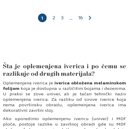
2
3
16
1
…
Šta je oplemenjena iverica i po čemu se
razlikuje od drugih materijala?
Oplemenjena iverica je
iverica obložena melaminskom
folijom
koja je dostupna u različitim bojama i dezenima.
U praksi se zove univer, ali je tačan tehnički naziv
oplemenjena iverica. Za razliku od sirove iverice koja
nema površinsku obradu, oplemenjena iverica ima
dekorativni završni sloj.
Ako uporedimo oplemenjenu ivericu (univer) i MDF
ploče, postoje razlike u završnoj obradi gde su MDF