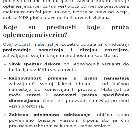
ploče su farbane i imaju glatku završnu obradu, dok je
oplemenjena iverica (univer) ploča od iverice presvučena
melaminskom folijom. Takođe, iverica se pravi od iverja,
dok se MDF ploče prave od finih drvenih vlakana.
Koje su prednosti koje pruža
oplemenjena iverica?
Ovaj
pločasti materijal
je izuzetno popularan u industriji
proizvodnje nameštaja i dizajnu enterijera
,
zahvaljujući svojim brojnim prednostima kao što su:
Širok spektar dekora
od jednobojnih varijanti do
imitacija različitih vrsta drveta
Raznovrsnost primene u izradi nameštaja
zahvaljujući svojoj lakoći obrade – od kućnog
nameštaja do komercijalnih prostora. Materijal se
može
rezati i kantovati prema specifičnim
dimenzijama
, čime se i proizvodi nameštaj po meri
vaših prostorija.
Zahteva minimalno održavanje
, obično samo
povremeno brisanje vlažnom krpom, što je čini
praktičnim izborom za kuhinje i radne stolove.