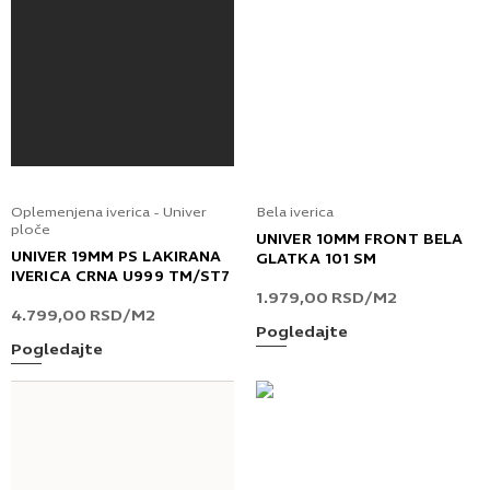
Oplemenjena iverica - Univer
Bela iverica
ploče
UNIVER 10MM FRONT BELA
UNIVER 19MM PS LAKIRANA
GLATKA 101 SM
IVERICA CRNA U999 TM/ST7
1.979,00
RSD
/M2
4.799,00
RSD
/M2
Pogledajte
Pogledajte