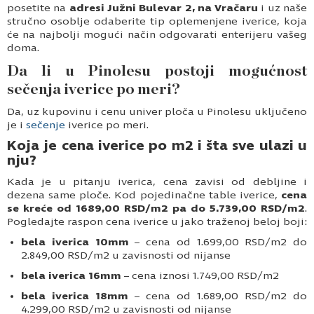
posetite na
adresi Južni Bulevar 2, na Vračaru
i uz naše
stručno osoblje odaberite tip oplemenjene iverice, koja
će na najbolji mogući način odgovarati enterijeru vašeg
doma.
Da li u Pinolesu postoji mogućnost
sečenja iverice po meri?
Da, uz kupovinu i cenu univer ploča u Pinolesu uključeno
je i
sečenje
iverice po meri.
Koja je cena iverice po m2 i šta sve ulazi u
nju?
Kada je u pitanju iverica, cena zavisi od debljine i
dezena same ploče. Kod pojedinačne table iverice,
cena
se kreće od 1689,00 RSD/m2 pa do 5.739,00 RSD/m2
.
Pogledajte raspon cena iverice u jako traženoj beloj boji:
bela iverica 10mm
– cena od 1.699,00 RSD/m2 do
2.849,00 RSD/m2 u zavisnosti od nijanse
bela iverica 16mm
– cena iznosi 1.749,00 RSD/m2
bela iverica 18mm
– cena od 1.689,00 RSD/m2 do
4.299,00 RSD/m2 u zavisnosti od nijanse