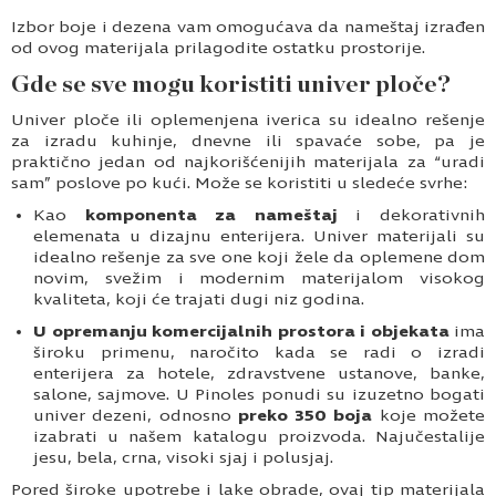
Izbor boje i dezena vam omogućava da nameštaj izrađen
od ovog materijala prilagodite ostatku prostorije.
Gde se sve mogu koristiti univer ploče?
Univer ploče ili oplemenjena iverica su idealno rešenje
za izradu kuhinje, dnevne ili spavaće sobe, pa je
praktično jedan od najkorišćenijih materijala za “uradi
sam” poslove po kući. Može se koristiti u sledeće svrhe:
Kao
komponenta za nameštaj
i dekorativnih
elemenata u dizajnu enterijera. Univer materijali su
idealno rešenje za sve one koji žele da oplemene dom
novim, svežim i modernim materijalom visokog
kvaliteta, koji će trajati dugi niz godina.
U opremanju komercijalnih prostora i objekata
ima
široku primenu, naročito kada se radi o izradi
enterijera za hotele, zdravstvene ustanove, banke,
salone, sajmove. U Pinoles ponudi su izuzetno bogati
univer dezeni, odnosno
preko 350 boja
koje možete
izabrati u našem katalogu proizvoda. Najučestalije
jesu, bela, crna, visoki sjaj i polusjaj.
Pored široke upotrebe i lake obrade, ovaj tip materijala