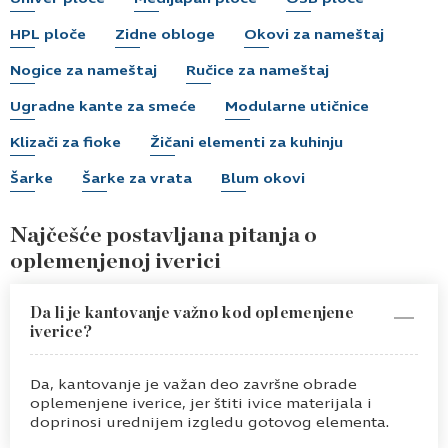
HPL ploče
Zidne obloge
Okovi za nameštaj
Nogice za nameštaj
Ručice za nameštaj
Ugradne kante za smeće
Modularne utičnice
Klizači za fioke
Žičani elementi za kuhinju
Šarke
Šarke za vrata
Blum okovi
Najčešće postavljana pitanja o
oplemenjenoj iverici
Da li je kantovanje važno kod oplemenjene
iverice?
Da, kantovanje je važan deo završne obrade
oplemenjene iverice, jer štiti ivice materijala i
doprinosi urednijem izgledu gotovog elementa.