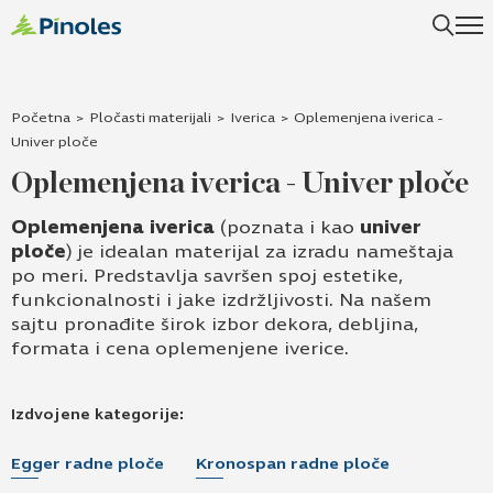
Početna
>
Pločasti materijali
>
Iverica
>
Oplemenjena iverica -
Univer ploče
Oplemenjena iverica - Univer ploče
Oplemenjena iverica
(poznata i kao
univer
ploče
) je idealan materijal za izradu nameštaja
po meri. Predstavlja savršen spoj estetike,
funkcionalnosti i jake izdržljivosti. Na našem
sajtu pronađite širok izbor dekora, debljina,
formata i cena oplemenjene iverice.
Izdvojene kategorije:
Egger radne ploče
Kronospan radne ploče