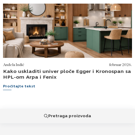
teksturirani i drvni dekori često su praktičniji od
sjajnih površina, jer obično bolje prikrivaju otiske
prstiju, sitne tragove i nečistoće.
Anđela Inđić
februar 2026.
Kako uskladiti univer ploče Egger i Kronospan sa
HPL-om Arpa i Fenix
Pročitajte tekst
Pretraga proizvoda