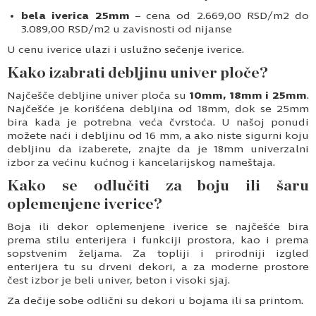
bela iverica 25mm
– cena od 2.669,00 RSD/m2 do
3.089,00 RSD/m2 u zavisnosti od nijanse
U cenu iverice ulazi i uslužno sečenje iverice.
Kako izabrati debljinu univer ploče?
Najčešče debljine univer ploča su
10mm, 18mm i 25mm
.
Najčešće je korišćena debljina od 18mm, dok se 25mm
bira kada je potrebna veća čvrstoća. U našoj ponudi
možete naći i debljinu od 16 mm, a ako niste sigurni koju
debljinu da izaberete, znajte da je 18mm univerzalni
izbor za većinu kućnog i kancelarijskog nameštaja.
Kako se odlučiti za boju ili šaru
oplemenjene iverice?
Boja ili dekor oplemenjene iverice se najčešće bira
prema stilu enterijera i funkciji prostora, kao i prema
sopstvenim željama. Za topliji i prirodniji izgled
enterijera tu su drveni dekori, a za moderne prostore
čest izbor je beli univer, beton i visoki sjaj.
Za dečije sobe odlični su dekori u bojama ili sa printom.