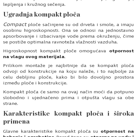
lepljenja i kružnog sečenja.
Ugradnja kompakt ploča
Compact
ploče sačinjene su od drveta i smole, a imaju
osobinu higroskopnosti. Ona se odnosi na jednostavno
apsorbovanje i izbacivanje vode prema okruženju, čime
se postiže optimalna ravnoteža vlažnosti vazduha.
Higroskopnost kompakt ploče omogućava
otpornost
na vlagu ovog materijala
.
Prilikom montaže je najbitnije da se kompakt ploča
odvoji od konstrukcije na koju naleže, i to najbolje za
celu debljinu ploče, kako bi bilo dovoljno prostora
između ploče i konstrukcije.
Kompakt ploča će samo na ovaj način moći da potpuno
slobodno i ujednačeno prima i otpušta vlagu sa obe
strane.
Karakteristike kompakt ploča i široka
primena
Glavne karakteristike kompakt ploča su
otpornost na