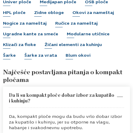
Univer ploče
Medijapan ploče
OSB ploče
HPL ploče
Zidne obloge
Okovi za nameštaj
Nogice za nameštaj
Ručice za nameštaj
Ugradne kante za smeće
Modularne utičnice
Klizači za fioke
Žičani elementi za kuhinju
Šarke
Šarke za vrata
Blum okovi
Najčešće postavljana pitanja o kompakt
pločama
Da li su kompakt ploče dobar izbor za kupatilo
i kuhinju?
Da, kompakt ploče mogu da budu vrlo dobar izbor
za kupatilo i kuhinju, jer su otporne na vlagu,
habanje i svakodnevnu upotrebu.