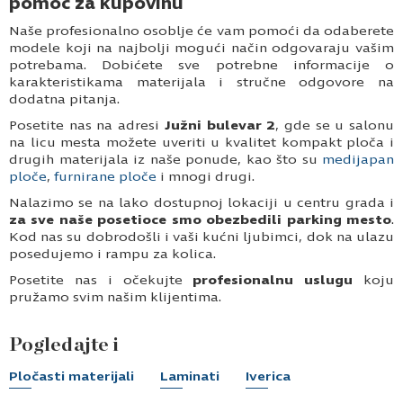
pomoć za kupovinu
Naše profesionalno osoblje će vam pomoći da odaberete
modele koji na najbolji mogući način odgovaraju vašim
potrebama. Dobićete sve potrebne informacije o
karakteristikama materijala i stručne odgovore na
dodatna pitanja.
Posetite nas na adresi
Južni bulevar 2
, gde se u salonu
na licu mesta možete uveriti u kvalitet kompakt ploča i
drugih materijala iz naše ponude, kao što su
medijapan
ploče
,
furnirane ploče
i mnogi drugi.
Nalazimo se na lako dostupnoj lokaciji u centru grada i
za sve naše posetioce smo obezbedili parking mesto
.
Kod nas su dobrodošli i vaši kućni ljubimci, dok na ulazu
posedujemo i rampu za kolica.
Posetite nas i očekujte
profesionalnu uslugu
koju
pružamo svim našim klijentima.
Pogledajte i
Pločasti materijali
Laminati
Iverica