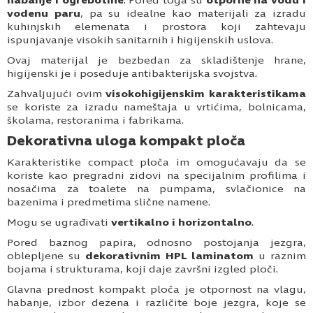
habanje i ogrebotine
. Pored toga su
otporne na vodu i
vodenu paru
, pa su idealne kao materijali za izradu
kuhinjskih elemenata i prostora koji zahtevaju
ispunjavanje visokih sanitarnih i higijenskih uslova.
Ovaj materijal je bezbedan za skladištenje hrane,
higijenski je i poseduje antibakterijska svojstva.
Zahvaljujući ovim
visokohigijenskim karakteristikama
se koriste za izradu nameštaja u vrtićima, bolnicama,
školama, restoranima i fabrikama.
Dekorativna uloga kompakt ploča
Karakteristike compact ploča im omogućavaju da se
koriste kao pregradni zidovi na specijalnim profilima i
nosačima za toalete na pumpama, svlačionice na
bazenima i predmetima slične namene.
Mogu se ugrađivati
vertikalno i horizontalno
.
Pored baznog papira, odnosno postojanja jezgra,
oblepljene su
dekorativnim HPL laminatom
u raznim
bojama i strukturama, koji daje završni izgled ploči.
Glavna prednost kompakt ploča je otpornost na vlagu,
habanje, izbor dezena i različite boje jezgra, koje se