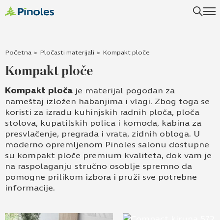
Uspešno ste dodali ovaj proizvod u vašu korpu.
Početna
>
Pločasti materijali
>
Kompakt ploče
Kompakt ploče
Kompakt ploča
je materijal pogodan za
nameštaj izložen habanjima i vlagi. Zbog toga se
koristi za izradu kuhinjskih radnih ploča, ploča
stolova, kupatilskih polica i komoda, kabina za
presvlačenje, pregrada i vrata, zidnih obloga. U
moderno opremljenom Pinoles salonu dostupne
su kompakt ploče premium kvaliteta, dok vam je
na raspolaganju stručno osoblje spremno da
pomogne prilikom izbora i pruži sve potrebne
informacije.