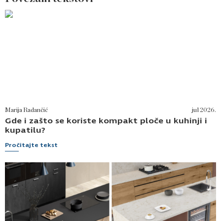
jednostavno održavanje. Pored funkcionalnosti,
mogu imati i izraženu dekorativnu ulogu u
enterijeru.
Marija Radančić
jul 2026.
Gde i zašto se koriste kompakt ploče u kuhinji i
kupatilu?
Pročitajte tekst