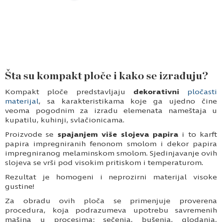
Šta su kompakt ploče i kako se izrađuju?
Kompakt ploče predstavljaju
dekorativni
pločasti
materijal
, sa karakteristikama koje ga ujedno čine
veoma pogodnim za izradu elemenata nameštaja u
kupatilu, kuhinji, svlačionicama.
Proizvode se
spajanjem više slojeva papira
i to karft
papira impregniranih fenonom smolom i dekor papira
impregniranog melaminskom smolom. Sjedinjavanje ovih
slojeva se vrši pod visokim pritiskom i temperaturom.
Rezultat je homogeni i neprozirni materijal visoke
gustine!
Za obradu ovih ploča se primenjuje proverena
procedura, koja podrazumeva upotrebu savremenih
mašina u procesima: sečenja, bušenja, glodanja,