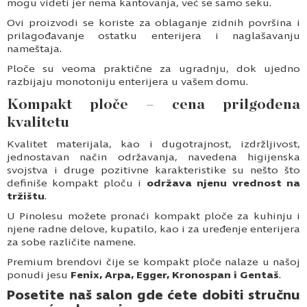
mogu videti jer nema kantovanja, već se samo seku.
Ovi proizvodi se koriste za oblaganje zidnih površina i
prilagođavanje ostatku enterijera i naglašavanju
nameštaja.
Ploče su veoma praktične za ugradnju, dok ujedno
razbijaju monotoniju enterijera u vašem domu.
Kompakt ploče – cena prilgođena
kvalitetu
Kvalitet materijala, kao i dugotrajnost, izdržljivost,
jednostavan način održavanja, navedena higijenska
svojstva i druge pozitivne karakteristike su nešto što
definiše kompakt ploču i
održava njenu vrednost na
tržištu
.
U Pinolesu možete pronaći kompakt ploče za kuhinju i
njene radne delove, kupatilo, kao i za uređenje enterijera
za sobe različite namene.
Premium brendovi čije se kompakt ploče nalaze u našoj
ponudi jesu
Fenix, Arpa,
Egger, Kronospan i Gentaš
.
Posetite naš salon gde ćete dobiti stručnu