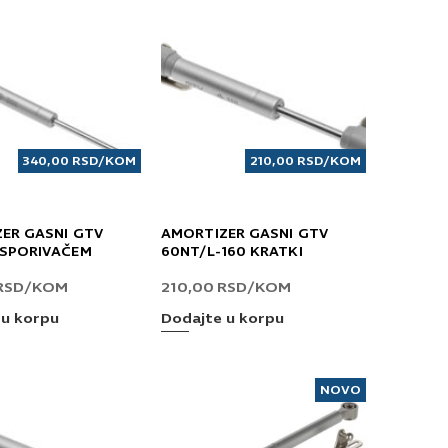
340,00
RSD
/KOM
210,00
RSD
/KOM
ER GASNI GTV
AMORTIZER GASNI GTV
USPORIVAČEM
60NT/L-160 KRATKI
RSD
/KOM
210,00
RSD
/KOM
 u korpu
Dodajte u korpu
NOVO