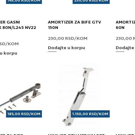
143,00
RSD
/KOM
230,00
RSD
/KOM
ER GASNI
AMORTIZER ZA BIFE GTV
AMORTIZ
X 80N/L245 NV22
150N
60N
230,00
RSD
/KOM
230,00
SD
/KOM
Dodajte u korpu
Dodajte
u korpu
185,00
RSD
/KOM
1.150,00
RSD
/KOM