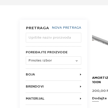
PRETRAGA
NOVA PRETRAGA
Upišite naziv proizvoda
POREĐAJTE PROIZVODE
Pinoles izbor
BOJA
AMORTIZ
HROM
100N
CRNA
BRENDOVI
GTV
200,00
HRANIPEX
Dodajte 
MATERIJAL
ČELIK
ČELIK/PVC