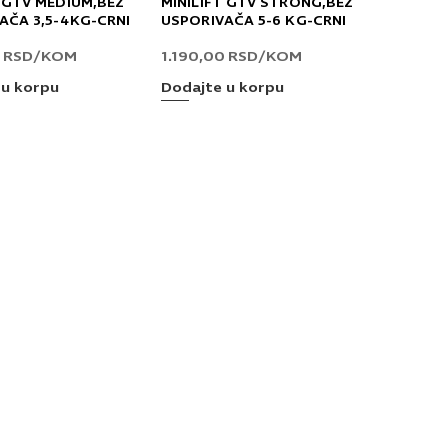
T GTV MEDIUM,BEZ
MINILIFT GTV STRONG,BEZ
AČA 3,5-4KG-CRNI
USPORIVAČA 5-6 KG-CRNI
0
RSD
/KOM
1.190,00
RSD
/KOM
 u korpu
Dodajte u korpu