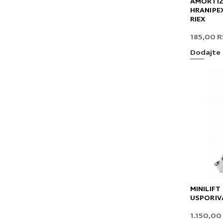
AMORTIZ
HRANIPE
RIEX
185,00
R
Dodajte 
MINILIF
USPORIV
1.150,00