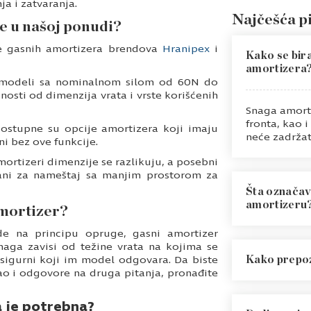
a i zatvaranja.
Najčešća p
e u našoj ponudi?
ste gasnih amortizera brendova
Hranipex
i
Kako se bir
amortizera
modeli sa nominalnom silom od 60N do
snosti od dimenzija vrata i vrste korišćenih
Snaga amorti
fronta, kao 
dostupne su opcije amortizera koji imaju
neće zadržat
ni bez ove funkcije.
mortizeri dimenzije se razlikuju, a posebni
rani za nameštaj sa manjim prostorom za
Šta označav
amortizeru
amortizer?
e na principu opruge, gasni amortizer
aga zavisi od težine vrata na kojima se
Oznaka N pre
 sigurni koji im model odgovara. Da biste
front. Veći b
Kako prepoz
o i odgovore na druga pitanja, pronađite
amortizer mo
Dotrajao amo
a je potrebna?