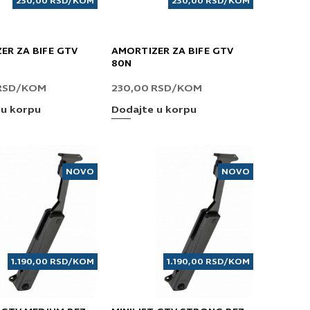
230,00
RSD
/KOM
230,00
RSD
/KOM
ER ZA BIFE GTV
AMORTIZER ZA BIFE GTV
80N
RSD
/KOM
230,00
RSD
/KOM
 u korpu
Dodajte u korpu
NOVO
NOVO
1.190,00
RSD
/KOM
1.190,00
RSD
/KOM