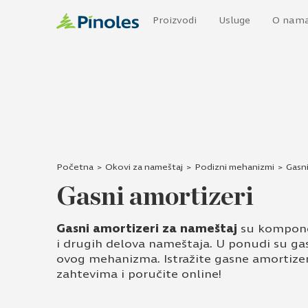
Proizvodi
Usluge
O nam
Početna
>
Okovi za nameštaj
>
Podizni mehanizmi
>
Gasni
Gasni amortizeri
Gasni amortizeri za nameštaj
su komponen
i drugih delova nameštaja. U ponudi su gas
ovog mehanizma. Istražite gasne amortizer
zahtevima i poručite online!