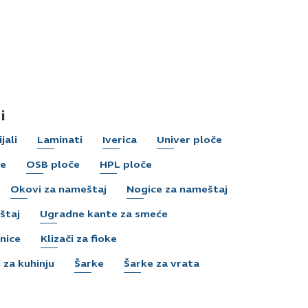
i
jali
Laminati
Iverica
Univer ploče
če
OSB ploče
HPL ploče
Okovi za nameštaj
Nogice za nameštaj
štaj
Ugradne kante za smeće
nice
Klizači za fioke
 za kuhinju
Šarke
Šarke za vrata