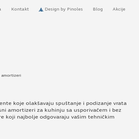
a
Kontakt
Design by Pinoles
Blog
Akcije
 amortizeri
te koje olakšavaju spuštanje i podizanje vrata
ni amortizeri za kuhinju sa usporivačem i bez
e koji najbolje odgovaraju vašim tehničkim