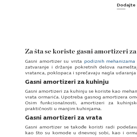
Dodajte 
Za šta se koriste gasni amortizeri z
Gasni amortizer su vrsta
podiznih mehanizama
zatvaranje i držanje pokretnih delova nameštaj
vratanca, poklopaca i sprečavaju nagla udaranja 
Gasni amortizeri za kuhinju
Gasni amortizeri za kuhinju se koriste kao meha
vrata ormarića. Upotreba gasnog amortizera omog
Osim funkcionalnosti, amortizeri za kuhinjsk
praktičnosti u manjim kuhinjama.
Gasni amortizeri za vrata
Gasni amortizer se takođe koristi radi podeša
kao što su komode u dnevnoj sobi, kao i ormari