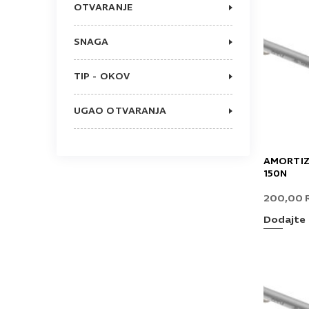
OTVARANJE
SA UBLAŽIVAČEM
SNAGA
80
100
TIP - OKOV
120
PODIZNI
60
BIFE
150
UGAO OTVARANJA
100°
AMORTIZ
150N
200,00
Dodajte 