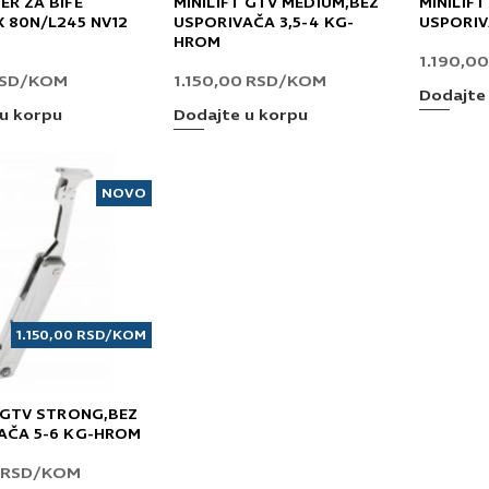
ER ZA BIFE
MINILIFT GTV MEDIUM,BEZ
MINILIF
X 80N/L245 NV12
USPORIVAČA 3,5-4 KG-
USPORIV
HROM
1.190,0
SD
/KOM
1.150,00
RSD
/KOM
Dodajte
u korpu
Dodajte u korpu
NOVO
1.150,00
RSD
/KOM
T GTV STRONG,BEZ
AČA 5-6 KG-HROM
RSD
/KOM