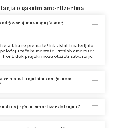
itanja o gasnim amortizerima
a odgovarajuća snaga gasnog
?
zera bira se prema težini, visini i materijalu
i položaju tačaka montaže. Preslab amortizer
i front, dok prejaki može otežati zatvaranje.
a vrednost u njutnima na gasnom
?
dstavlja silu kojom gasni amortizer potiskuje
roj njutna ne znači automatski bolji izbor, već
nati da je gasni amortizer dotrajao?
ra odgovarati težini i dimenzijama fronta.
rtizer više ne zadržava front u otvorenom