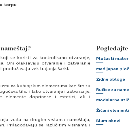
u korpu
a nameštaj?
Pogledajte 
koji se koristi za kontrolisano otvaranje,
Pločasti materi
a. Oni olakšavaju otvaranje i zatvaranje
i produžavaju vek trajanja šarki.
Medijapan plo
Zidne obloge
nizmi na kuhinjskim elementima kao što su
Ručice za name
ućava tiho i lako otvaranje i zatvaranje.
e elemente doprinose i estetici, ali i
Modularne utič
Žičani elementi
vanja vrata na drugim vrstama nameštaja,
Blum okovi
. Prilagođavaju se različitim visinama i