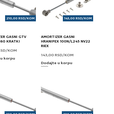
210,00
RSD
/KOM
143,00
RSD
/KOM
ER GASNI GTV
AMORTIZER GASNI
160 KRATKI
HRANIPEX 100N/L245 NV22
RIEX
RSD
/KOM
143,00
RSD
/KOM
 u korpu
Dodajte u korpu