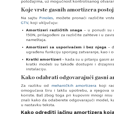
položajima, uz mogućnost kontrolisanog otvaranj
Koje vrste gasnih amortizera postoj
Na sajtu
Pinoles
, možete pronaći različite vr
GTV
, koji uključuju:
Amortizeri različitih snaga
– u ponudi su 
150N, prilagođeni za različite zahteve i u zavi
nameštaja.
Amortizeri sa usporivačem i bez njega
– 
ugrađenu funkciju sporijeg zatvaranje, kao i o
Kratki amortizeri
– kada su u pitanju gasni a
kratki modeli su takođe dostupni i dizajni
instalaciju.
Kako odabrati odgovarajući gasni 
Za razliku od
mehaničkih amortizera
koji rad
omogućava širu i lakšu upotrebu, a njegova sn
koriste. Baš zbog toga pri kupovini mnogi nisu
znali kako da odaberete odgovarajući model, ka
u nastavku teksta.
Kako odrediti jačinu amortizera koj