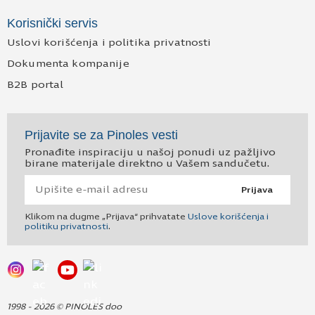
Korisnički servis
Uslovi korišćenja i politika privatnosti
Dokumenta kompanije
B2B portal
Prijavite se za Pinoles vesti
Pronađite inspiraciju u našoj ponudi uz pažljivo
birane materijale direktno u Vašem sandučetu.
Prijava
Klikom na dugme „Prijava“ prihvatate
Uslove korišćenja i
politiku privatnosti
.
1998 - 2026 © PINOLES doo