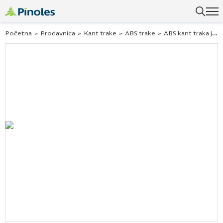
Početna
>
Prodavnica
>
Kant trake
>
ABS trake
>
ABS kant traka javor hard šampanjac 263860 22×0,5