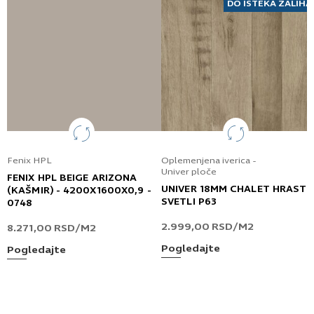
DO ISTEKA ZALIHA
Fenix HPL
Oplemenjena iverica -
Univer ploče
FENIX HPL BEIGE ARIZONA
UNIVER 18MM CHALET HRAST
(KAŠMIR) - 4200X1600X0,9 -
SVETLI P63
0748
2.999,00
RSD
/M2
8.271,00
RSD
/M2
Pogledajte
Pogledajte