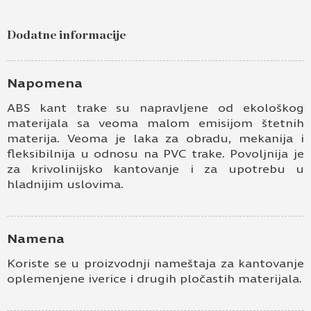
Dodatne informacije
Napomena
ABS kant trake su napravljene od ekološkog
materijala sa veoma malom emisijom štetnih
materija. Veoma je laka za obradu, mekanija i
fleksibilnija u odnosu na PVC trake. Povoljnija je
za krivolinijsko kantovanje i za upotrebu u
hladnijim uslovima.
Namena
Koriste se u proizvodnji nameštaja za kantovanje
oplemenjene iverice i drugih pločastih materijala.