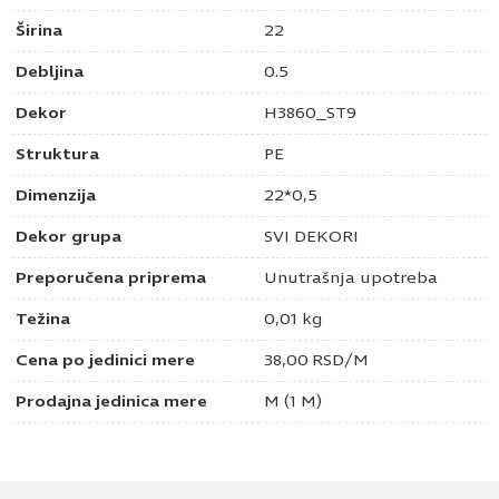
Širina
22
Debljina
0.5
Dekor
H3860_ST9
Struktura
PE
Dimenzija
22*0,5
Dekor grupa
SVI DEKORI
Preporučena priprema
Unutrašnja upotreba
Težina
0,01 kg
Cena po jedinici mere
38,00
RSD
/M
Prodajna jedinica mere
M (1 M)