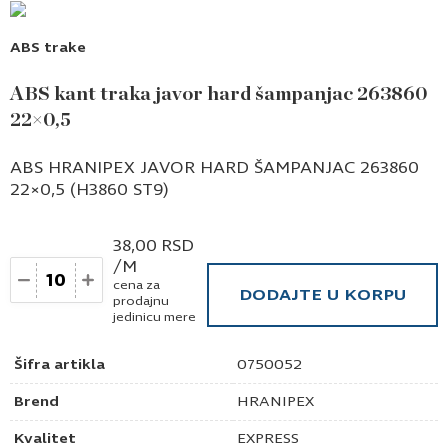
ABS trake
ABS kant traka javor hard šampanjac 263860
22×0,5
ABS HRANIPEX JAVOR HARD ŠAMPANJAC 263860
22×0,5 (H3860 ST9)
38,00
RSD
/M
Količina
cena za
DODAJTE U KORPU
prodajnu
jedinicu mere
Šifra artikla
0750052
Brend
HRANIPEX
Kvalitet
EXPRESS