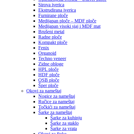
Sirova iverica
Ekstrudirana iverica
Furnirane ploče
Medijapan ploče – MDF ploče
Medijapan visoki sjaj i MDF mat
Brušeni metal
Radne ploče
Kompakt ploče
Fenix
Organoid
Techno veneer
Zidne obloge
HPL ploče
HDF ploče
OSB ploče
Šper ploče
Okovi za nameštaj
Nogice za nameštaj
Ručice za nameštaj
Točkići za nameštaj
Šarke za nameštaj
Šarke za kuhinju
Šarke za staklo
Šarke za vrata
Okovi za fioke