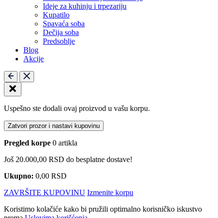
Ideje za kuhinju i trpezariju
Kupatilo
Spavaća soba
Dečija soba
Predsoblje
Blog
Akcije
Uspešno ste dodali ovaj proizvod u vašu korpu.
Zatvori prozor i nastavi kupovinu
Pregled korpe
0 artikla
Još
20.000,00
RSD
do besplatne dostave!
Ukupno:
0,00
RSD
ZAVRŠITE KUPOVINU
Izmenite korpu
Koristimo kolačiće kako bi pružili optimalno korisničko iskustvo
prema
Uslovima korišćenja
.