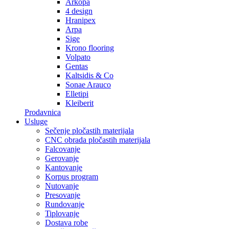
Arkopa
4 design
Hranipex
Arpa
Sige
Krono flooring
Volpato
Gentas
Kaltsidis & Co
Sonae Arauco
Elletipi
Kleiberit
Prodavnica
Usluge
Sečenje pločastih materijala
CNC obrada pločastih materijala
Falcovanje
Gerovanje
Kantovanje
Korpus program
Nutovanje
Presovanje
Rundovanje
Tiplovanje
Dostava robe