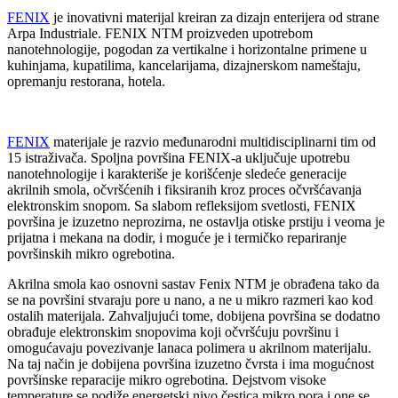
FENIX
je inovativni materijal kreiran za dizajn enterijera od strane
Arpa Industriale. FENIX NTM proizveden upotrebom
nanotehnologije, pogodan za vertikalne i horizontalne primene u
kuhinjama, kupatilima, kancelarijama, dizajnerskom nameštaju,
opremanju restorana, hotela.
FENIX
materijale je razvio međunarodni multidisciplinarni tim od
15 istraživača. Spoljna površina FENIX-a uključuje upotrebu
nanotehnologije i karakteriše je korišćenje sledeće generacije
akrilnih smola, očvršćenih i fiksiranih kroz proces očvršćavanja
elektronskim snopom. Sa slabom refleksijom svetlosti, FENIX
površina je izuzetno neprozirna, ne ostavlja otiske prstiju i veoma je
prijatna i mekana na dodir, i moguće je i termičko repariranje
površinskih mikro ogrebotina.
Akrilna smola kao osnovni sastav Fenix NTM je obrađena tako da
se na površini stvaraju pore u nano, a ne u mikro razmeri kao kod
ostalih materijala. Zahvaljujući tome, dobijena površina se dodatno
obrađuje elektronskim snopovima koji očvršćuju površinu i
omogućavaju povezivanje lanaca polimera u akrilnom materijalu.
Na taj način je dobijena površina izuzetno čvrsta i ima mogućnost
površinske reparacije mikro ogrebotina. Dejstvom visoke
temperature se podiže energetski nivo čestica mikro pora i one se