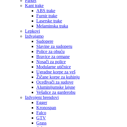
Parket
Kant trake
ABS trake
Furnir trake
Laserske trake
Melaminska traka
Lepkovi
Izdvajamo
Sudopere
Slavine za sudoperu
Police za obuću
Bravice za ormane
Nosači za police
Modularne utičnice
Ugradne korpe za veš
Žičane korpe za kuhinju
Oceđivači za sudove
Aluminijumske lajsne
Vešalice za garderobu
Izdvojeni brendovi
Egger
Kronospan
Falco
GTV
Grass