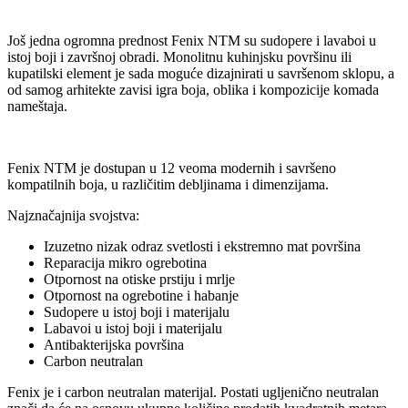
Još jedna ogromna prednost Fenix NTM su sudopere i lavaboi u
istoj boji i završnoj obradi. Monolitnu kuhinjsku površinu ili
kupatilski element je sada moguće dizajnirati u savršenom sklopu, a
od samog arhitekte zavisi igra boja, oblika i kompozicije komada
nameštaja.
Fenix NTM je dostupan u 12 veoma modernih i savršeno
kompatilnih boja, u različitim debljinama i dimenzijama.
Najznačajnija svojstva:
Izuzetno nizak odraz svetlosti i ekstremno mat površina
Reparacija mikro ogrebotina
Otpornost na otiske prstiju i mrlje
Otpornost na ogrebotine i habanje
Sudopere u istoj boji i materijalu
Labavoi u istoj boji i materijalu
Antibakterijska površina
Carbon neutralan
Fenix je i carbon neutralan materijal. Postati ugljenično neutralan