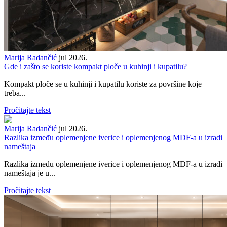
Marija Radančić
jul 2026.
Gde i zašto se koriste kompakt ploče u kuhinji i kupatilu?
Kompakt ploče se u kuhinji i kupatilu koriste za površine koje
treba...
Pročitajte tekst
Marija Radančić
jul 2026.
Razlika između oplemenjene iverice i oplemenjenog MDF-a u izradi
nameštaja
Razlika između oplemenjene iverice i oplemenjenog MDF-a u izradi
nameštaja je u...
Pročitajte tekst