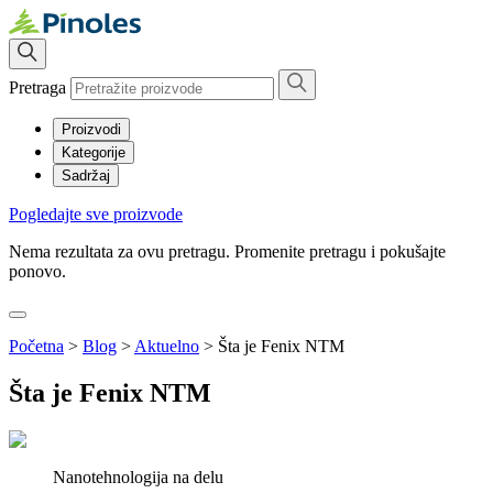
Pretraga
Proizvodi
Kategorije
Sadržaj
Pogledajte sve proizvode
Nema rezultata za ovu pretragu. Promenite pretragu i pokušajte
ponovo.
Početna
>
Blog
>
Aktuelno
>
Šta je Fenix NTM
Šta je Fenix NTM
Nanotehnologija na delu