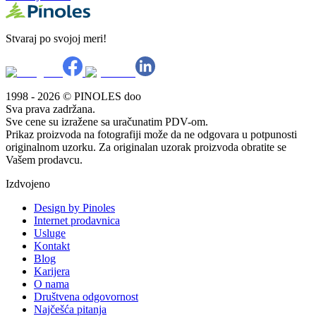
Stvaraj po svojoj meri!
1998 - 2026 © PINOLES doo
Sva prava zadržana.
Sve cene su izražene sa uračunatim PDV-om.
Prikaz proizvoda na fotografiji može da ne odgovara u potpunosti
originalnom uzorku. Za originalan uzorak proizvoda obratite se
Vašem prodavcu.
Izdvojeno
Design by Pinoles
Internet prodavnica
Usluge
Kontakt
Blog
Karijera
O nama
Društvena odgovornost
Najčešća pitanja