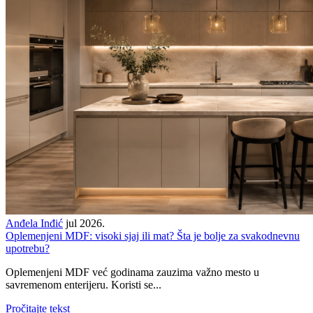
Anđela Inđić
jul 2026.
Oplemenjeni MDF: visoki sjaj ili mat? Šta je bolje za svakodnevnu
upotrebu?
Oplemenjeni MDF već godinama zauzima važno mesto u
savremenom enterijeru. Koristi se...
Pročitajte tekst