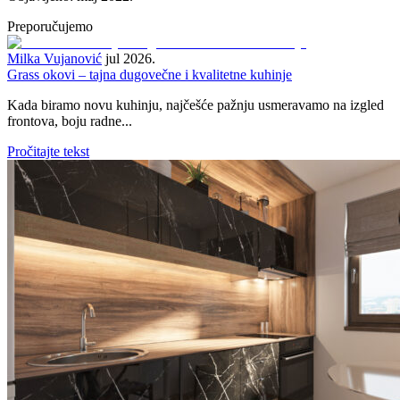
Preporučujemo
Milka Vujanović
jul 2026.
Grass okovi – tajna dugovečne i kvalitetne kuhinje
Kada biramo novu kuhinju, najčešće pažnju usmeravamo na izgled
frontova, boju radne...
Pročitajte tekst