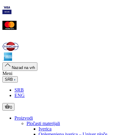
Nazad na vrh
Meni
SRB
SRB
ENG
0
Proizvodi
Pločasti materijali
Iverica
Oplemenjena iverica – Univer ploče