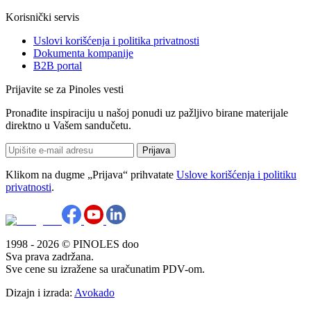
Korisnički servis
Uslovi korišćenja i politika privatnosti
Dokumenta kompanije
B2B portal
Prijavite se za Pinoles vesti
Pronađite inspiraciju u našoj ponudi uz pažljivo birane materijale
direktno u Vašem sandučetu.
Prijava
Klikom na dugme „Prijava“ prihvatate
Uslove korišćenja i politiku
privatnosti
.
1998 - 2026 © PINOLES doo
Sva prava zadržana.
Sve cene su izražene sa uračunatim PDV-om.
Dizajn i izrada:
Avokado