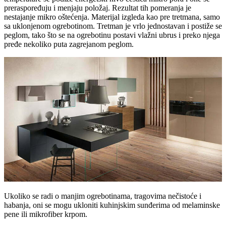
preraspoređuju i menjaju položaj. Rezultat tih pomeranja je
nestajanje mikro oštećenja. Materijal izgleda kao pre tretmana, samo
sa uklonjenom ogrebotinom. Tretman je vrlo jednostavan i postiže se
peglom, tako što se na ogrebotinu postavi vlažni ubrus i preko njega
pređe nekoliko puta zagrejanom peglom.
Ukoliko se radi o manjim ogrebotinama, tragovima nečistoće i
habanja, oni se mogu ukloniti kuhinjskim sunđerima od melaminske
pene ili mikrofiber krpom.