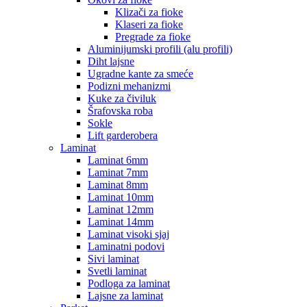
Klizači za fioke
Klaseri za fioke
Pregrade za fioke
Aluminijumski profili (alu profili)
Diht lajsne
Ugradne kante za smeće
Podizni mehanizmi
Kuke za čiviluk
Šrafovska roba
Sokle
Lift garderobera
Laminat
Laminat 6mm
Laminat 7mm
Laminat 8mm
Laminat 10mm
Laminat 12mm
Laminat 14mm
Laminat visoki sjaj
Laminatni podovi
Sivi laminat
Svetli laminat
Podloga za laminat
Lajsne za laminat