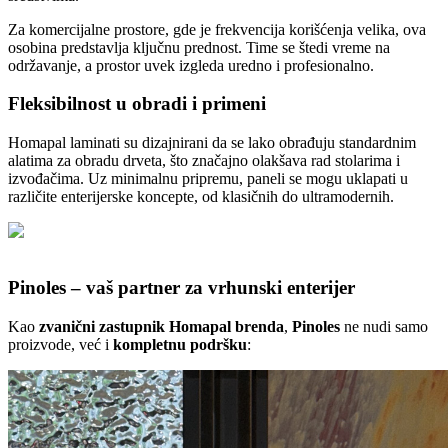
Za komercijalne prostore, gde je frekvencija korišćenja velika, ova
osobina predstavlja ključnu prednost. Time se štedi vreme na
održavanje, a prostor uvek izgleda uredno i profesionalno.
Fleksibilnost u obradi i primeni
Homapal laminati su dizajnirani da se lako obrađuju standardnim
alatima za obradu drveta, što značajno olakšava rad stolarima i
izvođačima. Uz minimalnu pripremu, paneli se mogu uklapati u
različite enterijerske koncepte, od klasičnih do ultramodernih.
Pinoles – vaš partner za vrhunski enterijer
Kao
zvanični zastupnik Homapal brenda
,
Pinoles
ne nudi samo
proizvode, već i
kompletnu podršku
: