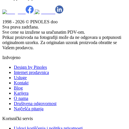
1998 - 2026 © PINOLES doo
Sva prava zadržana.
Sve cene su izražene sa uračunatim PDV-om.
Prikaz proizvoda na fotografiji može da ne odgovara u potpunosti
originalnom uzorku. Za originalan uzorak proizvoda obratite se
Vašem prodavcu.
Izdvojeno
Design by Pinoles
Internet prodavnica
Usluge
Kontakt
Blog
Karijera
O nama
Društvena odgovornost
Najčešća pitanja
Korisnički servis
Uslovi korišćenja i politika privatnosti