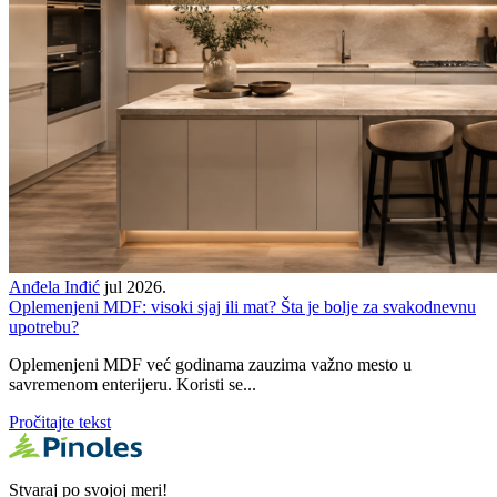
Anđela Inđić
jul 2026.
Oplemenjeni MDF: visoki sjaj ili mat? Šta je bolje za svakodnevnu
upotrebu?
Oplemenjeni MDF već godinama zauzima važno mesto u
savremenom enterijeru. Koristi se...
Pročitajte tekst
Stvaraj po svojoj meri!