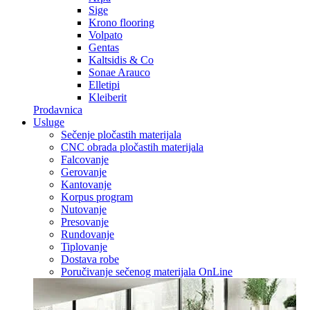
Sige
Krono flooring
Volpato
Gentas
Kaltsidis & Co
Sonae Arauco
Elletipi
Kleiberit
Prodavnica
Usluge
Sečenje pločastih materijala
CNC obrada pločastih materijala
Falcovanje
Gerovanje
Kantovanje
Korpus program
Nutovanje
Presovanje
Rundovanje
Tiplovanje
Dostava robe
Poručivanje sečenog materijala OnLine