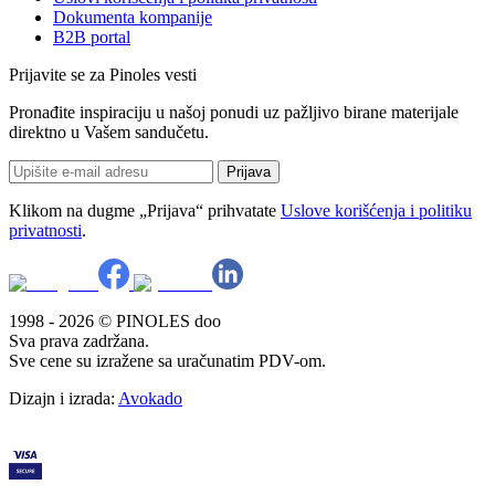
Dokumenta kompanije
B2B portal
Prijavite se za Pinoles vesti
Pronađite inspiraciju u našoj ponudi uz pažljivo birane materijale
direktno u Vašem sandučetu.
Prijava
Klikom na dugme „Prijava“ prihvatate
Uslove korišćenja i politiku
privatnosti
.
1998 - 2026 © PINOLES doo
Sva prava zadržana.
Sve cene su izražene sa uračunatim PDV-om.
Dizajn i izrada:
Avokado