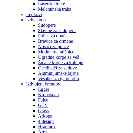
Laserske trake
Melaminska traka
Lepkovi
Izdvajamo
Sudopere
Slavine za sudoperu
Police za obuću
Bravice za ormane
Nosači za police
Modularne utičnice
Ugradne korpe za veš
Žičane korpe za kuhinju
Oceđivači za sudove
Aluminijumske lajsne
Vešalice za garderobu
Izdvojeni brendovi
Egger
Kronospan
Falco
GTV
Grass
Arkopa
4 design
Hranipex
Arpa