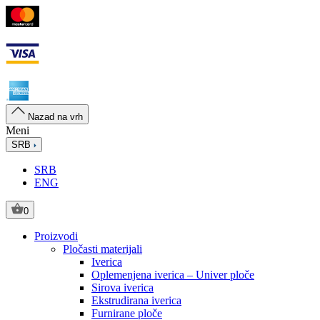
Nazad na vrh
Meni
SRB
SRB
ENG
0
Proizvodi
Pločasti materijali
Iverica
Oplemenjena iverica – Univer ploče
Sirova iverica
Ekstrudirana iverica
Furnirane ploče