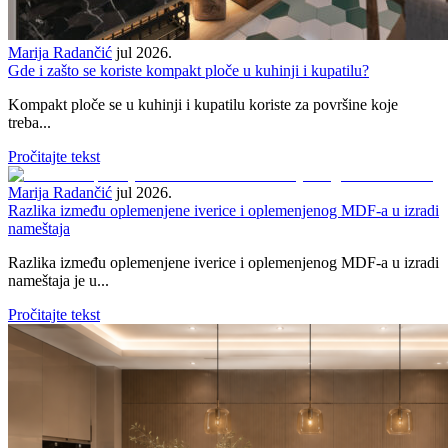
Marija Radančić
jul 2026.
Gde i zašto se koriste kompakt ploče u kuhinji i kupatilu?
Kompakt ploče se u kuhinji i kupatilu koriste za površine koje
treba...
Pročitajte tekst
Marija Radančić
jul 2026.
Razlika između oplemenjene iverice i oplemenjenog MDF-a u izradi
nameštaja
Razlika između oplemenjene iverice i oplemenjenog MDF-a u izradi
nameštaja je u...
Pročitajte tekst