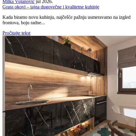
Milka Vujanović
jul 2026.
Grass okovi – tajna dugovečne i kvalitetne kuhinje
Kada biramo novu kuhinju, najčešće pažnju usmeravamo na izgled
frontova, boju radne...
Pročitajte tekst