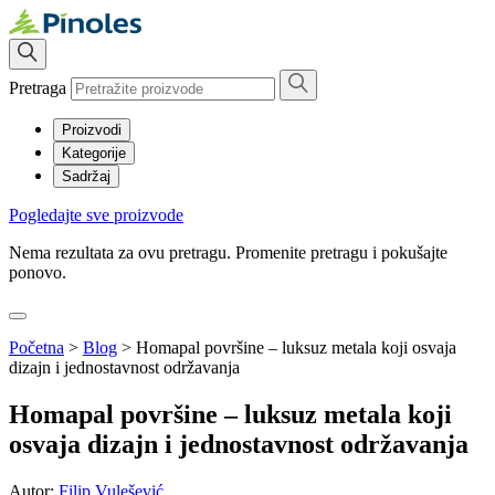
Pretraga
Proizvodi
Kategorije
Sadržaj
Pogledajte sve proizvode
Nema rezultata za ovu pretragu. Promenite pretragu i pokušajte
ponovo.
Početna
>
Blog
>
Homapal površine – luksuz metala koji osvaja
dizajn i jednostavnost održavanja
Homapal površine – luksuz metala koji
osvaja dizajn i jednostavnost održavanja
Autor:
Filip Vulešević