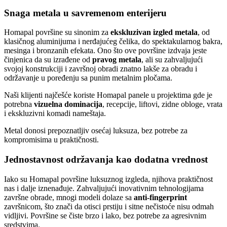
Snaga metala u savremenom enterijeru
Homapal površine su sinonim za
ekskluzivan izgled metala
, od
klasičnog aluminijuma i nerđajućeg čelika, do spektakularnog bakra,
mesinga i bronzanih efekata. Ono što ove površine izdvaja jeste
činjenica da su izrađene od
pravog metala
, ali su zahvaljujući
svojoj konstrukciji i završnoj obradi znatno lakše za obradu i
održavanje u poređenju sa punim metalnim pločama.
Naši klijenti najčešće koriste Homapal panele u projektima gde je
potrebna
vizuelna dominacija
, recepcije, liftovi, zidne obloge, vrata
i ekskluzivni komadi nameštaja.
Metal donosi prepoznatljiv osećaj luksuza, bez potrebe za
kompromisima u praktičnosti.
Jednostavnost održavanja kao dodatna vrednost
Iako su Homapal površine luksuznog izgleda, njihova praktičnost
nas i dalje iznenađuje. Zahvaljujući inovativnim tehnologijama
završne obrade, mnogi modeli dolaze sa
anti-fingerprint
završnicom, što znači da otisci prstiju i sitne nečistoće nisu odmah
vidljivi. Površine se čiste brzo i lako, bez potrebe za agresivnim
sredstvima.