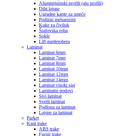
Aluminijumski profili (alu profili)
Diht lajsne
Ugradne kante za smeće
Podizni mehanizmi
Kuke za čiviluk
Šrafovska roba
Sokle
Lift garderobera
Laminat
Laminat 6mm
Laminat 7mm
Laminat 8mm
Laminat 10mm
Laminat 12mm
Laminat 14mm
Laminat visoki sjaj
Laminatni podovi
Sivi laminat
Svetli laminat
Podloga za laminat
Lajsne za laminat
Parket
Kant trake
ABS trake
Furnir trake