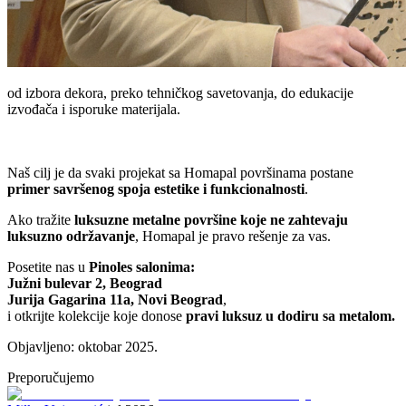
od izbora dekora, preko tehničkog savetovanja, do edukacije
izvođača i isporuke materijala.
Naš cilj je da svaki projekat sa Homapal površinama postane
primer savršenog spoja estetike i funkcionalnosti
.
Ako tražite
luksuzne metalne površine koje ne zahtevaju
luksuzno održavanje
, Homapal je pravo rešenje za vas.
Posetite nas u
Pinoles salonima:
Južni bulevar 2, Beograd
Jurija Gagarina 11a, Novi Beograd
,
i otkrijte kolekcije koje donose
pravi luksuz u dodiru sa metalom.
Objavljeno: oktobar 2025.
Preporučujemo