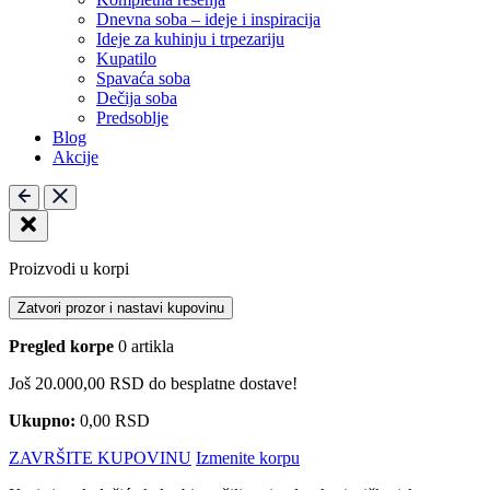
Dnevna soba – ideje i inspiracija
Ideje za kuhinju i trpezariju
Kupatilo
Spavaća soba
Dečija soba
Predsoblje
Blog
Akcije
Proizvodi u korpi
Zatvori prozor i nastavi kupovinu
Pregled korpe
0 artikla
Još
20.000,00
RSD
do besplatne dostave!
Ukupno:
0,00
RSD
ZAVRŠITE KUPOVINU
Izmenite korpu