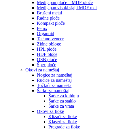
Medijapan ploče – MDF ploče
Medijapan visoki sjaj i MDF mat
Brušeni metal
Radne ploče
Kompakt ploče
Fenix
Organoid
Techno veneer
Zidne obloge
HPL ploče
HDF ploče
OSB ploče
Šper ploče
Okovi za nameštaj
Nogice za nameštaj
Ručice za nameštaj
Točkići za nameštaj
Šarke za nameštaj
Šarke za kuhinju
Šarke za staklo
Šarke za vrata
Okovi za fioke
Klizači za fioke
Klaseri za fioke
Pregrade za fioke