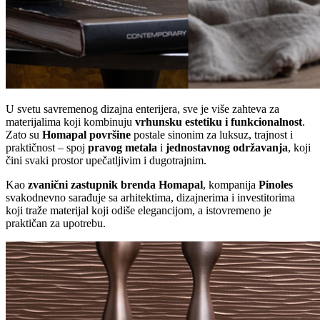
U svetu savremenog dizajna enterijera, sve je više zahteva za
materijalima koji kombinuju
vrhunsku estetiku i funkcionalnost
.
Zato su
Homapal površine
postale sinonim za luksuz, trajnost i
praktičnost – spoj
pravog metala
i
jednostavnog održavanja
, koji
čini svaki prostor upečatljivim i dugotrajnim.
Kao
zvanični zastupnik brenda Homapal
, kompanija
Pinoles
svakodnevno sarađuje sa arhitektima, dizajnerima i investitorima
koji traže materijal koji odiše elegancijom, a istovremeno je
praktičan za upotrebu.