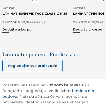
Laminat
Laminat
LAMINAT 10MM VINTAGE CLASSIC 8155
LAMINAT 7MM NORT
3.027,50
RSD
/Pakovanje
2.628,21
RSD
/Pako
Dodajte u korpu
Dodajte u korpu
Laminatni podovi - Pinoles izbor
Pogledajte sve proizvode
Posetite naš salon na
Južnom bulevaru 2
u
Beogradu i pogledajte veliki izbor
laminatnih
podova
. Naši stručnjaci će vam pomoći da
pronađete idealno rešenje za vaš enterijer!