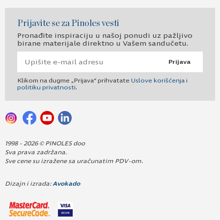
Prijavite se za Pinoles vesti
Pronađite inspiraciju u našoj ponudi uz pažljivo
birane materijale direktno u Vašem sandučetu.
Prijava
Klikom na dugme „Prijava“ prihvatate
Uslove korišćenja i
politiku privatnosti
.
1998 - 2026 © PINOLES doo
Sva prava zadržana.
Sve cene su izražene sa uračunatim PDV-om.
Dizajn i izrada:
Avokado