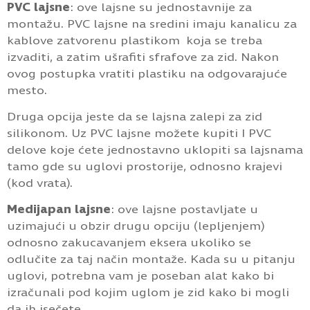
PVC lajsne
: ove lajsne su jednostavnije za
montažu. PVC lajsne na sredini imaju kanalicu za
kablove zatvorenu plastikom koja se treba
izvaditi, a zatim ušrafiti sfrafove za zid. Nakon
ovog postupka vratiti plastiku na odgovarajuće
mesto.
Druga opcija jeste da se lajsna zalepi za zid
silikonom. Uz PVC lajsne možete kupiti I PVC
delove koje ćete jednostavno uklopiti sa lajsnama
tamo gde su uglovi prostorije, odnosno krajevi
(kod vrata).
Medijapan lajsne
: ove lajsne postavljate u
uzimajući u obzir drugu opciju (lepljenjem)
odnosno zakucavanjem eksera ukoliko se
odlučite za taj način montaže. Kada su u pitanju
uglovi, potrebna vam je poseban alat kako bi
izračunali pod kojim uglom je zid kako bi mogli
da ih isečete.