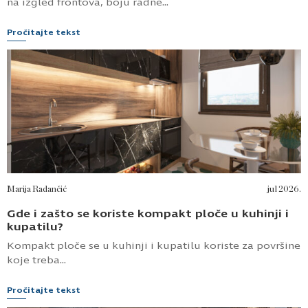
na izgled frontova, boju radne...
Pročitajte tekst
Marija Radančić
jul 2026.
Gde i zašto se koriste kompakt ploče u kuhinji i
kupatilu?
Kompakt ploče se u kuhinji i kupatilu koriste za površine
koje treba...
Pročitajte tekst