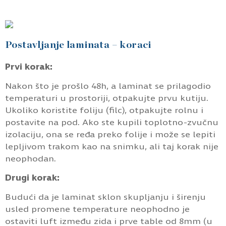
Postavljanje laminata – koraci
Prvi korak:
Nakon što je prošlo 48h, a laminat se prilagodio
temperaturi u prostoriji, otpakujte prvu kutiju.
Ukoliko koristite foliju (filc), otpakujte rolnu i
postavite na pod. Ako ste kupili toplotno-zvučnu
izolaciju, ona se ređa preko folije i može se lepiti
lepljivom trakom kao na snimku, ali taj korak nije
neophodan.
Drugi korak:
Budući da je laminat sklon skupljanju i širenju
usled promene temperature neophodno je
ostaviti luft između zida i prve table od 8mm (u