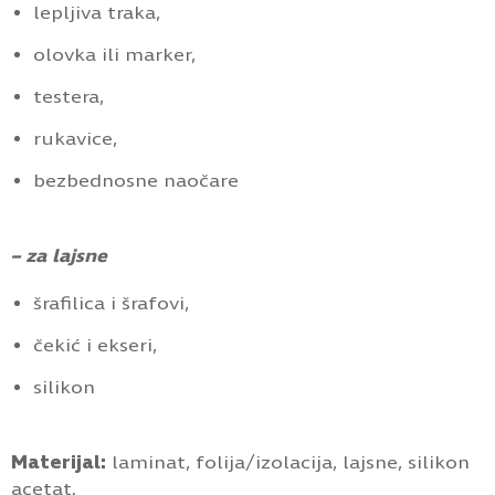
lepljiva traka,
olovka ili marker,
testera,
rukavice,
bezbednosne naočare
– za lajsne
šrafilica i šrafovi,
čekić i ekseri,
silikon
Materijal:
laminat, folija/izolacija, lajsne, silikon
acetat.