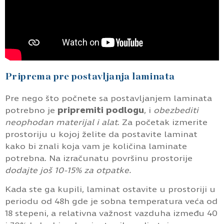
Priprema pre postavljanja laminata
Pre nego što počnete sa postavljanjem laminata
potrebno je
pripremiti podlogu
, i
obezbediti
neophodan materijal i alat
. Za početak izmerite
prostoriju u kojoj želite da postavite laminat
kako bi znali koja vam je količina laminate
potrebna. Na izračunatu površinu prostorije
dodajte još 10-15% za otpatke.
Kada ste ga kupili, laminat ostavite u prostoriji u
periodu od 48h gde je sobna temperatura veća od
18 stepeni, a relativna važnost vazduha između 40