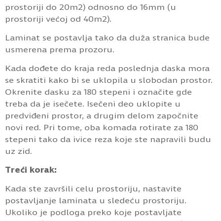
prostoriji do 20m2) odnosno do 16mm (u
prostoriji većoj od 40m2).
Laminat se postavlja tako da duža stranica bude
usmerena prema prozoru.
Kada dođete do kraja reda poslednja daska mora
se skratiti kako bi se uklopila u slobodan prostor.
Okrenite dasku za 180 stepeni i označite gde
treba da je isečete. Isečeni deo uklopite u
predviđeni prostor, a drugim delom započnite
novi red. Pri tome, oba komada rotirate za 180
stepeni tako da ivice reza koje ste napravili budu
uz zid.
Treći korak:
Kada ste završili celu prostoriju, nastavite
postavljanje laminata u sledeću prostoriju.
Ukoliko je podloga preko koje postavljate