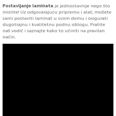
Postavljanje laminata
je jednostavnije nego što
mislite! Uz odgovarajuću pripremu i alat, možete
sami postaviti laminat u svom domu i osigurati
dugotrajnu i kvalitetnu podnu oblogu. Pratite
naš vodič i saznajte kako to učiniti na pravilan
način.