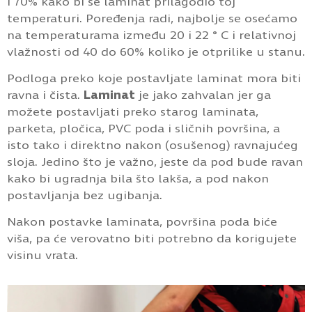
i 70% kako bi se laminat prilagodio toj
temperaturi. Poređenja radi, najbolje se osećamo
na temperaturama između 20 i 22 ° C i relativnoj
vlažnosti od 40 do 60% koliko je otprilike u stanu.
Podloga preko koje postavljate laminat mora biti
ravna i čista.
Laminat
je jako zahvalan jer ga
možete postavljati preko starog laminata,
parketa, pločica, PVC poda i sličnih površina, a
isto tako i direktno nakon (osušenog) ravnajućeg
sloja. Jedino što je važno, jeste da pod bude ravan
kako bi ugradnja bila što lakša, a pod nakon
postavljanja bez ugibanja.
Nakon postavke laminata, površina poda biće
viša, pa će verovatno biti potrebno da korigujete
visinu vrata.