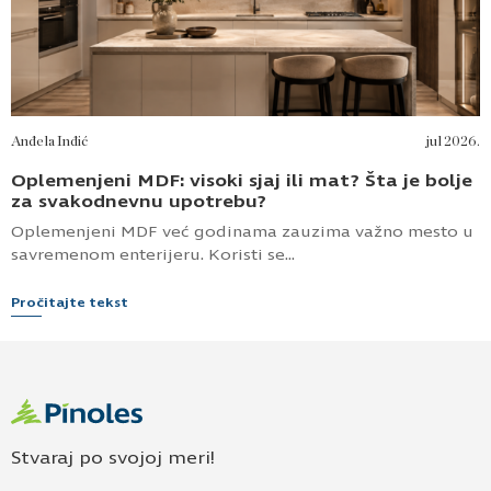
Anđela Inđić
jul 2026.
Oplemenjeni MDF: visoki sjaj ili mat? Šta je bolje
za svakodnevnu upotrebu?
Oplemenjeni MDF već godinama zauzima važno mesto u
savremenom enterijeru. Koristi se...
Pročitajte tekst
Stvaraj po svojoj meri!