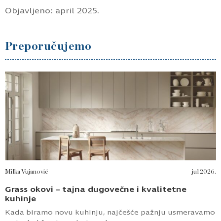
Objavljeno: april 2025.
Preporučujemo
Milka Vujanović
jul 2026.
Grass okovi – tajna dugovečne i kvalitetne
kuhinje
Kada biramo novu kuhinju, najčešće pažnju usmeravamo