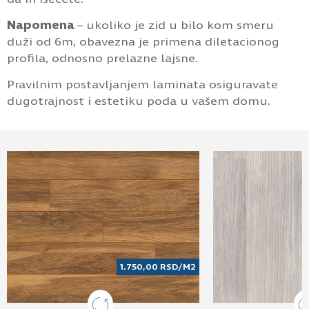
Napomena
– ukoliko je zid u bilo kom smeru
duži od 6m, obavezna je primena diletacionog
profila, odnosno prelazne lajsne.
Pravilnim postavljanjem laminata osiguravate
dugotrajnost i estetiku poda u vašem domu.
1.750,00
RSD
/M2