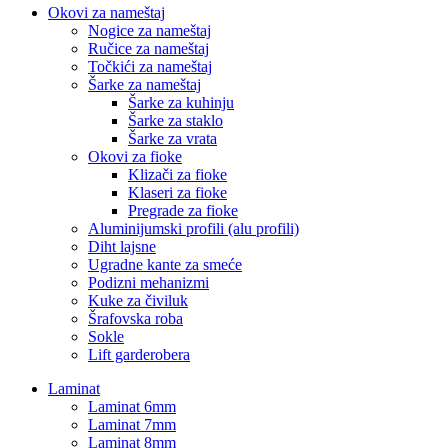
Okovi za nameštaj
Nogice za nameštaj
Ručice za nameštaj
Točkići za nameštaj
Šarke za nameštaj
Šarke za kuhinju
Šarke za staklo
Šarke za vrata
Okovi za fioke
Klizači za fioke
Klaseri za fioke
Pregrade za fioke
Aluminijumski profili (alu profili)
Diht lajsne
Ugradne kante za smeće
Podizni mehanizmi
Kuke za čiviluk
Šrafovska roba
Sokle
Lift garderobera
Laminat
Laminat 6mm
Laminat 7mm
Laminat 8mm