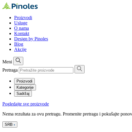
Proizvodi
Usluge
O nama
Kontakt
Design by Pinoles
Blog
Akcije
Meni
Pretraga
Proizvodi
Kategorije
Sadržaj
Pogledajte sve proizvode
Nema rezultata za ovu pretragu. Promenite pretragu i pokušajte pono
SRB