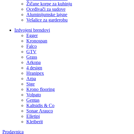
Žičane korpe za kuhinju
Oceđivači za sudove
Aluminijumske lajsne
Vešalice za garderobu
Izdvojeni brendovi
Egger
Kronospan
Falco
GTV
Grass
Arkopa
4 design
Hranipex
Arpa
Sige
Krono flooring
Volpato
Gentas
Kaltsidis & Co
Sonae Arauco
Elletipi
Kleiberit
Prodavnica