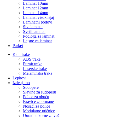
Laminat 10mm
Laminat 12mm
Laminat 14mm
Laminat visoki sjaj
Laminatni podovi
Sivi laminat
Svetli laminat
Podloga za laminat
Lajsne za laminat
Parket
Kant trake
ABS trake
Furnir trake
Laserske trake
Melaminska traka
Lepkovi
Izdvajamo
Sudopere
Slavine za sudoperu
Police za obuću
Bravice za ormane
Nosači za police
Modularne utičnice
Ugradne korpe za veš