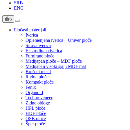
SRB
ENG
0
Pločasti materijali
Iverica
Oplemenjena iverica – Univer ploče
Sirova iverica
Ekstrudirana iverica
Furnirane ploče
Medijapan ploče – MDF ploče
Medijapan visoki sjaj i MDF mat
Brušeni metal
Radne ploče
Kompakt ploče
Fenix
Organoid
Techno veneer
Zidne obloge
HPL ploče
HDF ploče
OSB ploče
Šper ploče