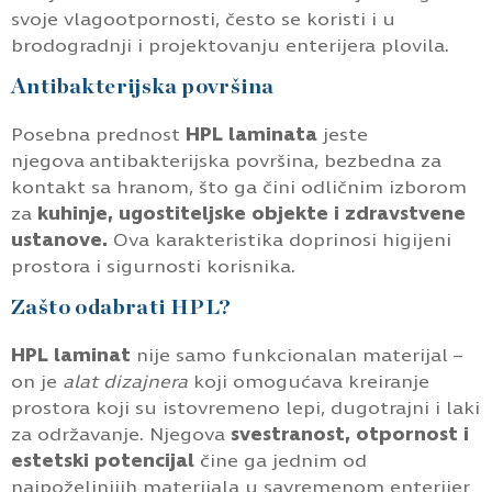
svoje vlagootpornosti, često se koristi i u
brodogradnji i projektovanju enterijera plovila.
Antibakterijska površina
Posebna prednost
HPL laminata
jeste
njegova antibakterijska površina, bezbedna za
kontakt sa hranom, što ga čini odličnim izborom
za
kuhinje, ugostiteljske objekte i zdravstvene
ustanove.
Ova karakteristika doprinosi higijeni
prostora i sigurnosti korisnika.
Zašto odabrati HPL?
HPL laminat
nije samo funkcionalan materijal –
on je
alat dizajnera
koji omogućava kreiranje
prostora koji su istovremeno lepi, dugotrajni i laki
za održavanje. Njegova
svestranost, otpornost i
estetski potencijal
čine ga jednim od
najpoželjnijih materijala u savremenom enterijer