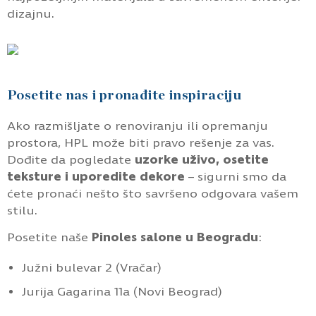
dizajnu.
Posetite nas i pronađite inspiraciju
Ako razmišljate o renoviranju ili opremanju
prostora, HPL može biti pravo rešenje za vas.
Dođite da pogledate
uzorke uživo, osetite
teksture i uporedite dekore
– sigurni smo da
ćete pronaći nešto što savršeno odgovara vašem
stilu.
Posetite naše
Pinoles salone u Beogradu
:
Južni bulevar 2 (Vračar)
Jurija Gagarina 11a (Novi Beograd)