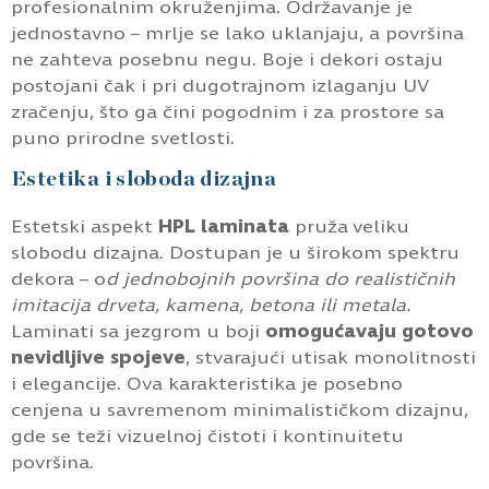
profesionalnim okruženjima. Održavanje je
jednostavno – mrlje se lako uklanjaju, a površina
ne zahteva posebnu negu. Boje i dekori ostaju
postojani čak i pri dugotrajnom izlaganju UV
zračenju, što ga čini pogodnim i za prostore sa
puno prirodne svetlosti.
Estetika i sloboda dizajna
Estetski aspekt
HPL laminata
pruža veliku
slobodu dizajna. Dostupan je u širokom spektru
dekora – o
d jednobojnih površina do realističnih
imitacija drveta, kamena, betona ili metala.
Laminati sa jezgrom u boji
omogućavaju gotovo
nevidljive spojeve
, stvarajući utisak monolitnosti
i elegancije. Ova karakteristika je posebno
cenjena u savremenom minimalističkom dizajnu,
gde se teži vizuelnoj čistoti i kontinuitetu
površina.