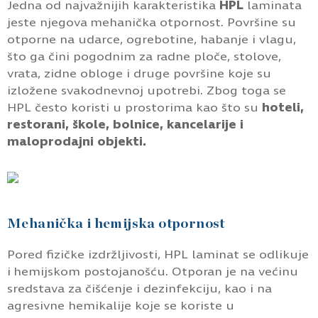
Jedna od najvažnijih karakteristika
HPL
laminata
jeste njegova mehanička otpornost. Površine su
otporne na udarce, ogrebotine, habanje i vlagu,
što ga čini pogodnim za radne ploče, stolove,
vrata, zidne obloge i druge površine koje su
izložene svakodnevnoj upotrebi. Zbog toga se
HPL često koristi u prostorima kao što su
hoteli,
restorani, škole, bolnice, kancelarije i
maloprodajni objekti.
Mehanička i hemijska otpornost
Pored fizičke izdržljivosti, HPL laminat se odlikuje
i hemijskom postojanošću. Otporan je na većinu
sredstava za čišćenje i dezinfekciju, kao i na
agresivne hemikalije koje se koriste u