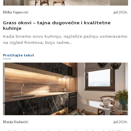
Milka Vujanović
jul 2026.
Grass okovi – tajna dugovečne i kvalitetne
kuhinje
Kada biramo novu kuhinju, najčešće pažnju usmeravamo
na izgled frontova, boju radne...
Pročitajte tekst
Marija Radančić
jul 2026.