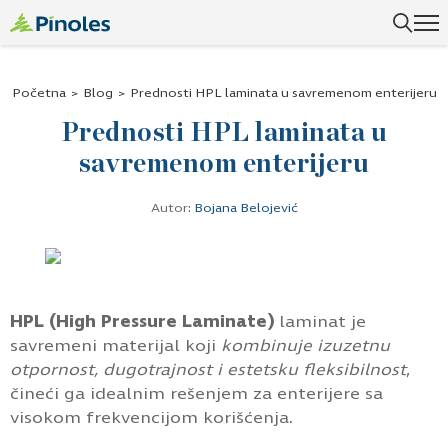
Uspešno ste dodali ovaj proizvod u vašu korpu.
Početna
>
Blog
>
Prednosti HPL laminata u savremenom enterijeru
Prednosti HPL laminata u
savremenom enterijeru
Autor:
Bojana Belojević
HPL (High Pressure Laminate)
laminat je
savremeni materijal koji
kombinuje izuzetnu
otpornost, dugotrajnost i estetsku fleksibilnost
,
čineći ga idealnim rešenjem za enterijere sa
visokom frekvencijom korišćenja.