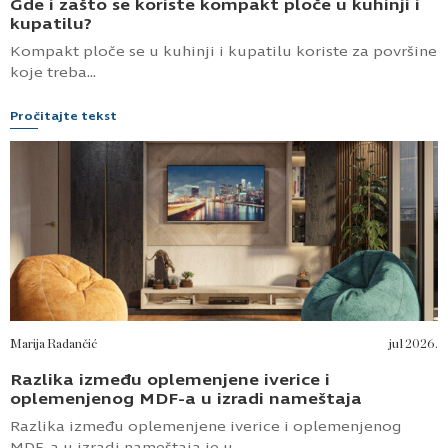
Gde i zašto se koriste kompakt ploče u kuhinji i
kupatilu?
Kompakt ploče se u kuhinji i kupatilu koriste za površine
koje treba...
Pročitajte tekst
Marija Radančić
jul 2026.
Razlika između oplemenjene iverice i
oplemenjenog MDF-a u izradi nameštaja
Razlika između oplemenjene iverice i oplemenjenog
MDF-a u izradi nameštaja je u...