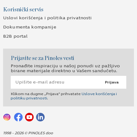
Korisnički servis
Uslovi korišćenja i politika privatnosti
Dokumenta kompanije
B2B portal
Prijavite se za Pinoles vesti
Pronađite inspiraciju u našoj ponudi uz pažljivo
birane materijale direktno u Vašem sandučetu.
Prijava
Klikom na dugme „Prijava“ prihvatate
Uslove korišćenja i
politiku privatnosti
.
1998 - 2026 © PINOLES doo