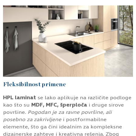
Fleksibilnost primene
HPL laminat
se lako aplikuje na različite podloge
kao što su
MDF, MFC, šperploča
i druge sirove
površine.
Pogodan je za ravne površine, ali
posebno za zakrivljene
i postformabilne
elemente, što ga čini idealnim za kompleksne
dizajnerske zahteve i kreativna rešenja. Zbog