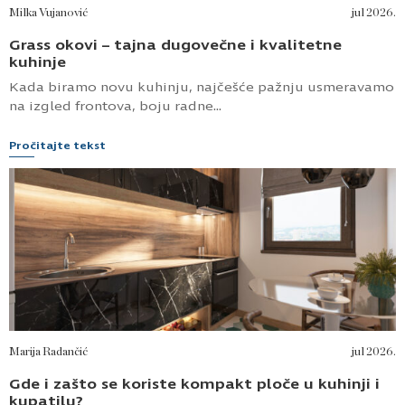
Milka Vujanović
jul 2026.
Grass okovi – tajna dugovečne i kvalitetne
kuhinje
Kada biramo novu kuhinju, najčešće pažnju usmeravamo
na izgled frontova, boju radne...
Pročitajte tekst
Marija Radančić
jul 2026.
Gde i zašto se koriste kompakt ploče u kuhinji i
kupatilu?