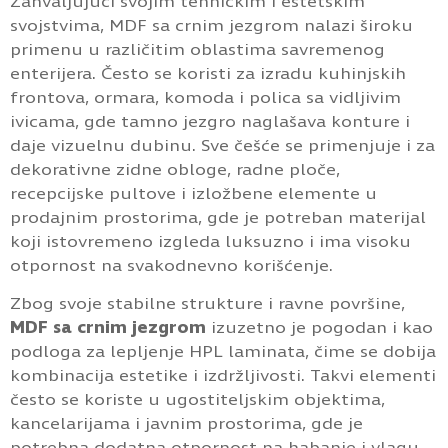
Zahvaljujući svojim tehničkim i estetskim
svojstvima, MDF sa crnim jezgrom nalazi široku
primenu u različitim oblastima savremenog
enterijera. Često se koristi za izradu kuhinjskih
frontova, ormara, komoda i polica sa vidljivim
ivicama, gde tamno jezgro naglašava konture i
daje vizuelnu dubinu. Sve češće se primenjuje i za
dekorativne zidne obloge, radne ploče,
recepcijske pultove i izložbene elemente u
prodajnim prostorima, gde je potreban materijal
koji istovremeno izgleda luksuzno i ima visoku
otpornost na svakodnevno korišćenje.
Zbog svoje stabilne strukture i ravne površine,
MDF sa crnim jezgrom
izuzetno je pogodan i kao
podloga za lepljenje HPL laminata, čime se dobija
kombinacija estetike i izdržljivosti. Takvi elementi
često se koriste u ugostiteljskim objektima,
kancelarijama i javnim prostorima, gde je
potrebna dodatna otpornost na habanje i vlagu.