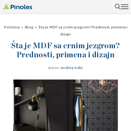
Uspešno ste dodali ovaj proizvod u vašu korpu.
Početna
>
Blog
>
Šta je MDF sa crnim jezgrom? Prednosti, primena i
dizajn
Šta je MDF sa crnim jezgrom?
Prednosti, primena i dizajn
Autor:
Anđela Inđić