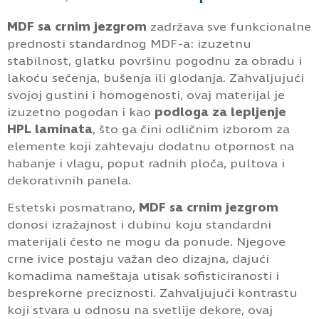
MDF sa crnim jezgrom
zadržava sve funkcionalne
prednosti standardnog MDF-a: izuzetnu
stabilnost, glatku površinu pogodnu za obradu i
lakoću sečenja, bušenja ili glodanja. Zahvaljujući
svojoj gustini i homogenosti, ovaj materijal je
izuzetno pogodan i kao
podloga za lepljenje
HPL laminata
, što ga čini odličnim izborom za
elemente koji zahtevaju dodatnu otpornost na
habanje i vlagu, poput radnih ploča, pultova i
dekorativnih panela.
Estetski posmatrano,
MDF sa crnim jezgrom
donosi izražajnost i dubinu koju standardni
materijali često ne mogu da ponude. Njegove
crne ivice postaju važan deo dizajna, dajući
komadima nameštaja utisak sofisticiranosti i
besprekorne preciznosti. Zahvaljujući kontrastu
koji stvara u odnosu na svetlije dekore, ovaj