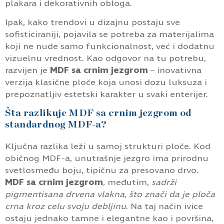
plakara i dekorativnih obloga.
Ipak, kako trendovi u dizajnu postaju sve
sofisticiraniji, pojavila se potreba za materijalima
koji ne nude samo funkcionalnost, već i dodatnu
vizuelnu vrednost. Kao odgovor na tu potrebu,
razvijen je
MDF sa crnim jezgrom
– inovativna
verzija klasične ploče koja unosi dozu luksuza i
prepoznatljiv estetski karakter u svaki enterijer.
Šta razlikuje MDF sa crnim jezgrom od
standardnog MDF-a?
Ključna razlika leži u samoj strukturi ploče. Kod
običnog MDF-a, unutrašnje jezgro ima prirodnu
svetlosmeđu boju, tipičnu za presovano drvo.
MDF sa crnim jezgrom
, međutim,
sadrži
pigmentisana drvena vlakna, što znači da je ploča
crna kroz celu svoju debljinu
. Na taj način ivice
ostaju jednako tamne i elegantne kao i površina,