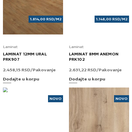
1.814,00
RSD
/M2
1.148,00
RSD
/M2
Laminat
Laminat
LAMINAT 12MM URAL
LAMINAT 8MM ANEMON
PRK907
PRK102
2.458,15
RSD
/Pakovanje
2.631,22
RSD
/Pakovanje
Dodajte u korpu
Dodajte u korpu
NOVO
NOVO