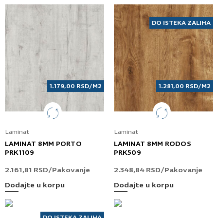
DO ISTEKA ZALIHA
1.179,00
RSD
/M2
1.281,00
RSD
/M2
Laminat
Laminat
LAMINAT 8MM PORTO
LAMINAT 8MM RODOS
PRK1109
PRK509
2.161,81
RSD
/Pakovanje
2.348,84
RSD
/Pakovanje
Dodajte u korpu
Dodajte u korpu
DO ISTEKA ZALIHA