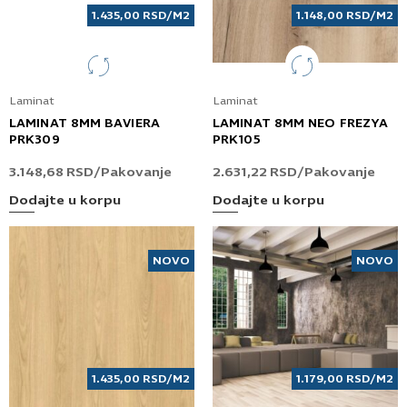
1.435,00
RSD
/M2
1.148,00
RSD
/M2
Laminat
Laminat
LAMINAT 8MM BAVIERA
LAMINAT 8MM NEO FREZYA
PRK309
PRK105
3.148,68
RSD
/Pakovanje
2.631,22
RSD
/Pakovanje
Dodajte u korpu
Dodajte u korpu
NOVO
NOVO
1.435,00
RSD
/M2
1.179,00
RSD
/M2