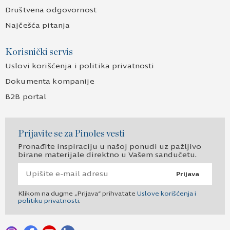
Društvena odgovornost
Najčešća pitanja
Korisnički servis
Uslovi korišćenja i politika privatnosti
Dokumenta kompanije
B2B portal
Prijavite se za Pinoles vesti
Pronađite inspiraciju u našoj ponudi uz pažljivo
birane materijale direktno u Vašem sandučetu.
Prijava
Klikom na dugme „Prijava“ prihvatate
Uslove korišćenja i
politiku privatnosti
.