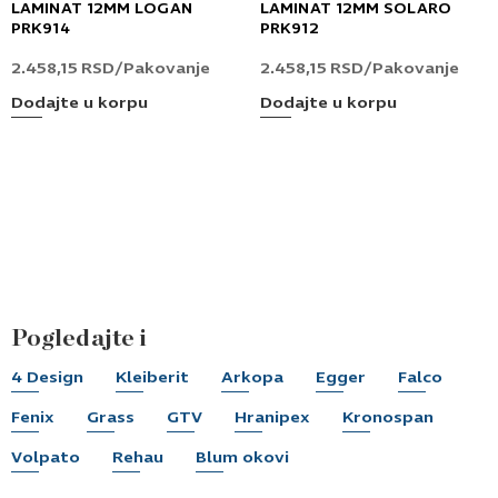
LAMINAT 12MM LOGAN
LAMINAT 12MM SOLARO
PRK914
PRK912
2.458,15
RSD
/Pakovanje
2.458,15
RSD
/Pakovanje
Dodajte u korpu
Dodajte u korpu
Pogledajte i
4 Design
Kleiberit
Arkopa
Egger
Falco
Fenix
Grass
GTV
Hranipex
Kronospan
Volpato
Rehau
Blum okovi