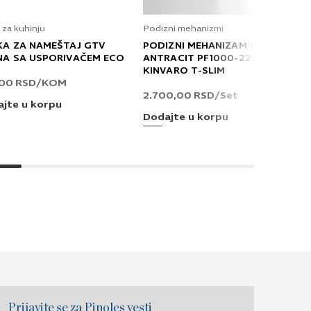
 za kuhinju
Podizni mehanizmi
KA ZA NAMEŠTAJ GTV
PODIZNI MEHANIZAM GRASS
NA SA USPORIVAČEM ECO
ANTRACIT PF1000-2250 T
KINVARO T-SLIM
,00
RSD
/KOM
2.700,00
RSD
/Set
jte u korpu
Dodajte u korpu
Prijavite se za Pinoles vesti