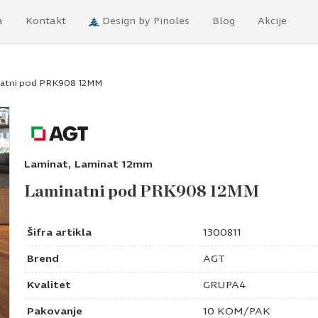
a
Kontakt
Design by Pinoles
Blog
Akcije
atni pod PRK908 12MM
,
Laminat
Laminat 12mm
Laminatni pod PRK908 12MM
Šifra artikla
1300811
Brend
AGT
Kvalitet
GRUPA4
Pakovanje
10 KOM/PAK