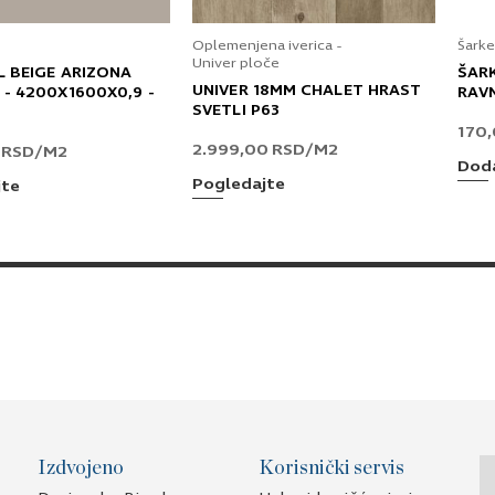
Oplemenjena iverica -
Šarke
Univer ploče
L BEIGE ARIZONA
ŠAR
UNIVER 18MM CHALET HRAST
 - 4200X1600X0,9 -
RAV
SVETLI P63
170
2.999,00
RSD
/M2
0
RSD
/M2
Doda
Pogledajte
jte
Izdvojeno
Korisnički servis