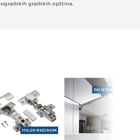
gradskih gradskih opština.
DO ISTEKA ZALIHA
170,00
RSD
/KOM