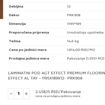
Debljina
12
Dekor
PRK908
Dimenzija
1195*189
Preporučena priprema
Unutrašnja upotreba
Težina
14,6 kg
Cena po jedinici mere
1.814,00
RSD
/M2
Prodajna jedinica mere
Pakovanje (1.3551 M2)
LAMINATNI POD AGT EFFECT PREMIUM FLOORI
EFFECT AL TAY – 1195X189X12- PRK908
Količina
2.458,15
RSD
/Pakovanje
cena za prodajnu jedinicu mere