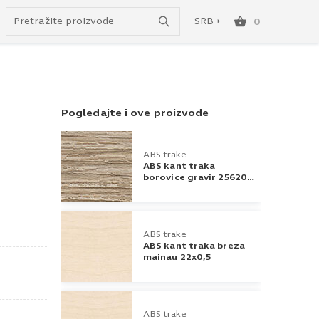
Uspešno ste dodali ovaj proizvod u vašu korpu.
do besplatne dostave!
SRB
0
SRB
ENG
Pogledajte i ove proizvode
ABS trake
ABS kant traka
borovice gravir 25620
42x1
ABS trake
ABS kant traka breza
mainau 22x0,5
ABS trake