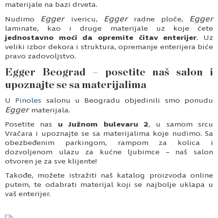
materijale na bazi drveta.
Egger
Egger
Egger
Nudimo
ivericu
,
radne ploče
,
laminate
, kao i druge materijale uz koje ćete
jednostavno moći da opremite čitav enterijer
. Uz
veliki izbor dekora i struktura, opremanje enterijera biće
pravo zadovoljstvo.
Egger Beograd – posetite naš salon i
upoznajte se sa materijalima
U
Pinoles
salonu u Beogradu objedinili smo ponudu
Egger
materijala.
Posetite nas
u Južnom bulevaru 2
, u samom srcu
Vračara i upoznajte se sa materijalima koje nudimo. Sa
obezbeđenim parkingom, rampom za kolica i
dozvoljenom ulazu za kućne ljubimce – naš salon
otvoren je za sve klijente!
Takođe, možete istražiti naš katalog proizvoda online
putem, te odabrati materijal koji se najbolje uklapa u
vaš enterijer.