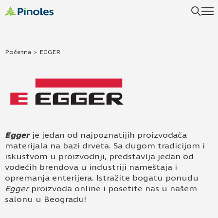
Uspešno ste dodali ovaj proizvod u vašu korpu.
Početna
>
EGGER
Egger
je jedan od najpoznatijih proizvođača
materijala na bazi drveta. Sa dugom tradicijom i
iskustvom u proizvodnji, predstavlja jedan od
vodećih brendova u industriji nameštaja i
opremanja enterijera. Istražite bogatu ponudu
Egger
proizvoda online i posetite nas u našem
salonu u Beogradu!