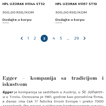
HPL UZORAK H1344 ST32
HPL UZORAK H1357 ST10
300,00
RSD
/KOM
300,00
RSD
/KOM
Dodajte u korpu
Dodajte u korpu
1
2
4
5
29
3
…
Egger – kompanija sa tradicijom i
iskustvom
St. Johann-
Egger
je kompanija sa sedištem u Austriji, u
u
u Tirolu. Osnovana je 1961. godine kao porodična firma,
a danas ima čak 17 fabrika širom Evrope i preko 7000
zaposlenih, što govori o njihovom kontinuiranom razvoju