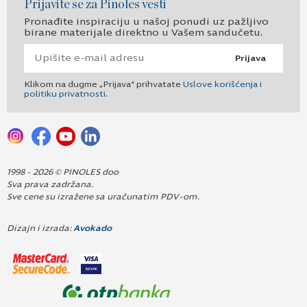
Prijavite se za Pinoles vesti
Pronađite inspiraciju u našoj ponudi uz pažljivo
birane materijale direktno u Vašem sandučetu.
Prijava
Klikom na dugme „Prijava“ prihvatate
Uslove korišćenja i
politiku privatnosti
.
1998 - 2026 © PINOLES doo
Sva prava zadržana.
Sve cene su izražene sa uračunatim PDV-om.
Dizajn i izrada:
Avokado