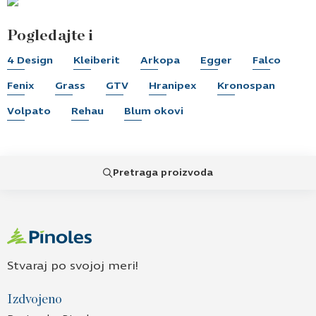
Pogledajte i
4 Design
Kleiberit
Arkopa
Egger
Falco
Fenix
Grass
GTV
Hranipex
Kronospan
Volpato
Rehau
Blum okovi
Pretraga proizvoda
Stvaraj po svojoj meri!
Izdvojeno