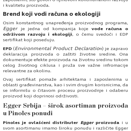
i kvalitetu proizvoda.
Brend koji vodi računa o ekologiji
Osim konstantnog unapređenja proizvodnog programa,
Egger
je jedna od kompanija koje
vode računa o
održivom razvoju i ekologiji
, o čemu svedoči i EDP
sertifikat koji poseduju.
Environmental Product Declaratio
EPD
(
n) je zapravo
deklaracija proizvoda o zaštiti životne sredine. Ona
dokumentuje efekte proizvoda na životnu sredinu tokom
celog životnog ciklusa i pruža sve važne infromacije
relevantne za okolinu.
Ovaj sertifikat pomaže arhitektama i zaposlenima u
oblasti građevinarstva, kao i svim drugim korisnicima, da
se informišu o čitavom procesu proizvodnje i odaberu
proizvod koji doprinosi održivosti.
Egger Srbija – širok asortiman proizvoda
u Pinoles ponudi
Pinoles je ovlašćeni distributer
Egger
proizvoda
i u
svom asortimanu imamo široku ponudu i različite Egger