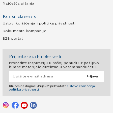
Najčešća pitanja
Korisnički servis
Uslovi korišćenja i politika privatnosti
Dokumenta kompanije
B2B portal
Prijavite se za Pinoles vesti
Pronađite inspiraciju u našoj ponudi uz pažljivo
birane materijale direktno u Vašem sandučetu.
Prijava
Klikom na dugme „Prijava“ prihvatate
Uslove korišćenja i
politiku privatnosti
.