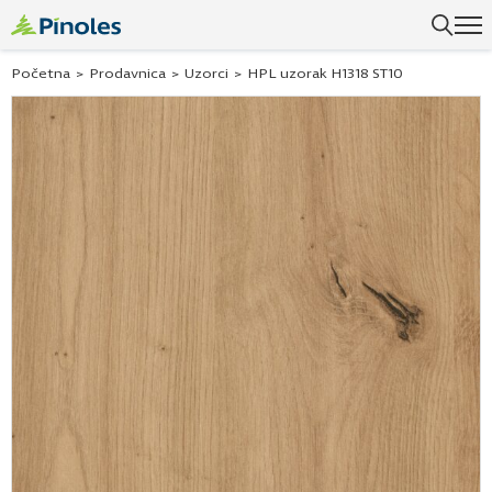
Uspešno ste dodali ovaj proizvod u vašu korpu.
Početna
>
Prodavnica
>
Uzorci
>
HPL uzorak H1318 ST10