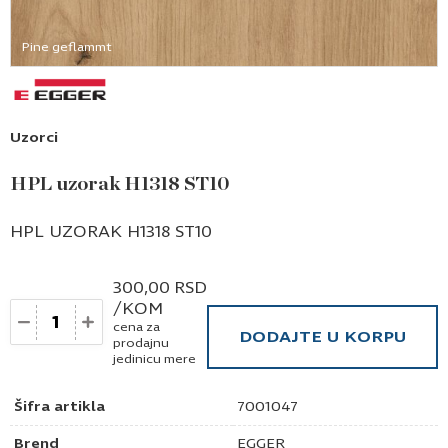
Uzorci
HPL uzorak H1318 ST10
HPL UZORAK H1318 ST10
300,00
RSD
/KOM
Količina
cena za
DODAJTE U KORPU
prodajnu
jedinicu mere
Šifra artikla
7001047
Brend
EGGER