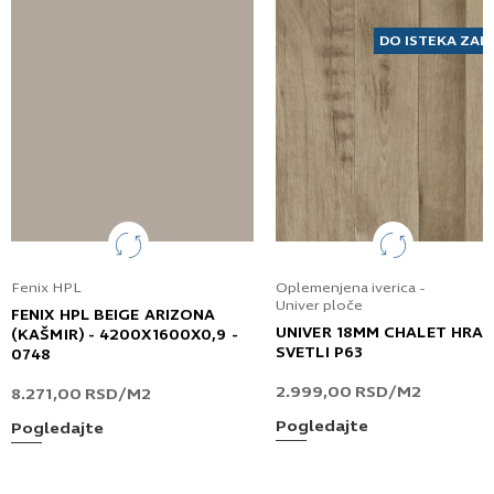
DO ISTEKA ZAL
Fenix HPL
Oplemenjena iverica -
Univer ploče
FENIX HPL BEIGE ARIZONA
UNIVER 18MM CHALET HRA
(KAŠMIR) - 4200X1600X0,9 -
SVETLI P63
0748
2.999,00
RSD
/M2
8.271,00
RSD
/M2
Pogledajte
Pogledajte