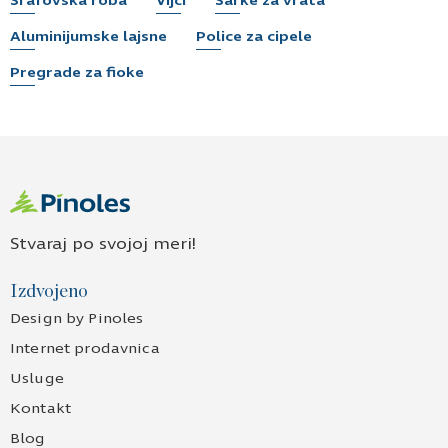
Šrafovska roba
Vijci
Šarke za vrata
Aluminijumske lajsne
Police za cipele
Pregrade za fioke
Stvaraj po svojoj meri!
Izdvojeno
Design by Pinoles
Internet prodavnica
Usluge
Kontakt
Blog