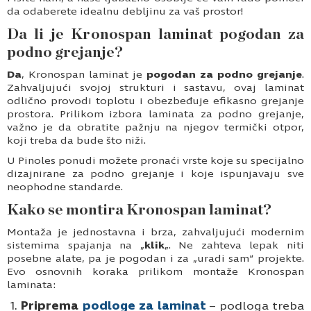
da odaberete idealnu debljinu za vaš prostor!
Da li je Kronospan laminat pogodan za
podno grejanje?
Da
, Kronospan laminat je
pogodan za podno grejanje
.
Zahvaljujući svojoj strukturi i sastavu, ovaj laminat
odlično provodi toplotu i obezbeđuje efikasno grejanje
prostora. Prilikom izbora laminata za podno grejanje,
važno je da obratite pažnju na njegov termički otpor,
koji treba da bude što niži.
U Pinoles ponudi možete pronaći vrste koje su specijalno
dizajnirane za podno grejanje i koje ispunjavaju sve
neophodne standarde.
Kako se montira Kronospan laminat?
Montaža je jednostavna i brza, zahvaljujući modernim
sistemima spajanja na „
klik
„. Ne zahteva lepak niti
posebne alate, pa je pogodan i za „uradi sam“ projekte.
Evo osnovnih koraka prilikom montaže Kronospan
laminata:
Priprema
podloge za laminat
– podloga treba