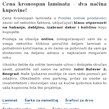
Cena kronospan laminata – dva načina
kupovine!
Cena Kronospan laminata u
Pinoles online prodavnici
zavisi od nekoliko faktora, uključujući
klasu otpornosti
na habanje, debljinu, izabrani dekor i količinu
koju
kupujete.
Prodaja se obavlja
online
, omogućavajući vam da u
svega nekoliko klikova poručite željeni laminat u
potrebnim količinama, a mi ćemo se pobrinuti da vam ga
dostavimo na željenu adresu u najkraćem mogućem
roku.
Ukoliko želite da vidite laminate uživo i dobijete stručan
savet, posetite naš salon na adresi
Južni Bulevar 2,
Beograd
. Naše ljubazno osoblje će vam rado pomoći pri
odabiru. Obezbedili smo parking, prilaz za osobe sa
invaliditetom i dozvoljen ulaz za kućne ljubimce kako bi
vaša kupovina bila što prijatnija.
Laminat
Šarke za nameštaj
Šrafovi za drvo