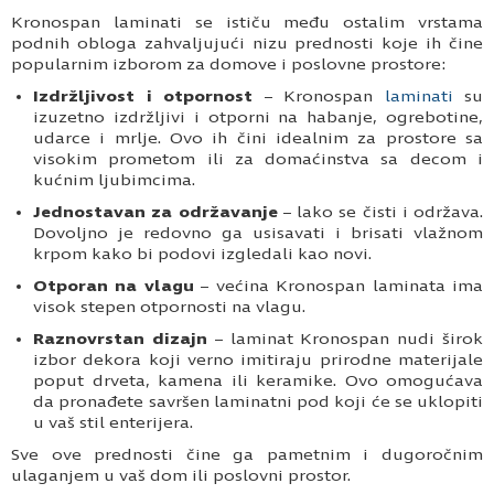
Kronospan laminati se ističu među ostalim vrstama
podnih obloga zahvaljujući nizu prednosti koje ih čine
popularnim izborom za domove i poslovne prostore:
Izdržljivost i otpornost
– Kronospan
laminati
su
izuzetno izdržljivi i otporni na habanje, ogrebotine,
udarce i mrlje. Ovo ih čini idealnim za prostore sa
visokim prometom ili za domaćinstva sa decom i
kućnim ljubimcima.
Jednostavan za održavanje
– lako se čisti i održava.
Dovoljno je redovno ga usisavati i brisati vlažnom
krpom kako bi podovi izgledali kao novi.
Otporan na vlagu
– većina Kronospan laminata ima
visok stepen otpornosti na vlagu.
Raznovrstan dizajn
– laminat Kronospan nudi širok
izbor dekora koji verno imitiraju prirodne materijale
poput drveta, kamena ili keramike. Ovo omogućava
da pronađete savršen laminatni pod koji će se uklopiti
u vaš stil enterijera.
Sve ove prednosti čine ga pametnim i dugoročnim
ulaganjem u vaš dom ili poslovni prostor.