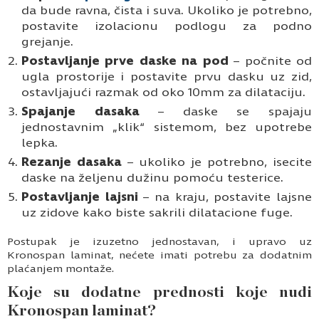
da bude ravna, čista i suva. Ukoliko je potrebno,
postavite izolacionu podlogu za podno
grejanje.
Postavljanje prve daske na pod
– počnite od
ugla prostorije i postavite prvu dasku uz zid,
ostavljajući razmak od oko 10mm za dilataciju.
Spajanje dasaka
– daske se spajaju
jednostavnim „klik“ sistemom, bez upotrebe
lepka.
Rezanje dasaka
– ukoliko je potrebno, isecite
daske na željenu dužinu pomoću testerice.
Postavljanje lajsni
– na kraju, postavite lajsne
uz zidove kako biste sakrili dilatacione fuge.
Postupak je izuzetno jednostavan, i upravo uz
Kronospan laminat, nećete imati potrebu za dodatnim
plaćanjem montaže.
Koje su dodatne prednosti koje nudi
Kronospan laminat?