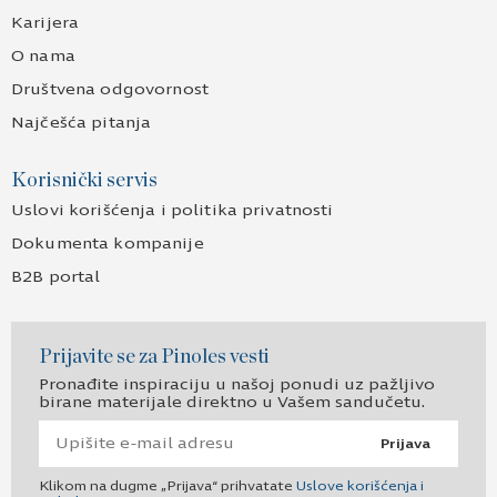
Karijera
O nama
Društvena odgovornost
Najčešća pitanja
Korisnički servis
Uslovi korišćenja i politika privatnosti
Dokumenta kompanije
B2B portal
Prijavite se za Pinoles vesti
Pronađite inspiraciju u našoj ponudi uz pažljivo
birane materijale direktno u Vašem sandučetu.
Prijava
Klikom na dugme „Prijava“ prihvatate
Uslove korišćenja i