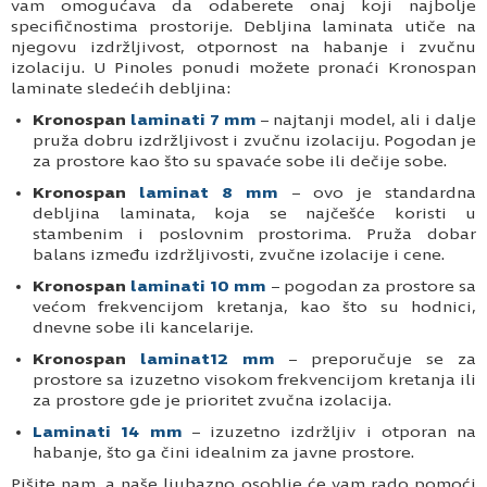
vam omogućava da odaberete onaj koji najbolje
specifičnostima prostorije. Debljina laminata utiče na
njegovu izdržljivost, otpornost na habanje i zvučnu
izolaciju. U Pinoles ponudi možete pronaći Kronospan
laminate sledećih debljina:
Kronospan
laminati 7 mm
– najtanji model, ali i dalje
pruža dobru izdržljivost i zvučnu izolaciju. Pogodan je
za prostore kao što su spavaće sobe ili dečije sobe.
Kronospan
laminat 8 mm
– ovo je standardna
debljina laminata, koja se najčešće koristi u
stambenim i poslovnim prostorima. Pruža dobar
balans između izdržljivosti, zvučne izolacije i cene.
Kronospan
laminati 10 mm
– pogodan za prostore sa
većom frekvencijom kretanja, kao što su hodnici,
dnevne sobe ili kancelarije.
Kronospan
laminat12 mm
– preporučuje se za
prostore sa izuzetno visokom frekvencijom kretanja ili
za prostore gde je prioritet zvučna izolacija.
Laminati 14 mm
– izuzetno izdržljiv i otporan na
habanje, što ga čini idealnim za javne prostore.
Pišite nam, a naše ljubazno osoblje će vam rado pomoći