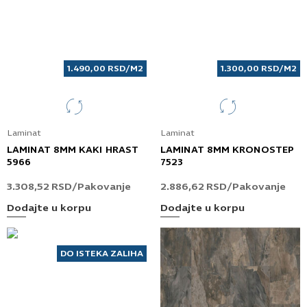
1.490,00
RSD
/M2
1.300,00
RSD
/M2
Laminat
Laminat
LAMINAT 8MM KAKI HRAST
LAMINAT 8MM KRONOSTEP
5966
7523
3.308,52
RSD
/Pakovanje
2.886,62
RSD
/Pakovanje
Dodajte u korpu
Dodajte u korpu
DO ISTEKA ZALIHA