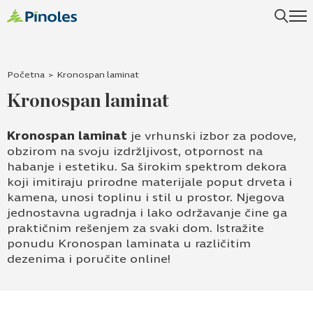
Početna
>
Kronospan laminat
Kronospan laminat
Kronospan laminat
je vrhunski izbor za podove,
obzirom na svoju izdržljivost, otpornost na
habanje i estetiku. Sa širokim spektrom dekora
koji imitiraju prirodne materijale poput drveta i
kamena, unosi toplinu i stil u prostor. Njegova
jednostavna ugradnja i lako održavanje čine ga
praktičnim rešenjem za svaki dom. Istražite
ponudu Kronospan laminata u različitim
dezenima i poručite online!