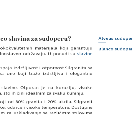
nco slavina za sudoperu?
Alveus sudope
okokvalitetnih materijala koji garantuju
Blanco sudope
jednostavno održavaju. U ponudi su
slavine
paja izdržljivost i otpornost Silgranita sa
za one koji traže izdržljivu i elegantnu
 slavine. Otporan je na koroziju, visoke
, što ih čini idealnim za svaku kuhinju.
ji od 80% granita i 20% akrila. Silgranit
eke, udarce i visoke temperature. Dostupne
im za usklađivanje sa različitim stilovima