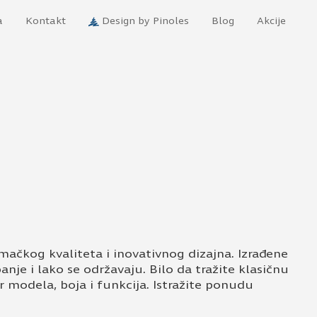
a
Kontakt
Design by Pinoles
Blog
Akcije
ačkog kvaliteta i inovativnog dizajna. Izrađene
anje i lako se održavaju. Bilo da tražite klasičnu
r modela, boja i funkcija. Istražite ponudu