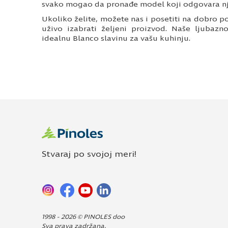
svako mogao da pronađe model koji odgovara n
Ukoliko želite, možete nas i posetiti na dobro p
uživo izabrati željeni proizvod. Naše ljuba
idealnu Blanco slavinu za vašu kuhinju.
Stvaraj po svojoj meri!
1998 - 2026 © PINOLES doo
Sva prava zadržana.