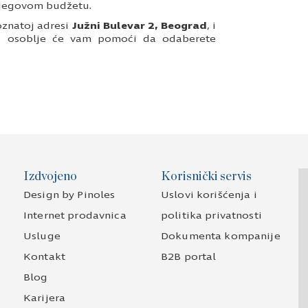
jegovom budžetu.
oznatoj adresi
Južni Bulevar 2, Beograd
, i
zno osoblje će vam pomoći da odaberete
Izdvojeno
Korisnički servis
Design by Pinoles
Uslovi korišćenja i
Internet prodavnica
politika privatnosti
Usluge
Dokumenta kompanije
Kontakt
B2B portal
Blog
Karijera