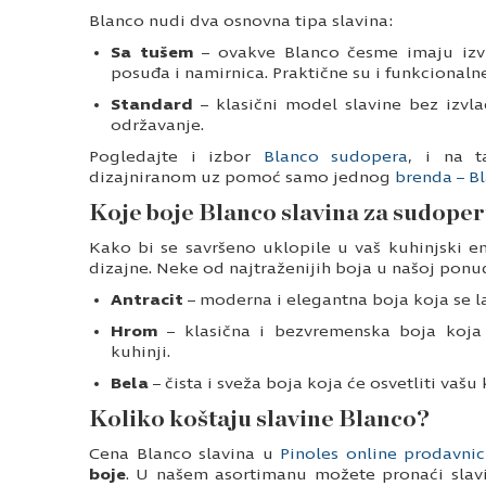
Blanco nudi dva osnovna tipa slavina:
Sa tušem
– ovakve Blanco česme imaju izvl
posuđa i namirnica. Praktične su i funkcional
Standard
– klasični model slavine bez izvl
održavanje.
Pogledajte i izbor
Blanco sudopera
, i na t
dizajniranom uz pomoć samo jednog
brenda – B
Koje boje Blanco slavina za sudope
Kako bi se savršeno uklopile u vaš kuhinjski en
dizajne. Neke od najtraženijih boja u našoj ponud
Antracit
– moderna i elegantna boja koja se la
Hrom
– klasična i bezvremenska boja koja
kuhinji.
Bela
– čista i sveža boja koja će osvetliti vašu 
Koliko koštaju slavine Blanco?
Cena Blanco slavina u
Pinoles online prodavnic
boje
. U našem asortimanu možete pronaći slavi