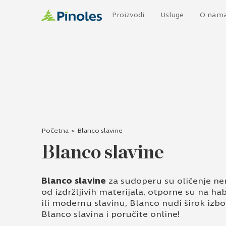
Proizvodi
Usluge
O nam
Početna
>
Blanco slavine
Blanco slavine
Blanco slavine
za sudoperu su oličenje nem
od izdržljivih materijala, otporne su na hab
ili modernu slavinu, Blanco nudi širok izbo
Blanco slavina i poručite online!