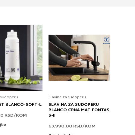
a sudoperu
Slavine za sudoperu
SET BLANCO-SOFT-L
SLAVINA ZA SUDOPERU
BLANCO CRNA MAT FONTAS
00
RSD
/KOM
S-II
jte
63.990,00
RSD
/KOM