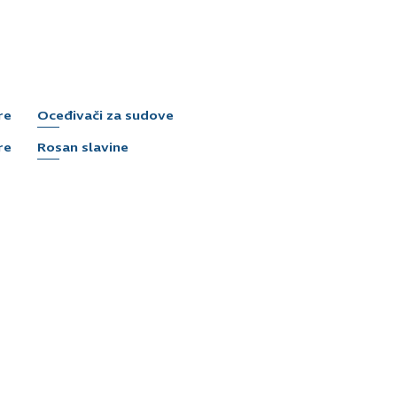
re
Oceđivači za sudove
re
Rosan slavine