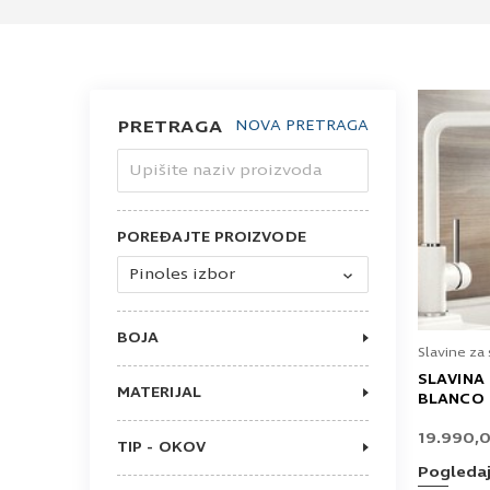
PRETRAGA
NOVA PRETRAGA
Upišite naziv proizvoda
POREĐAJTE PROIZVODE
Pinoles izbor
BOJA
Slavine za
CRNA MAT
NEŽNOBELA
SLAVINA
MATERIJAL
ANTRACIT
BLANCO 
SILGRANIT
HROM
INOX
BELA
19.990,
TIP - OKOV
SA TUŠEM
Pogleda
STANDARD