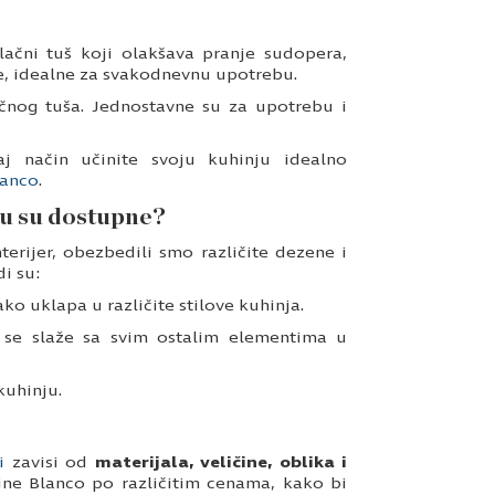
ačni tuš koji olakšava pranje sudopera,
ne, idealne za svakodnevnu upotrebu.
ačnog tuša. Jednostavne su za upotrebu i
aj način učinite svoju kuhinju idealno
lanco
.
ru su dostupne?
terijer, obezbedili smo različite dezene i
i su:
ko uklapa u različite stilove kuhinja.
 se slaže sa svim ostalim elementima u
kuhinju.
i
zavisi od
materijala, veličine, oblika i
ne Blanco po različitim cenama, kako bi