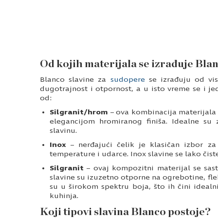
Od kojih materijala se izrađuje Bla
Blanco slavine za
sudopere
se izrađuju od vis
dugotrajnost i otpornost, a u isto vreme se i 
od:
Silgranit/hrom
– ova kombinacija materijala s
elegancijom hromiranog finiša. Idealne su 
slavinu.
Inox
– nerđajući čelik je klasičan izbor za
temperature i udarce. Inox slavine se lako čiste
Silgranit
– ovaj kompozitni materijal se sasto
slavine su izuzetno otporne na ogrebotine, fl
su u širokom spektru boja, što ih čini idealn
kuhinja.
Koji tipovi slavina Blanco postoje?