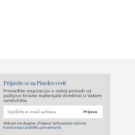
Prijavite se za Pinoles vesti
Pronađite inspiraciju u našoj ponudi uz
pažljivo birane materijale direktno u Vašem
sandučetu.
Prijava
Klikom na dugme „Prijava“ prihvatate
Uslove
korišćenja i politiku privatnosti
.