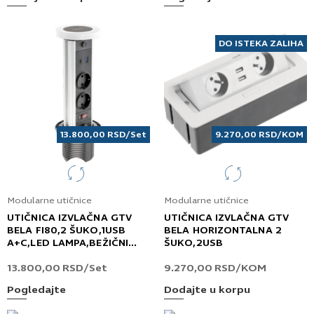
DO ISTEKA ZALIHA
13.800,00
RSD
/Set
9.270,00
RSD
/KOM
Modularne utičnice
Modularne utičnice
UTIČNICA IZVLAČNA GTV
UTIČNICA IZVLAČNA GTV
BELA FI80,2 ŠUKO,1USB
BELA HORIZONTALNA 2
A+C,LED LAMPA,BEŽIČNI
ŠUKO,2USB
PUNJAČ 10W CAMINO
13.800,00
RSD
/Set
9.270,00
RSD
/KOM
Pogledajte
Dodajte u korpu