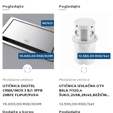
Pogledajte
Pogledajte
NOVO
19.003,00
RSD
/KOM
12.530,00
RSD
/Set
Modularne utičnice
Modularne utičnice
UTIČNICA DIGITEL
UTIČNICA IZVLAČNA GTV
CRNA/INOX 3 B/I 3PFB
BELA FI120,4
2XBFE FLIPUP/PUSH
ŠUKO,2USB,2RJ45,BEŽIČNI
PUNJAČ COMFORT
19.003,00
RSD
/KOM
12.530,00
RSD
/Set
Dodajte u korpu
Pogledajte