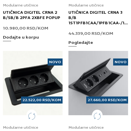
Modularne utičnice
Modularne utičnice
UTIČNICA DIGITEL CRNA 2
UTIČNICA DIGITEL CRNA 3
B/SB/B 2PFA 2XBFE POPUP
B/B
1ST1PFB1CAA/1PFB1CAA-/1R
10.980,00
RSD
/KOM
2XBFE02XBWF/XBWM
44.339,00
RSD
/KOM
WINGS PREMIUM D
Dodajte u korpu
Pogledajte
NOVO
NOVO
22.522,00
RSD
/KOM
27.660,00
RSD
/KOM
Modularne utičnice
Modularne utičnice