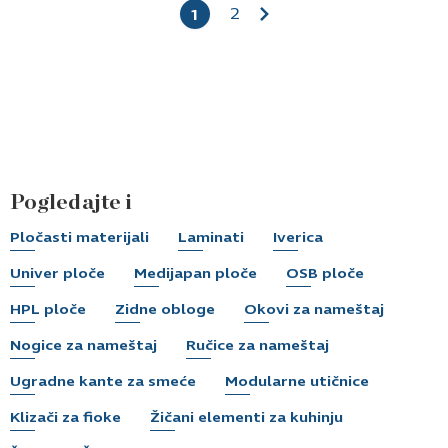
2
1
Pogledajte i
Pločasti materijali
Laminati
Iverica
Univer ploče
Medijapan ploče
OSB ploče
HPL ploče
Zidne obloge
Okovi za nameštaj
Nogice za nameštaj
Ručice za nameštaj
Ugradne kante za smeće
Modularne utičnice
Klizači za fioke
Žičani elementi za kuhinju