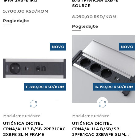
1PFA 2XBFE IRIS
B/B 1PFA1CAA 2XBFE
SOURCE
5.700,00
RSD
/KOM
8.230,00
RSD
/KOM
Pogledajte
Pogledajte
NOVO
NOVO
11.330,00
RSD
/KOM
14.150,00
RSD
/KOM
Modularne utičnice
Modularne utičnice
UTIČNICA DIGITEL
UTIČNICA DIGITEL
CRNA/ALU 3 B/SB 2PFB1CAC
CRNA/ALU 4 B/SB/SB
2XBFE SLIM FRAME
3PFB1CAC 2XBWFE SLIM