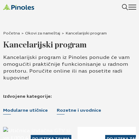
Početna
>
Okovi za nameštaj
>
Kancelarijski program
Kancelarijski program
Kancelarijski program iz Pinoles ponude će vam
omogućiti praktičnije funkcionisanje u radnom
prostoru. Poručite online ili nas posetite radi
kupovine!
Izdvojene kategorije:
Modularne utičnice
Rozetne i uvodnice
DO ISTEKA ZALIHA
DO ISTEKA ZAL