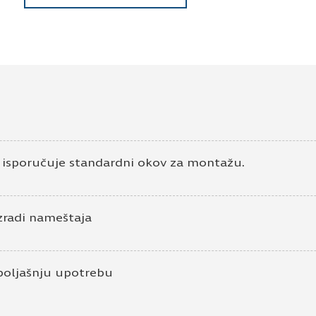
e isporučuje standardni okov za montažu.
zradi nameštaja
poljašnju upotrebu