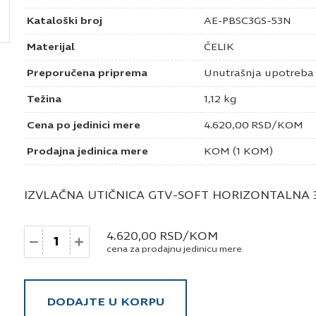
Kataloški broj
AE-PBSC3GS-53N
Materijal
ČELIK
Preporučena priprema
Unutrašnja upotreba
Težina
1,12 kg
Cena po jedinici mere
4.620,00
RSD
/KOM
Prodajna jedinica mere
KOM (1 KOM)
IZVLAČNA UTIČNICA GTV-SOFT HORIZONTALNA 3
Količina
4.620,00
RSD
/KOM
cena za prodajnu jedinicu mere
DODAJTE U KORPU