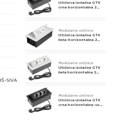
Utičnica izvlačna GTV
crna horizontalna 2
Šuko,Usb A+C
Modularne utičnice
Utičnica izvlačna GTV
bela-horizontalna 2
Šukoa,usb
a+c,rj45,hdmi,kabl 1,5m
Modularne utičnice
Utičnica izvlačna GTV
bela horizontalna 2
Šuko,2Usb Soft ,sa
Š-SIVA
kablom
Modularne utičnice
Utičnica izvlačna GTV
crna horizontalna-soft
3 šukoa, sa kablom
Modularne utičnice