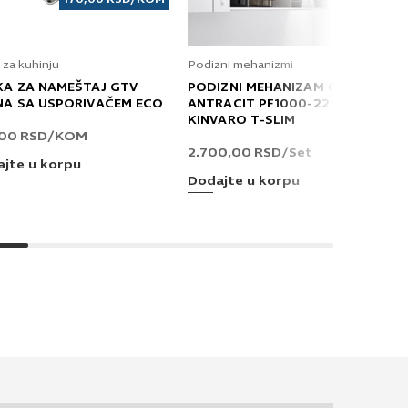
 za kuhinju
Podizni mehanizmi
KA ZA NAMEŠTAJ GTV
PODIZNI MEHANIZAM GRASS
NA SA USPORIVAČEM ECO
ANTRACIT PF1000-2250 T
KINVARO T-SLIM
,00
RSD
/KOM
2.700,00
RSD
/Set
jte u korpu
Dodajte u korpu