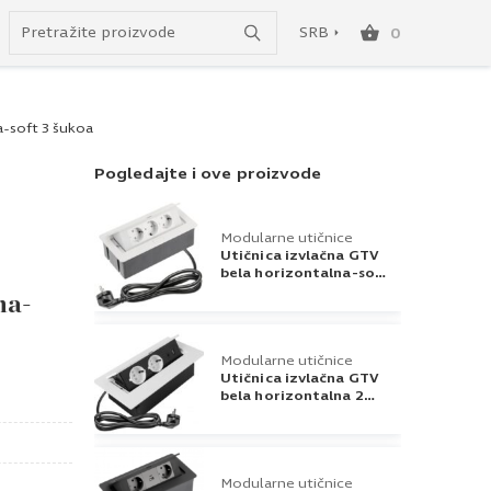
Uspešno ste dodali ovaj proizvod u vašu korpu.
do besplatne dostave!
SRB
0
SRB
a-soft 3 šukoa
ENG
Pogledajte i ove proizvode
Modularne utičnice
Utičnica izvlačna GTV
bela horizontalna-soft
3 šukoa, sa kablom
na-
Modularne utičnice
Utičnica izvlačna GTV
bela horizontalna 2
Šuko,Usb A+C, sa
kablom
Modularne utičnice