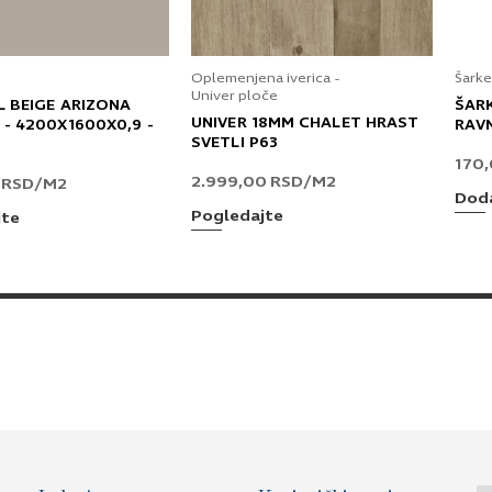
Oplemenjena iverica -
Šarke
Univer ploče
L BEIGE ARIZONA
ŠAR
UNIVER 18MM CHALET HRAST
 - 4200X1600X0,9 -
RAV
SVETLI P63
170
2.999,00
RSD
/M2
0
RSD
/M2
Doda
Pogledajte
jte