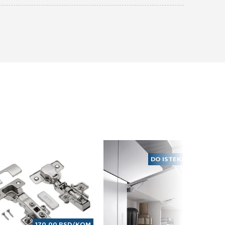
DO ISTEKA ZALIHA
170,00
RSD
/KOM