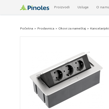
Proizvodi
Usluge
O nam
Početna
>
Prodavnica
>
Okovi za nameštaj
>
Kancelarijsk