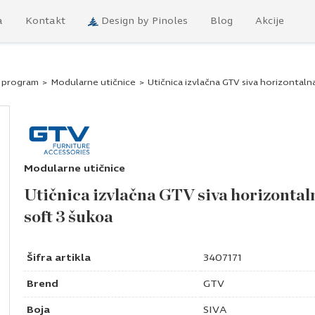
a
Kontakt
Design by Pinoles
Blog
Akcije
i program
>
Modularne utičnice
>
Utičnica izvlačna GTV siva horizontaln
Modularne utičnice
Utičnica izvlačna GTV siva horizontal
soft 3 šukoa
Šifra artikla
3407171
Brend
GTV
Boja
SIVA