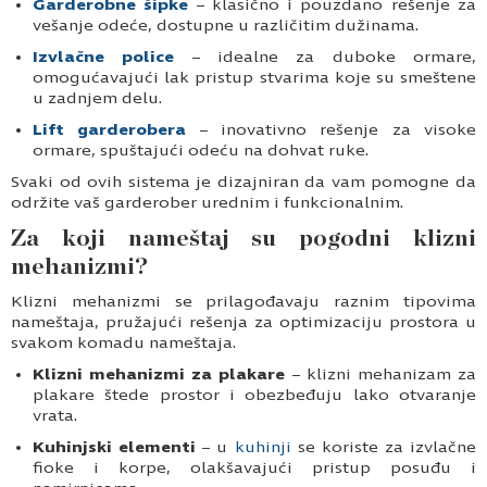
Garderobne šipke
– klasično i pouzdano rešenje za
vešanje odeće, dostupne u različitim dužinama.
Izvlačne police
– idealne za duboke ormare,
omogućavajući lak pristup stvarima koje su smeštene
u zadnjem delu.
Lift garderobera
– inovativno rešenje za visoke
ormare, spuštajući odeću na dohvat ruke.
Svaki od ovih sistema je dizajniran da vam pomogne da
održite vaš garderober urednim i funkcionalnim.
Za koji nameštaj su pogodni klizni
mehanizmi?
Klizni mehanizmi se prilagođavaju raznim tipovima
nameštaja, pružajući rešenja za optimizaciju prostora u
svakom komadu nameštaja.
Klizni mehanizmi za plakare
– klizni mehanizam za
plakare štede prostor i obezbeđuju lako otvaranje
vrata.
Kuhinjski elementi
– u
kuhinji
se koriste za izvlačne
fioke i korpe, olakšavajući pristup posuđu i