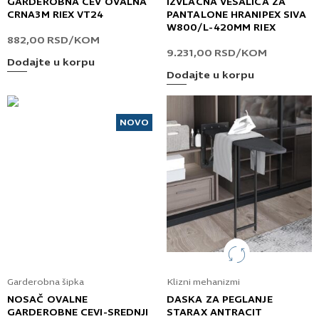
GARDEROBNA CEV OVALNA
IZVLAČNA VEŠALICA ZA
CRNA3M RIEX VT24
PANTALONE HRANIPEX SIVA
W800/L-420MM RIEX
882,00
RSD
/KOM
9.231,00
RSD
/KOM
Dodajte u korpu
Dodajte u korpu
NOVO
Garderobna šipka
Klizni mehanizmi
NOSAČ OVALNE
DASKA ZA PEGLANJE
GARDEROBNE CEVI-SREDNJI
STARAX ANTRACIT