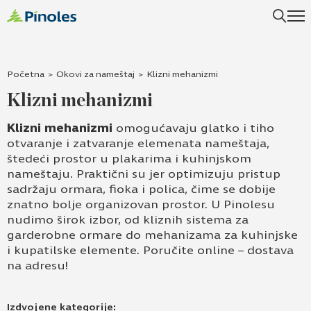
Početna
>
Okovi za nameštaj
>
Klizni mehanizmi
Klizni mehanizmi
Klizni mehanizmi
omogućavaju glatko i tiho
otvaranje i zatvaranje elemenata nameštaja,
štedeći prostor u plakarima i kuhinjskom
nameštaju. Praktični su jer optimizuju pristup
sadržaju ormara, fioka i polica, čime se dobije
znatno bolje organizovan prostor. U Pinolesu
nudimo širok izbor, od kliznih sistema za
garderobne ormare do mehanizama za kuhinjske
i kupatilske elemente. Poručite online – dostava
na adresu!
Izdvojene kategorije: