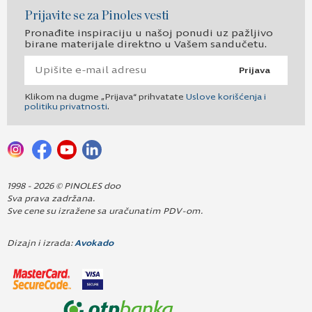
Prijavite se za Pinoles vesti
Pronađite inspiraciju u našoj ponudi uz pažljivo
birane materijale direktno u Vašem sandučetu.
Prijava
Klikom na dugme „Prijava“ prihvatate
Uslove korišćenja i
politiku privatnosti
.
1998 - 2026 © PINOLES doo
Sva prava zadržana.
Sve cene su izražene sa uračunatim PDV-om.
Dizajn i izrada:
Avokado