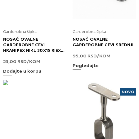
Garderobna šipka
Garderobna šipka
NOSAČ OVALNE
NOSAČ OVALNE
GARDEROBNE CEVI
GARDEROBNE CEVI SREDNJI
HRANIPEX NIKL 30X15 RIEX
95,00
RSD
/KOM
VT24/VT14
23,00
RSD
/KOM
Pogledajte
Dodajte u korpu
NOVO