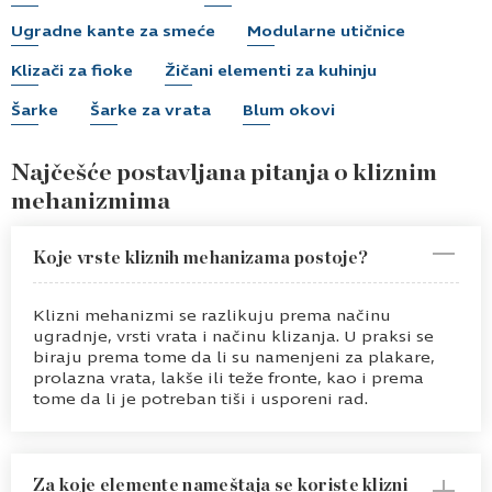
Ugradne kante za smeće
Modularne utičnice
Klizači za fioke
Žičani elementi za kuhinju
Šarke
Šarke za vrata
Blum okovi
Najčešće postavljana pitanja o kliznim
mehanizmima
Koje vrste kliznih mehanizama postoje?
Klizni mehanizmi se razlikuju prema načinu
ugradnje, vrsti vrata i načinu klizanja. U praksi se
biraju prema tome da li su namenjeni za plakare,
prolazna vrata, lakše ili teže fronte, kao i prema
tome da li je potreban tiši i usporeni rad.
Za koje elemente nameštaja se koriste klizni