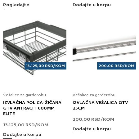
Pogledajte
Dodajte u korpu
13.125,00
RSD
/KOM
200,00
RSD
/KOM
Vešalice za garderobu
Vešalice za garderobu
IZVLAČNA POLICA-ŽIČANA
IZVLAČNA VEŠALICA GTV
GTV ANTRACIT 600MM
25CM
ELITE
200,00
RSD
/KOM
13.125,00
RSD
/KOM
Dodajte u korpu
Dodajte u korpu