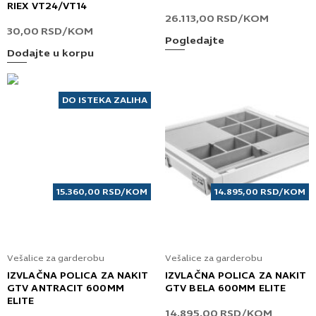
RIEX VT24/VT14
26.113,00
RSD
/KOM
30,00
RSD
/KOM
Pogledajte
Dodajte u korpu
DO ISTEKA ZALIHA
15.360,00
RSD
/KOM
14.895,00
RSD
/KOM
Vešalice za garderobu
Vešalice za garderobu
IZVLAČNA POLICA ZA NAKIT
IZVLAČNA POLICA ZA NAKIT
GTV ANTRACIT 600MM
GTV BELA 600MM ELITE
ELITE
14.895,00
RSD
/KOM