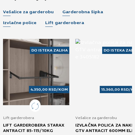
Vešalice za garderobu
Garderobna šipka
Izvlačne police
Lift garderobera
DO ISTEKA ZALIHA
DO ISTEKA ZAL
4.350,00
RSD
/KOM
15.360,00
RSD
/K
Lift garderobera
Vešalice za garderobu
LIFT GARDEROBERA STARAX
IZVLAČNA POLICA ZA NAKI
ANTRACIT 85-115/10KG
GTV ANTRACIT 600MM ELI