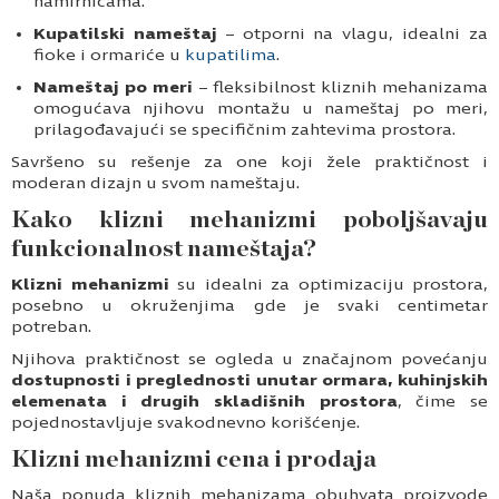
namirnicama.
Kupatilski nameštaj
– otporni na vlagu, idealni za
fioke i ormariće u
kupatilima
.
Nameštaj po meri
– fleksibilnost kliznih mehanizama
omogućava njihovu montažu u nameštaj po meri,
prilagođavajući se specifičnim zahtevima prostora.
Savršeno su rešenje za one koji žele praktičnost i
moderan dizajn u svom nameštaju.
Kako klizni mehanizmi poboljšavaju
funkcionalnost nameštaja?
Klizni mehanizmi
su idealni za optimizaciju prostora,
posebno u okruženjima gde je svaki centimetar
potreban.
Njihova praktičnost se ogleda u značajnom povećanju
dostupnosti i preglednosti unutar ormara, kuhinjskih
elemenata i drugih skladišnih prostora
, čime se
pojednostavljuje svakodnevno korišćenje.
Klizni mehanizmi cena i prodaja
Naša ponuda kliznih mehanizama obuhvata proizvode