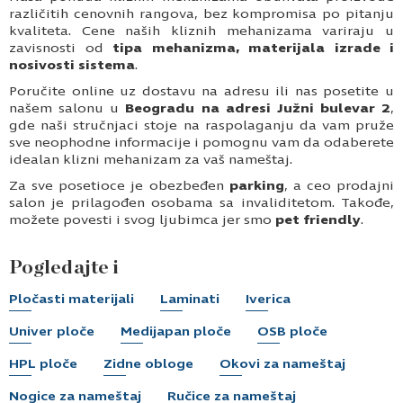
različitih cenovnih rangova, bez kompromisa po pitanju
kvaliteta. Cene naših kliznih mehanizama variraju u
zavisnosti od
tipa mehanizma, materijala izrade i
nosivosti sistema
.
Poručite online uz dostavu na adresu ili nas posetite u
našem salonu u
Beogradu na adresi Južni bulevar 2
,
gde naši stručnjaci stoje na raspolaganju da vam pruže
sve neophodne informacije i pomognu vam da odaberete
idealan klizni mehanizam za vaš nameštaj.
Za sve posetioce je obezbeđen
parking
, a ceo prodajni
salon je prilagođen osobama sa invaliditetom. Takođe,
možete povesti i svog ljubimca jer smo
pet friendly
.
Pogledajte i
Pločasti materijali
Laminati
Iverica
Univer ploče
Medijapan ploče
OSB ploče
HPL ploče
Zidne obloge
Okovi za nameštaj
Nogice za nameštaj
Ručice za nameštaj