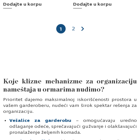
Dodajte u korpu
Dodajte u korpu
2
1
Koje klizne mehanizme za organizaciju
nameštaja u ormarima nudimo?
Prioritet dajemo maksimalnoj iskorišćenosti prostora u
vašem garderoberu, nudeći vam širok spektar rešenja za
organizaciju.
Vešalice za garderobu
– omogućavaju uredno
odlaganje odeće, sprečavajući gužvanje i olakšavajući
pronalaženje željenih komada.