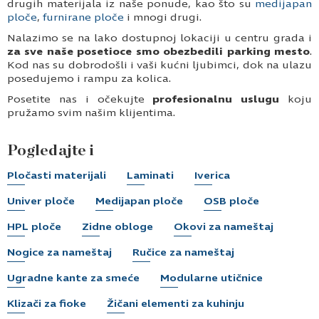
drugih materijala iz naše ponude, kao što su
medijapan
ploče
,
furnirane ploče
i mnogi drugi.
Nalazimo se na lako dostupnoj lokaciji u centru grada i
za sve naše posetioce smo obezbedili parking mesto
.
Kod nas su dobrodošli i vaši kućni ljubimci, dok na ulazu
posedujemo i rampu za kolica.
Posetite nas i očekujte
profesionalnu uslugu
koju
pružamo svim našim klijentima.
Pogledajte i
Pločasti materijali
Laminati
Iverica
Univer ploče
Medijapan ploče
OSB ploče
HPL ploče
Zidne obloge
Okovi za nameštaj
Nogice za nameštaj
Ručice za nameštaj
Ugradne kante za smeće
Modularne utičnice
Klizači za fioke
Žičani elementi za kuhinju