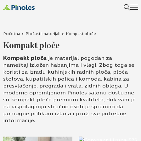
Uspešno ste dodali ovaj proizvod u vašu korpu.
Početna
>
Pločasti materijali
>
Kompakt ploče
Kompakt ploče
Kompakt ploča
je materijal pogodan za
nameštaj izložen habanjima i vlagi. Zbog toga se
koristi za izradu kuhinjskih radnih ploča, ploča
stolova, kupatilskih polica i komoda, kabina za
presvlačenje, pregrada i vrata, zidnih obloga. U
moderno opremljenom Pinoles salonu dostupne
su kompakt ploče premium kvaliteta, dok vam je
na raspolaganju stručno osoblje spremno da
pomogne prilikom izbora i pruži sve potrebne
informacije.