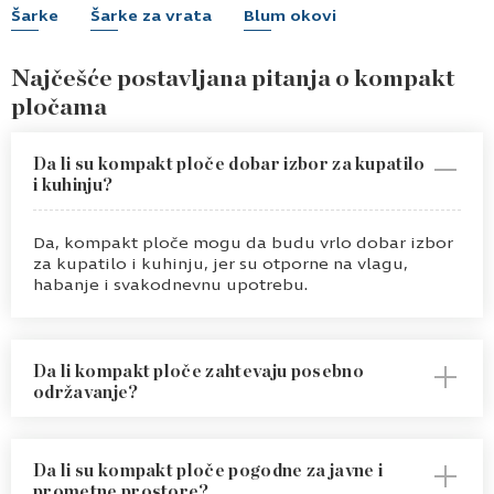
Šarke
Šarke za vrata
Blum okovi
Najčešće postavljana pitanja o kompakt
pločama
Da li su kompakt ploče dobar izbor za kupatilo
i kuhinju?
Da, kompakt ploče mogu da budu vrlo dobar izbor
za kupatilo i kuhinju, jer su otporne na vlagu,
habanje i svakodnevnu upotrebu.
Da li kompakt ploče zahtevaju posebno
održavanje?
Ne zahtevaju komplikovano održavanje, što ih čini
veoma praktičnim. Važno je redovno čišćenje i
Da li su kompakt ploče pogodne za javne i
održavanje površine u skladu sa namenom prostora
prometne prostore?