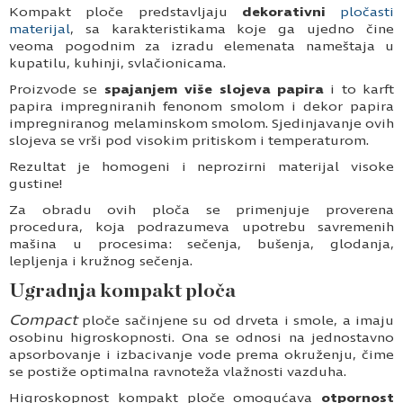
Kompakt ploče predstavljaju
dekorativni
pločasti
materijal
, sa karakteristikama koje ga ujedno čine
veoma pogodnim za izradu elemenata nameštaja u
kupatilu, kuhinji, svlačionicama.
Proizvode se
spajanjem više slojeva papira
i to karft
papira impregniranih fenonom smolom i dekor papira
impregniranog melaminskom smolom. Sjedinjavanje ovih
slojeva se vrši pod visokim pritiskom i temperaturom.
Rezultat je homogeni i neprozirni materijal visoke
gustine!
Za obradu ovih ploča se primenjuje proverena
procedura, koja podrazumeva upotrebu savremenih
mašina u procesima: sečenja, bušenja, glodanja,
lepljenja i kružnog sečenja.
Ugradnja kompakt ploča
Compact
ploče sačinjene su od drveta i smole, a imaju
osobinu higroskopnosti. Ona se odnosi na jednostavno
apsorbovanje i izbacivanje vode prema okruženju, čime
se postiže optimalna ravnoteža vlažnosti vazduha.
Higroskopnost kompakt ploče omogućava
otpornost