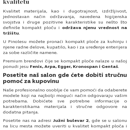
kvalitetu
Kvalitet materijala, kao i dugotrajnost, izdržljivost,
jednostavan način održavanja, navedena higijenska
svojstva i druge pozitivne karakteristike su nešto što
definiše kompakt ploču i
održava njenu vrednost na
tržištu
.
U Pinolesu možete pronaći kompakt ploče za kuhinju i
njene radne delove, kupatilo, kao i za uređenje enterijera
za sobe različite namene.
Premium brendovi čije se kompakt ploče nalaze u našoj
ponudi jesu
Fenix, Arpa,
Egger, Kronospan i Gentaš
.
Posetite naš salon gde ćete dobiti stručnu
pomoć za kupovinu
Naše profesionalno osoblje će vam pomoći da odaberete
modele koji na najbolji mogući način odgovaraju vašim
potrebama. Dobićete sve potrebne informacije o
karakteristikama materijala i stručne odgovore na
dodatna pitanja.
Posetite nas na adresi
Južni bulevar 2
, gde se u salonu
na licu mesta možete uveriti u kvalitet kompakt ploča i