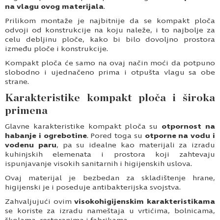
na vlagu ovog materijala
.
Prilikom montaže je najbitnije da se kompakt ploča
odvoji od konstrukcije na koju naleže, i to najbolje za
celu debljinu ploče, kako bi bilo dovoljno prostora
između ploče i konstrukcije.
Kompakt ploča će samo na ovaj način moći da potpuno
slobodno i ujednačeno prima i otpušta vlagu sa obe
strane.
Karakteristike kompakt ploča i široka
primena
Glavne karakteristike kompakt ploča su
otpornost na
habanje i ogrebotine
. Pored toga su
otporne na vodu i
vodenu paru
, pa su idealne kao materijali za izradu
kuhinjskih elemenata i prostora koji zahtevaju
ispunjavanje visokih sanitarnih i higijenskih uslova.
Ovaj materijal je bezbedan za skladištenje hrane,
higijenski je i poseduje antibakterijska svojstva.
Zahvaljujući ovim
visokohigijenskim karakteristikama
se koriste za izradu nameštaja u vrtićima, bolnicama,