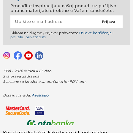
Pronađite inspiraciju u našoj ponudi uz pažljivo
birane materijale direktno u Vašem sandučetu.
Prijava
Klikom na dugme „Prijava“ prihvatate
Uslove korišćenja i
politiku privatnosti
.
1998 - 2026 © PINOLES doo
Sva prava zadržana.
Sve cene su izražene sa uračunatim PDV-om.
Dizajn i izrada:
Avokado
Koristimo kolačiće kako bi pružili optimalno