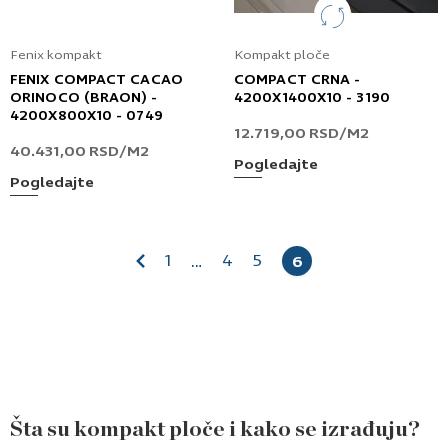
Fenix kompakt
Kompakt ploče
FENIX COMPACT CACAO
COMPACT CRNA -
ORINOCO (BRAON) -
4200X1400X10 - 3190
4200X800X10 - 0749
12.719,00
RSD
/M2
40.431,00
RSD
/M2
Pogledajte
Pogledajte
1
4
5
…
6
Šta su kompakt ploče i kako se izrađuju?