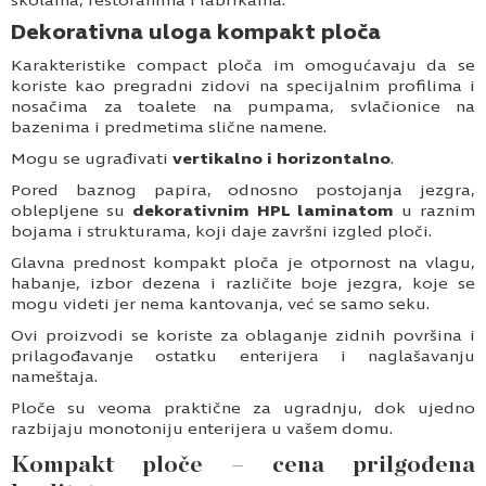
školama, restoranima i fabrikama.
Dekorativna uloga kompakt ploča
Karakteristike compact ploča im omogućavaju da se
koriste kao pregradni zidovi na specijalnim profilima i
nosačima za toalete na pumpama, svlačionice na
bazenima i predmetima slične namene.
Mogu se ugrađivati
vertikalno i horizontalno
.
Pored baznog papira, odnosno postojanja jezgra,
oblepljene su
dekorativnim HPL laminatom
u raznim
bojama i strukturama, koji daje završni izgled ploči.
Glavna prednost kompakt ploča je otpornost na vlagu,
habanje, izbor dezena i različite boje jezgra, koje se
mogu videti jer nema kantovanja, već se samo seku.
Ovi proizvodi se koriste za oblaganje zidnih površina i
prilagođavanje ostatku enterijera i naglašavanju
nameštaja.
Ploče su veoma praktične za ugradnju, dok ujedno
razbijaju monotoniju enterijera u vašem domu.
Kompakt ploče – cena prilgođena