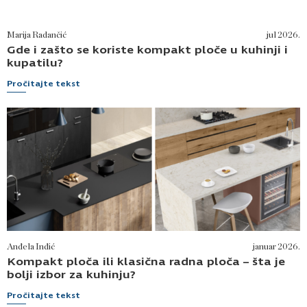
Marija Radančić
jul 2026.
Gde i zašto se koriste kompakt ploče u kuhinji i
kupatilu?
Pročitajte tekst
Anđela Inđić
januar 2026.
Kompakt ploča ili klasična radna ploča – šta je
bolji izbor za kuhinju?
Pročitajte tekst