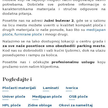
potrebama. Dobićete sve potrebne informacije o
karakteristikama materijala i stručne odgovore na
dodatna pitanja.
Posetite nas na adresi
Južni bulevar 2
, gde se u salonu
na licu mesta možete uveriti u kvalitet kompakt ploča i
drugih materijala iz naše ponude, kao što su
medijapan
ploče
,
furnirane ploče
i mnogi drugi.
Nalazimo se na lako dostupnoj lokaciji u centru grada i
za sve naše posetioce smo obezbedili parking mesto
.
Kod nas su dobrodošli i vaši kućni ljubimci, dok na ulazu
posedujemo i rampu za kolica.
Posetite nas i očekujte
profesionalnu uslugu
koju
pružamo svim našim klijentima.
Pogledajte i
Pločasti materijali
Laminati
Iverica
Univer ploče
Medijapan ploče
OSB ploče
HPL ploče
Zidne obloge
Okovi za nameštaj