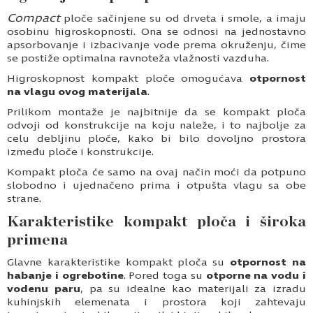
Compact
ploče sačinjene su od drveta i smole, a imaju
osobinu higroskopnosti. Ona se odnosi na jednostavno
apsorbovanje i izbacivanje vode prema okruženju, čime
se postiže optimalna ravnoteža vlažnosti vazduha.
Higroskopnost kompakt ploče omogućava
otpornost
na vlagu ovog materijala
.
Prilikom montaže je najbitnije da se kompakt ploča
odvoji od konstrukcije na koju naleže, i to najbolje za
celu debljinu ploče, kako bi bilo dovoljno prostora
između ploče i konstrukcije.
Kompakt ploča će samo na ovaj način moći da potpuno
slobodno i ujednačeno prima i otpušta vlagu sa obe
strane.
Karakteristike kompakt ploča i široka
primena
Glavne karakteristike kompakt ploča su
otpornost na
habanje i ogrebotine
. Pored toga su
otporne na vodu i
vodenu paru
, pa su idealne kao materijali za izradu
kuhinjskih elemenata i prostora koji zahtevaju