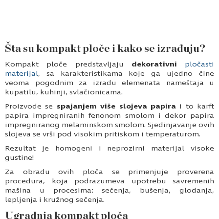
Šta su kompakt ploče i kako se izrađuju?
Kompakt ploče predstavljaju
dekorativni
pločasti
materijal
, sa karakteristikama koje ga ujedno čine
veoma pogodnim za izradu elemenata nameštaja u
kupatilu, kuhinji, svlačionicama.
Proizvode se
spajanjem više slojeva papira
i to karft
papira impregniranih fenonom smolom i dekor papira
impregniranog melaminskom smolom. Sjedinjavanje ovih
slojeva se vrši pod visokim pritiskom i temperaturom.
Rezultat je homogeni i neprozirni materijal visoke
gustine!
Za obradu ovih ploča se primenjuje proverena
procedura, koja podrazumeva upotrebu savremenih
mašina u procesima: sečenja, bušenja, glodanja,
lepljenja i kružnog sečenja.
Ugradnja kompakt ploča