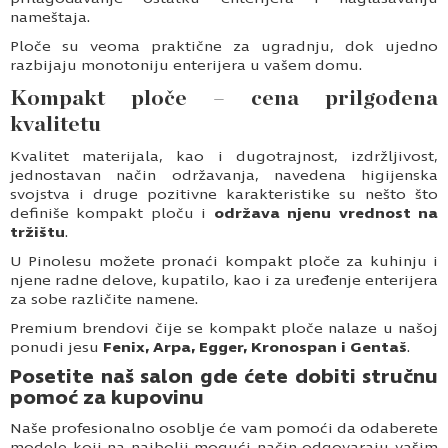
nameštaja.
Ploče su veoma praktične za ugradnju, dok ujedno
razbijaju monotoniju enterijera u vašem domu.
Kompakt ploče – cena prilgođena
kvalitetu
Kvalitet materijala, kao i dugotrajnost, izdržljivost,
jednostavan način održavanja, navedena higijenska
svojstva i druge pozitivne karakteristike su nešto što
definiše kompakt ploču i
održava njenu vrednost na
tržištu
.
U Pinolesu možete pronaći kompakt ploče za kuhinju i
njene radne delove, kupatilo, kao i za uređenje enterijera
za sobe različite namene.
Premium brendovi čije se kompakt ploče nalaze u našoj
ponudi jesu
Fenix, Arpa,
Egger, Kronospan i Gentaš
.
Posetite naš salon gde ćete dobiti stručnu
pomoć za kupovinu
Naše profesionalno osoblje će vam pomoći da odaberete
modele koji na najbolji mogući način odgovaraju vašim