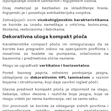
ispunjavanje visokih sanitarnih i higijenskih uslova.
Ovaj materijal je bezbedan za skladištenje hrane,
higijenski je i poseduje antibakterijska svojstva.
Zahvaljujući ovim
visokohigijenskim karakteristikama
se koriste za izradu nameštaja u vrtićima, bolnicama,
školama, restoranima i fabrikama.
Dekorativna uloga kompakt ploča
Karakteristike compact ploča im omogućavaju da se
koriste kao pregradni zidovi na specijalnim profilima i
nosačima za toalete na pumpama, svlačionice na
bazenima i predmetima slične namene.
Mogu se ugrađivati
vertikalno i horizontalno
.
Pored baznog papira, odnosno postojanja jezgra,
oblepljene su
dekorativnim HPL laminatom
u raznim
bojama i strukturama, koji daje završni izgled ploči.
Glavna prednost kompakt ploča je otpornost na vlagu,
habanje, izbor dezena i različite boje jezgra, koje se
mogu videti jer nema kantovanja, već se samo seku.
Ovi proizvodi se koriste za oblaganje zidnih površina i
prilagođavanje ostatku enterijera i naglašavanju