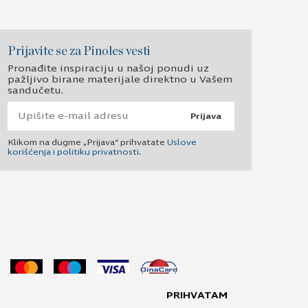
Prijavite se za Pinoles vesti
Pronađite inspiraciju u našoj ponudi uz
pažljivo birane materijale direktno u Vašem
sandučetu.
Prijava
Klikom na dugme „Prijava“ prihvatate
Uslove
korišćenja i politiku privatnosti
.
PRIHVATAM