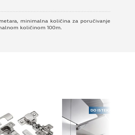
em elektronske pošte.
metara, minimalna količina za poručivanje
nimalnom količinom 100m.
DO ISTEKA ZALIHA