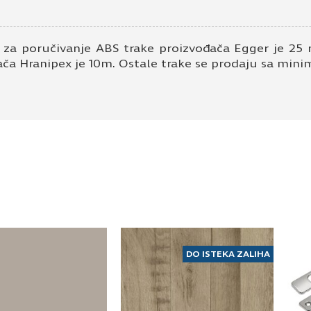
Prijavljujem se za vesti i obaveštenja put
 za poručivanje ABS trake proizvođača Egger je 25 
Pošaljite UPIT
ača Hranipex je 10m. Ostale trake se prodaju sa mi
DO ISTEKA ZALIHA