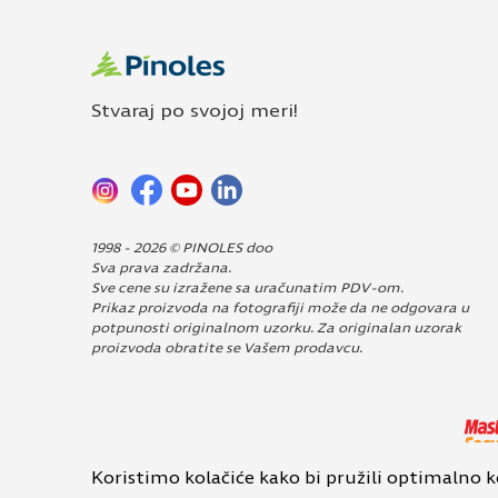
Stvaraj po svojoj meri!
1998 - 2026 © PINOLES doo
Sva prava zadržana.
Sve cene su izražene sa uračunatim PDV-om.
Prikaz proizvoda na fotografiji može da ne odgovara u
potpunosti originalnom uzorku. Za originalan uzorak
proizvoda obratite se Vašem prodavcu.
Dizajn i izrada:
Avokado
Koristimo kolačiće kako bi pružili optimalno 