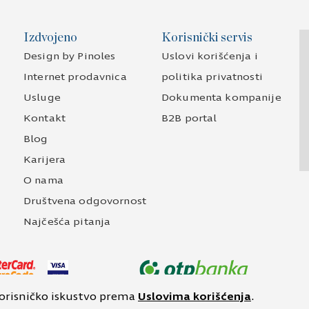
Izdvojeno
Korisnički servis
Design by Pinoles
Uslovi korišćenja i
Internet prodavnica
politika privatnosti
Usluge
Dokumenta kompanije
Kontakt
B2B portal
Blog
Karijera
O nama
Društvena odgovornost
Najčešća pitanja
korisničko iskustvo prema
Uslovima korišćenja
.