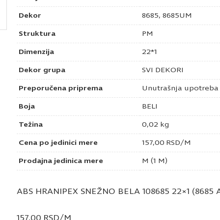
Dekor
8685, 8685UM
Struktura
PM
Dimenzija
22*1
Dekor grupa
SVI DEKORI
Preporučena priprema
Unutrašnja upotreba
Boja
BELI
Težina
0,02 kg
Cena po jedinici mere
157,00
RSD
/M
Prodajna jedinica mere
M (1 M)
ABS HRANIPEX SNEŽNO BELA 108685 22×1 (8685 
157,00
RSD
/M