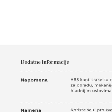
Dodatne informacije
Napomena
ABS kant trake su 
za obradu, mekanija
hladnijim uslovima
Namena
Koriste se u proizv