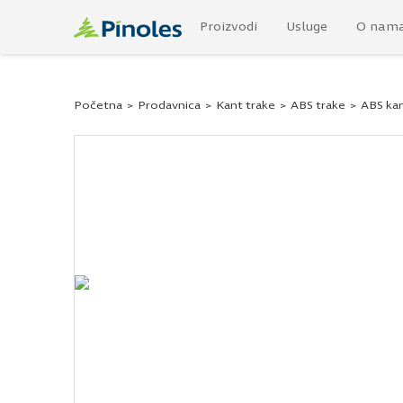
Proizvodi
Usluge
O nam
Početna
>
Prodavnica
>
Kant trake
>
ABS trake
>
ABS kan