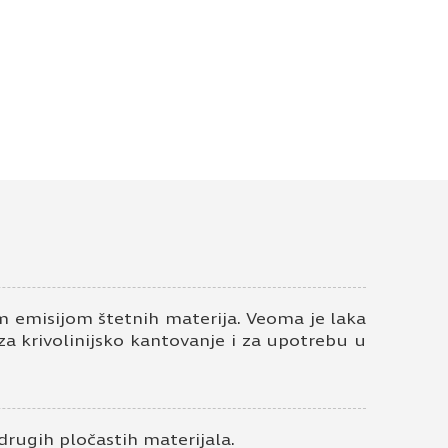
 mat 108685 22×1
ontakt telefon
 emisijom štetnih materija. Veoma je laka
 za krivolinijsko kantovanje i za upotrebu u
drugih pločastih materijala.
ivatnosti
*