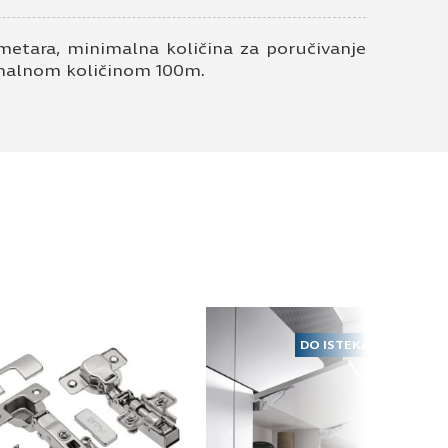
metara, minimalna količina za poručivanje
nimalnom količinom 100m.
DO ISTEKA ZALIHA