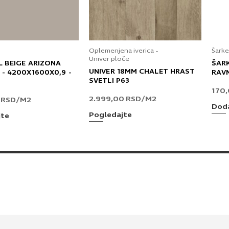
Oplemenjena iverica -
Šarke
Univer ploče
L BEIGE ARIZONA
ŠAR
UNIVER 18MM CHALET HRAST
 - 4200X1600X0,9 -
RAV
SVETLI P63
170
2.999,00
RSD
/M2
0
RSD
/M2
Doda
Pogledajte
jte