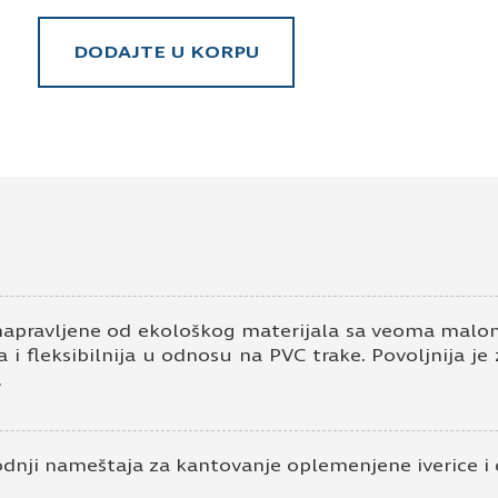
DODAJTE U KORPU
napravljene od ekološkog materijala sa veoma malom
 i fleksibilnija u odnosu na PVC trake. Povoljnija je
.
odnji nameštaja za kantovanje oplemenjene iverice i 