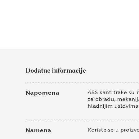
Dodatne informacije
Napomena
ABS kant trake su 
za obradu, mekanija
hladnijim uslovima
Namena
Koriste se u proizv