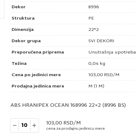
Dekor
8996
Struktura
PE
Dimenzija
22*2
Dekor grupa
SVI DEKORI
Preporučena priprema
Unutrašnja upotreba
Težina
0,04 kg
Cena po jedinici mere
103,00
RSD
/M
Prodajna jedinica mere
M (1 M)
ABS HRANIPEX OCEAN 168996 22×2 (8996 BS)
Količina
103,00
RSD
/M
cena za prodajnu jedinicu mere