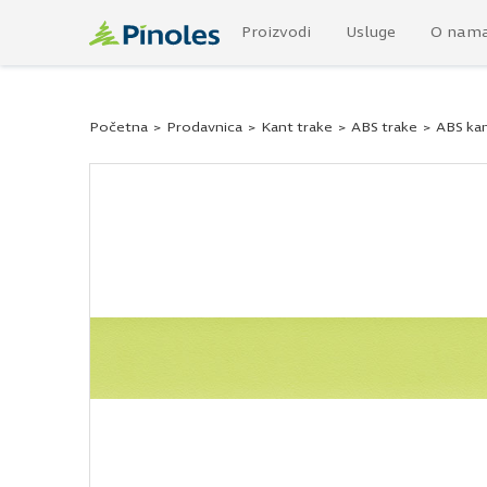
Proizvodi
Usluge
O nam
Početna
>
Prodavnica
>
Kant trake
>
ABS trake
>
ABS kan