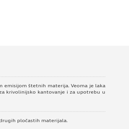
 emisijom štetnih materija. Veoma je laka
 za krivolinijsko kantovanje i za upotrebu u
drugih pločastih materijala.