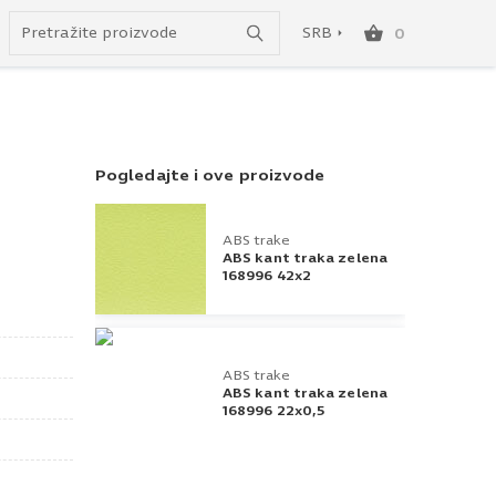
Uspešno ste dodali ovaj proizvod u vašu korpu.
do besplatne dostave!
SRB
0
SRB
ENG
Pogledajte i ove proizvode
ABS trake
ABS kant traka zelena
168996 42x2
ABS trake
ABS kant traka zelena
168996 22x0,5