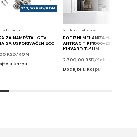
170,00
RSD
/KOM
 za kuhinju
Podizni mehanizmi
KA ZA NAMEŠTAJ GTV
PODIZNI MEHANIZAM GRASS
NA SA USPORIVAČEM ECO
ANTRACIT PF1000-2250 T
KINVARO T-SLIM
,00
RSD
/KOM
2.700,00
RSD
/Set
jte u korpu
Dodajte u korpu