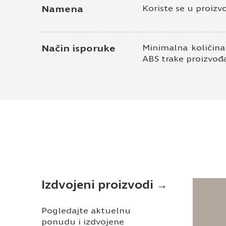
Namena
Koriste se u proizv
Način isporuke
Minimalna količina
ABS trake proizvođ
Izdvojeni proizvodi →
Pogledajte aktuelnu
ponudu i izdvojene