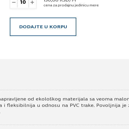
cena za prodajnu jedinicu mere
DODAJTE U KORPU
napravljene od ekološkog materijala sa veoma malom
 i fleksibilnija u odnosu na PVC trake. Povoljnija je
.