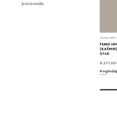
proizvode.
Fenix HPL
FENIX HP
(KAŠMIR)
0748
8.271,0
Pogleda