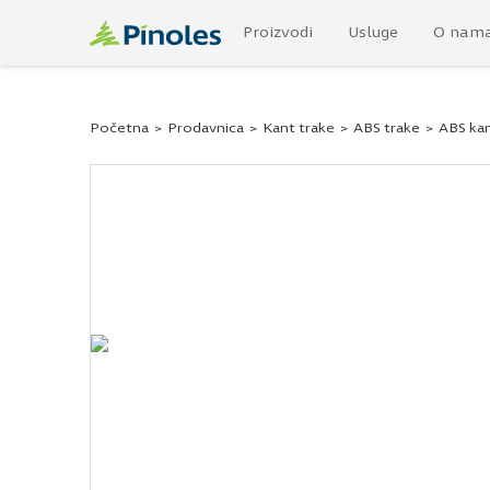
Proizvodi
Usluge
O nam
Početna
>
Prodavnica
>
Kant trake
>
ABS trake
>
ABS kan