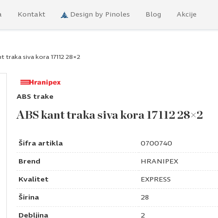
a
Kontakt
Design by Pinoles
Blog
Akcije
t traka siva kora 17112 28×2
ABS trake
ABS kant traka siva kora 17112 28×2
Šifra artikla
0700740
Brend
HRANIPEX
Kvalitet
EXPRESS
Širina
28
Debljina
2