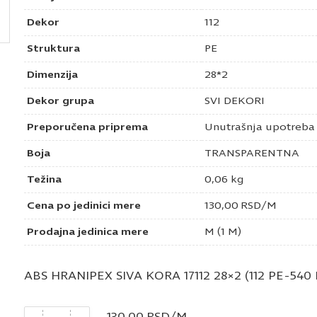
Dekor
112
Struktura
PE
Dimenzija
28*2
Dekor grupa
SVI DEKORI
Preporučena priprema
Unutrašnja upotreba
Boja
TRANSPARENTNA
Težina
0,06 kg
Cena po jedinici mere
130,00
RSD
/M
Prodajna jedinica mere
M (1 M)
ABS HRANIPEX SIVA KORA 17112 28×2 (112 PE-540 
Količina
130,00
RSD
/M