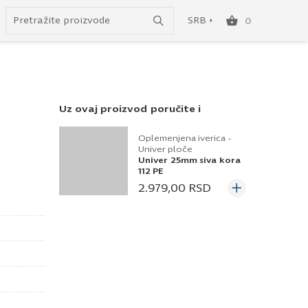
Uspešno ste dodali ovaj proizvod u vašu korpu.
do besplatne dostave!
SRB
0
SRB
ENG
Uz ovaj proizvod poručite i
Oplemenjena iverica -
Univer ploče
Univer 25mm siva kora
112 PE
2.979,00
RSD