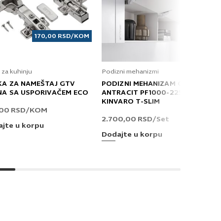
170,00
RSD
/KOM
 za kuhinju
Podizni mehanizmi
KA ZA NAMEŠTAJ GTV
PODIZNI MEHANIZAM GRASS
NA SA USPORIVAČEM ECO
ANTRACIT PF1000-2250 T
KINVARO T-SLIM
,00
RSD
/KOM
2.700,00
RSD
/Set
jte u korpu
Dodajte u korpu