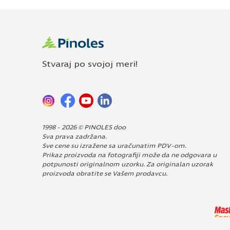
Stvaraj po svojoj meri!
1998 - 2026 © PINOLES doo
Sva prava zadržana.
Sve cene su izražene sa uračunatim PDV-om.
Prikaz proizvoda na fotografiji može da ne odgovara u
potpunosti originalnom uzorku. Za originalan uzorak
proizvoda obratite se Vašem prodavcu.
Dizajn i izrada:
Avokado