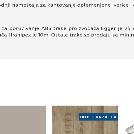
odnji nameštaja za kantovanje oplemenjene iverice i 
 za poručivanje ABS trake proizvođača Egger je 25 
ača Hranipex je 10m. Ostale trake se prodaju sa mi
DO ISTEKA ZALIHA