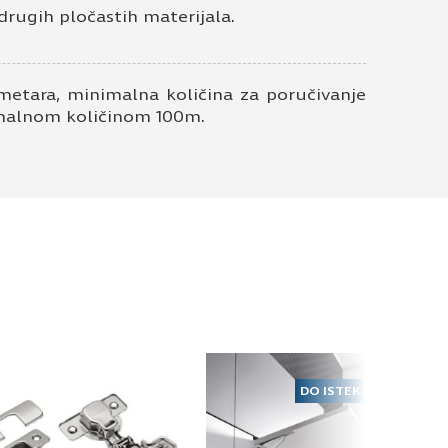
drugih pločastih materijala.
metara, minimalna količina za poručivanje
nimalnom količinom 100m.
DO ISTEKA ZALIHA