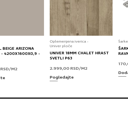
Oplemenjena iverica -
Šarke
Univer ploče
L BEIGE ARIZONA
ŠAR
UNIVER 18MM CHALET HRAST
 - 4200X1600X0,9 -
RAV
SVETLI P63
170
2.999,00
RSD
/M2
0
RSD
/M2
Doda
Pogledajte
jte