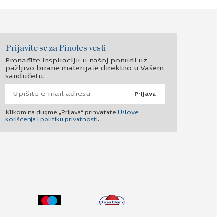
Prijavite se za Pinoles vesti
Pronađite inspiraciju u našoj ponudi uz
pažljivo birane materijale direktno u Vašem
sandučetu.
Prijava
Klikom na dugme „Prijava“ prihvatate
Uslove
korišćenja i politiku privatnosti
.