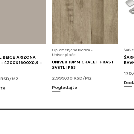
Oplemenjena iverica -
Šarke
Univer ploče
L BEIGE ARIZONA
ŠAR
UNIVER 18MM CHALET HRAST
 - 4200X1600X0,9 -
RAV
SVETLI P63
170
2.999,00
RSD
/M2
0
RSD
/M2
Doda
Pogledajte
jte