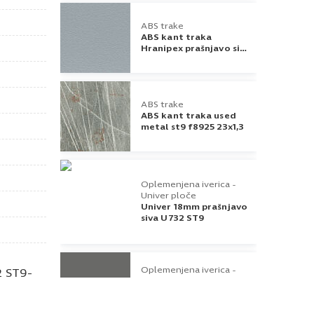
ABS trake
ABS kant traka
Hranipex prašnjavo siva
17732 22x1
ABS trake
ABS kant traka used
metal st9 f8925 23x1,3
Oplemenjena iverica -
Univer ploče
Univer 18mm prašnjavo
siva U732 ST9
Oplemenjena iverica -
 ST9-
Univer ploče
Univer 18mm sivi
škriljac 171 PE