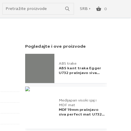
Uspešno ste dodali ovaj proizvod u vašu korpu.
do besplatne dostave!
SRB
0
SRB
ENG
Pogledajte i ove proizvode
ABS trake
ABS kant traka Egger
U732 prašnjavo siva
23x1
Medijapan visoki sjaj i
MDF mat
MDF 19mm prašnjavo
siva perfect mat U732
PM