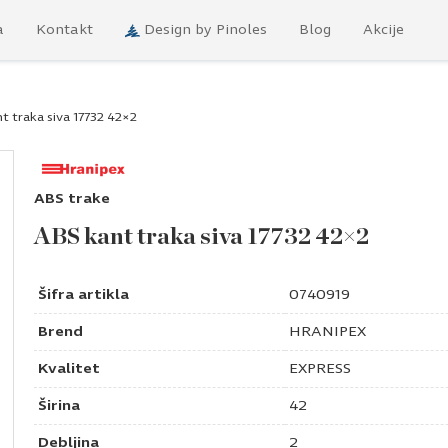
a
Kontakt
Design by Pinoles
Blog
Akcije
t traka siva 17732 42×2
ABS trake
ABS kant traka siva 17732 42×2
Šifra artikla
0740919
Brend
HRANIPEX
Kvalitet
EXPRESS
Širina
42
Debljina
2