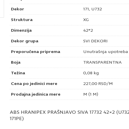
Dekor
171, U732
Struktura
XG
Dimenzija
42*2
Dekor grupa
SVI DEKORI
Preporučena priprema
Unutrašnja upotreba
Boja
TRANSPARENTNA
Težina
0,08 kg
Cena po jedinici mere
227,00
RSD
/M
Prodajna jedinica mere
M (1 M)
ABS HRANIPEX PRAŠNJAVO SIVA 17732 42×2 (U732
171PE)