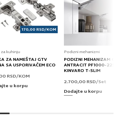
170,00
RSD
/KOM
 za kuhinju
Podizni mehanizmi
KA ZA NAMEŠTAJ GTV
PODIZNI MEHANIZAM GRASS
NA SA USPORIVAČEM ECO
ANTRACIT PF1000-2250 T
KINVARO T-SLIM
,00
RSD
/KOM
2.700,00
RSD
/Set
jte u korpu
Dodajte u korpu