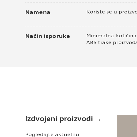
Namena
Koriste se u proizv
Način isporuke
Minimalna količina
ABS trake proizvođ
Izdvojeni proizvodi →
Pogledajte aktuelnu