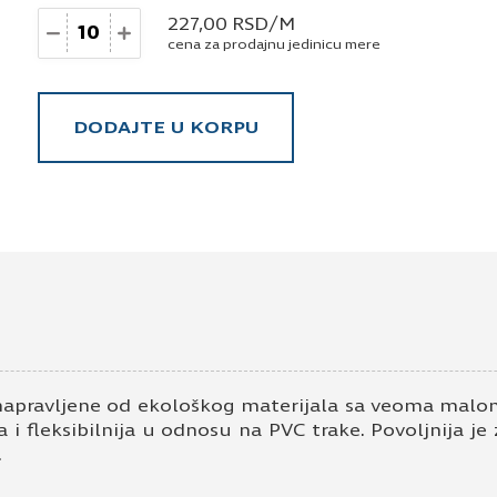
Količina
227,00
RSD
/M
cena za prodajnu jedinicu mere
DODAJTE U KORPU
napravljene od ekološkog materijala sa veoma malom
 i fleksibilnija u odnosu na PVC trake. Povoljnija je
.