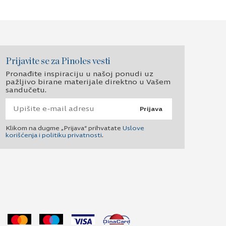
Prijavite se za Pinoles vesti
Pronađite inspiraciju u našoj ponudi uz
pažljivo birane materijale direktno u Vašem
sandučetu.
Prijava
Klikom na dugme „Prijava“ prihvatate
Uslove
korišćenja i politiku privatnosti
.