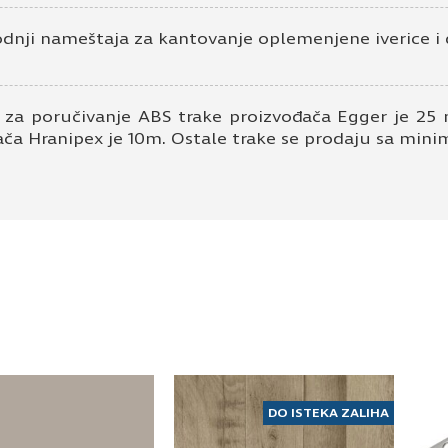
odnji nameštaja za kantovanje oplemenjene iverice i 
 za poručivanje ABS trake proizvođača Egger je 25 
ača Hranipex je 10m. Ostale trake se prodaju sa mi
DO ISTEKA ZALIHA