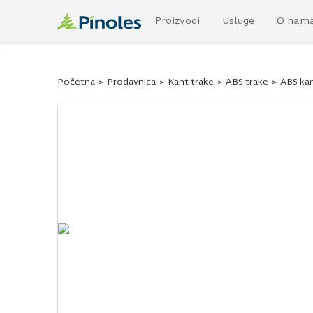
Proizvodi
Usluge
O nam
Početna
>
Prodavnica
>
Kant trake
>
ABS trake
>
ABS kan