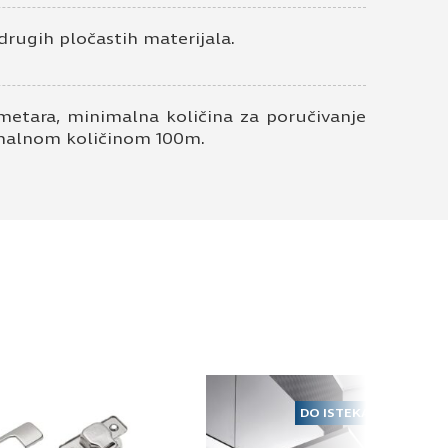
drugih pločastih materijala.
metara, minimalna količina za poručivanje
nimalnom količinom 100m.
DO ISTEKA ZALIHA