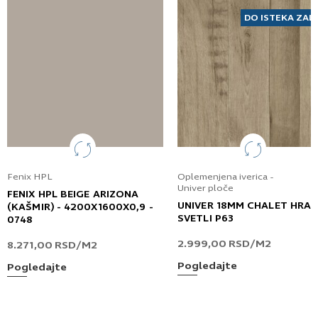
DO ISTEKA ZAL
Fenix HPL
Oplemenjena iverica -
Univer ploče
FENIX HPL BEIGE ARIZONA
UNIVER 18MM CHALET HRA
(KAŠMIR) - 4200X1600X0,9 -
SVETLI P63
0748
2.999,00
RSD
/M2
8.271,00
RSD
/M2
Pogledajte
Pogledajte