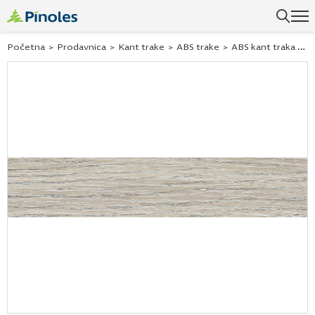
Uspešno ste dodali ovaj proizvod u vašu korpu.
Početna
>
Prodavnica
>
Kant trake
>
ABS trake
>
ABS kant traka hrast 24005 22×2