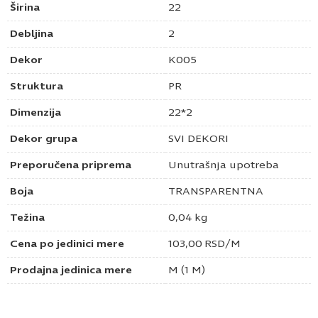
Širina
22
Debljina
2
Dekor
K005
Struktura
PR
Dimenzija
22*2
Dekor grupa
SVI DEKORI
Preporučena priprema
Unutrašnja upotreba
Boja
TRANSPARENTNA
Težina
0,04 kg
Cena po jedinici mere
103,00
RSD
/M
Prodajna jedinica mere
M (1 M)