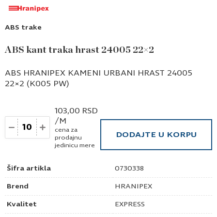
ABS trake
ABS kant traka hrast 24005 22×2
ABS HRANIPEX KAMENI URBANI HRAST 24005
22×2 (K005 PW)
103,00
RSD
/M
Količina
cena za
DODAJTE U KORPU
prodajnu
jedinicu mere
Šifra artikla
0730338
Brend
HRANIPEX
Kvalitet
EXPRESS