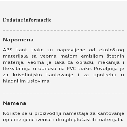
Dodatne informacije
Napomena
ABS kant trake su napravljene od ekološkog
materijala sa veoma malom emisijom štetnih
materija. Veoma je laka za obradu, mekanija i
fleksibilnija u odnosu na PVC trake. Povoljnija je
za krivolinijsko kantovanje i za upotrebu u
hladnijim uslovima.
Namena
Koriste se u proizvodnji nameštaja za kantovanje
oplemenjene iverice i drugih pločastih materijala.