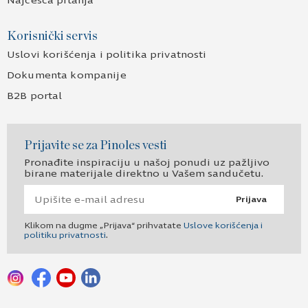
Najčešća pitanja
Korisnički servis
Uslovi korišćenja i politika privatnosti
Dokumenta kompanije
B2B portal
Prijavite se za Pinoles vesti
Pronađite inspiraciju u našoj ponudi uz pažljivo
birane materijale direktno u Vašem sandučetu.
Prijava
Klikom na dugme „Prijava“ prihvatate
Uslove korišćenja i
politiku privatnosti
.