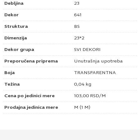
Debljina
23
Dekor
641
Struktura
BS
Dimenzija
23*2
Dekor grupa
SVI DEKORI
Preporučena priprema
Unutrašnja upotreba
Boja
TRANSPARENTNA
Težina
0,04 kg
Cena po jedinici mere
103,00
RSD
/M
Prodajna jedinica mere
M (1 M)