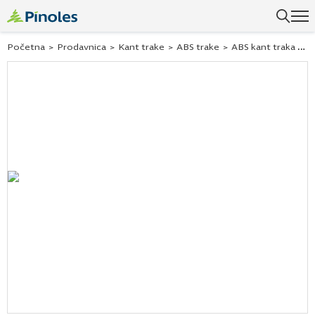
Uspešno ste dodali ovaj proizvod u vašu korpu.
Početna
>
Prodavnica
>
Kant trake
>
ABS trake
>
ABS kant traka virginia kesten 241021 23×2