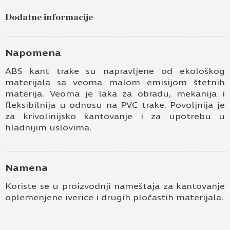
Dodatne informacije
Napomena
ABS kant trake su napravljene od ekološkog
materijala sa veoma malom emisijom štetnih
materija. Veoma je laka za obradu, mekanija i
fleksibilnija u odnosu na PVC trake. Povoljnija je
za krivolinijsko kantovanje i za upotrebu u
hladnijim uslovima.
Namena
Koriste se u proizvodnji nameštaja za kantovanje
oplemenjene iverice i drugih pločastih materijala.