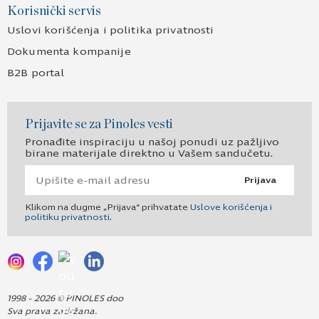
Korisnički servis
Uslovi korišćenja i politika privatnosti
Dokumenta kompanije
B2B portal
Prijavite se za Pinoles vesti
Pronađite inspiraciju u našoj ponudi uz pažljivo
birane materijale direktno u Vašem sandučetu.
Prijava
Klikom na dugme „Prijava“ prihvatate
Uslove korišćenja i
politiku privatnosti
.
1998 - 2026 © PINOLES doo
Sva prava zadržana.