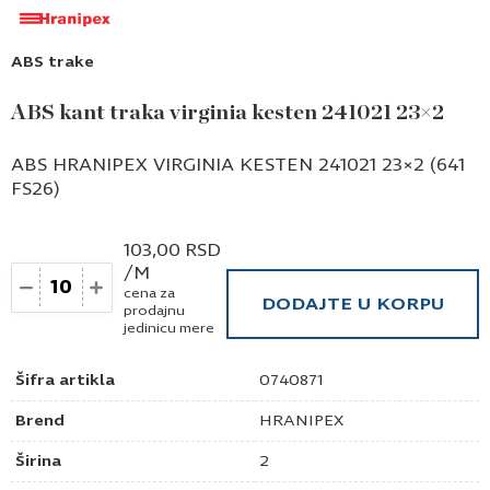
ABS trake
ABS kant traka virginia kesten 241021 23×2
ABS HRANIPEX VIRGINIA KESTEN 241021 23×2 (641
FS26)
103,00
RSD
/M
Količina
cena za
DODAJTE U KORPU
prodajnu
jedinicu mere
Šifra artikla
0740871
Brend
HRANIPEX
Širina
2