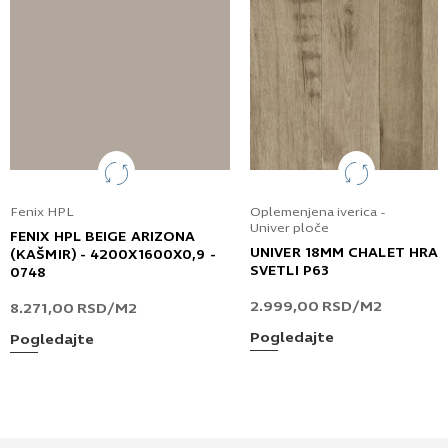
Fenix HPL
Oplemenjena iverica -
Univer ploče
FENIX HPL BEIGE ARIZONA
UNIVER 18MM CHALET HRA
(KAŠMIR) - 4200X1600X0,9 -
SVETLI P63
0748
2.999,00
RSD
/M2
8.271,00
RSD
/M2
Pogledajte
Pogledajte