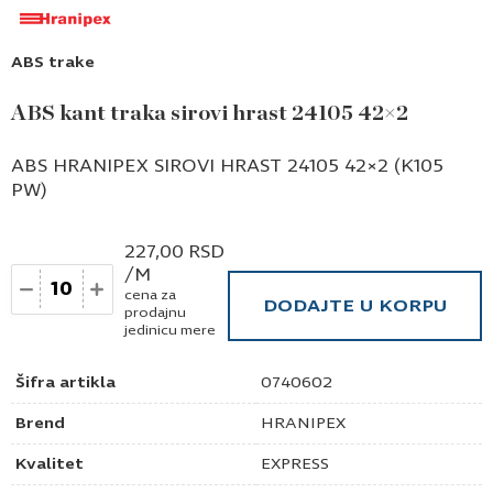
ABS trake
ABS kant traka sirovi hrast 24105 42×2
ABS HRANIPEX SIROVI HRAST 24105 42×2 (K105
PW)
227,00
RSD
/M
Količina
cena za
DODAJTE U KORPU
prodajnu
jedinicu mere
Šifra artikla
0740602
Brend
HRANIPEX
Kvalitet
EXPRESS