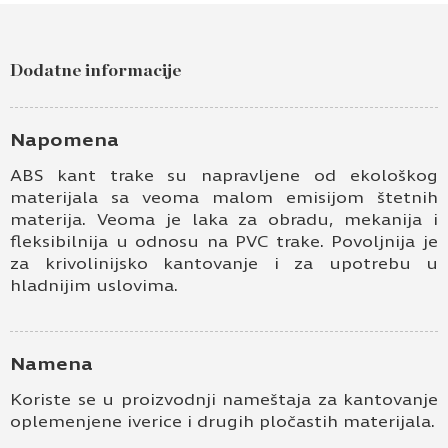
Dodatne informacije
Napomena
ABS kant trake su napravljene od ekološkog
materijala sa veoma malom emisijom štetnih
materija. Veoma je laka za obradu, mekanija i
fleksibilnija u odnosu na PVC trake. Povoljnija je
za krivolinijsko kantovanje i za upotrebu u
hladnijim uslovima.
Namena
Koriste se u proizvodnji nameštaja za kantovanje
oplemenjene iverice i drugih pločastih materijala.