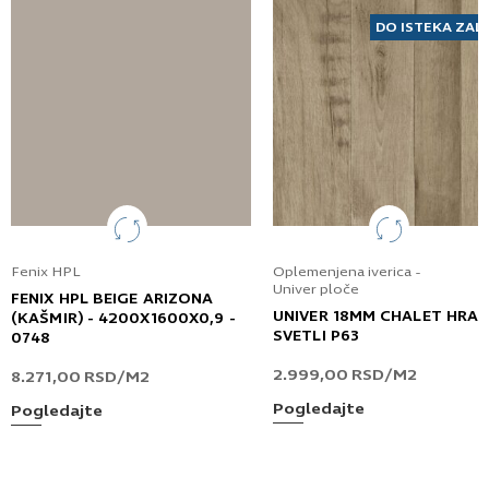
DO ISTEKA ZAL
Fenix HPL
Oplemenjena iverica -
Univer ploče
FENIX HPL BEIGE ARIZONA
UNIVER 18MM CHALET HRA
(KAŠMIR) - 4200X1600X0,9 -
SVETLI P63
0748
2.999,00
RSD
/M2
8.271,00
RSD
/M2
Pogledajte
Pogledajte