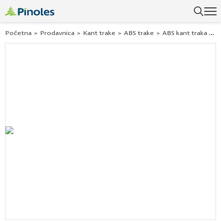
Početna
>
Prodavnica
>
Kant trake
>
ABS trake
>
ABS kant traka sirovi hrast 24105 42×2