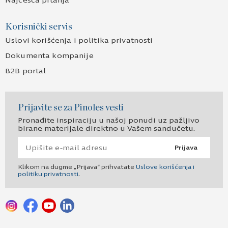
Najčešća pitanja
Korisnički servis
Uslovi korišćenja i politika privatnosti
Dokumenta kompanije
B2B portal
Prijavite se za Pinoles vesti
Pronađite inspiraciju u našoj ponudi uz pažljivo
birane materijale direktno u Vašem sandučetu.
Prijava
Klikom na dugme „Prijava“ prihvatate
Uslove korišćenja i
politiku privatnosti
.