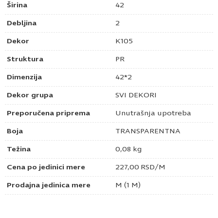
Širina
42
Debljina
2
Dekor
K105
Struktura
PR
Dimenzija
42*2
Dekor grupa
SVI DEKORI
Preporučena priprema
Unutrašnja upotreba
Boja
TRANSPARENTNA
Težina
0,08 kg
Cena po jedinici mere
227,00
RSD
/M
Prodajna jedinica mere
M (1 M)