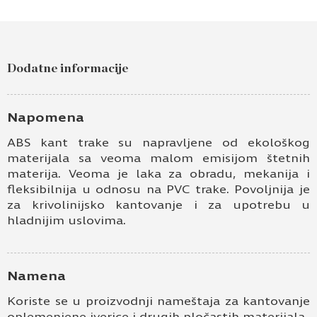
Dodatne informacije
Napomena
ABS kant trake su napravljene od ekološkog
materijala sa veoma malom emisijom štetnih
materija. Veoma je laka za obradu, mekanija i
fleksibilnija u odnosu na PVC trake. Povoljnija je
za krivolinijsko kantovanje i za upotrebu u
hladnijim uslovima.
Namena
Koriste se u proizvodnji nameštaja za kantovanje
oplemenjene iverice i drugih pločastih materijala.