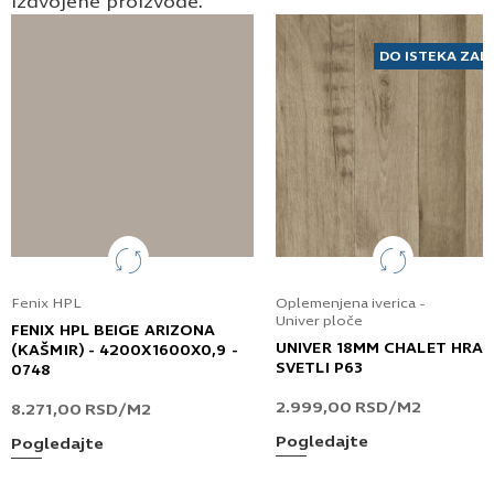
izdvojene proizvode.
DO ISTEKA ZAL
Fenix HPL
Oplemenjena iverica -
Univer ploče
FENIX HPL BEIGE ARIZONA
UNIVER 18MM CHALET HRA
(KAŠMIR) - 4200X1600X0,9 -
SVETLI P63
0748
2.999,00
RSD
/M2
8.271,00
RSD
/M2
Pogledajte
Pogledajte