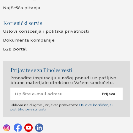
Najčešća pitanja
Korisnički servis
Uslovi korišćenja i politika privatnosti
Dokumenta kompanije
B2B portal
Prijavite se za Pinoles vesti
Pronađite inspiraciju u našoj ponudi uz pažljivo
birane materijale direktno u Vašem sandučetu.
Prijava
Klikom na dugme „Prijava“ prihvatate
Uslove korišćenja i
politiku privatnosti
.