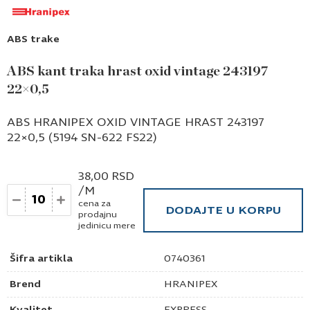
ABS trake
ABS kant traka hrast oxid vintage 243197
22×0,5
ABS HRANIPEX OXID VINTAGE HRAST 243197
22×0,5 (5194 SN-622 FS22)
38,00
RSD
/M
Količina
cena za
DODAJTE U KORPU
prodajnu
jedinicu mere
Šifra artikla
0740361
Brend
HRANIPEX
Kvalitet
EXPRESS