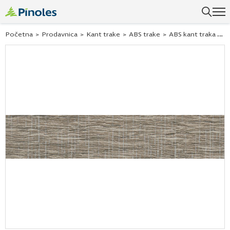
Početna
>
Prodavnica
>
Kant trake
>
ABS trake
>
ABS kant traka hrast oxid vintage 243197 22×0,5