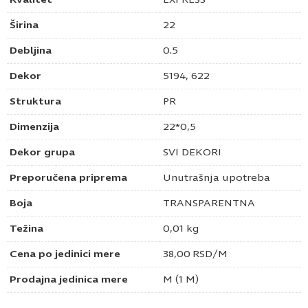
Širina
22
Debljina
0.5
Dekor
5194, 622
Struktura
PR
Dimenzija
22*0,5
Dekor grupa
SVI DEKORI
Preporučena priprema
Unutrašnja upotreba
Boja
TRANSPARENTNA
Težina
0,01 kg
Cena po jedinici mere
38,00
RSD
/M
Prodajna jedinica mere
M (1 M)