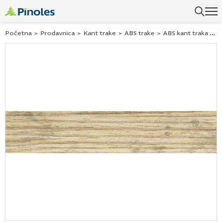
Uspešno ste dodali ovaj proizvod u vašu korpu.
Početna
>
Prodavnica
>
Kant trake
>
ABS trake
>
ABS kant traka alpine spruce 254564 22×0,5