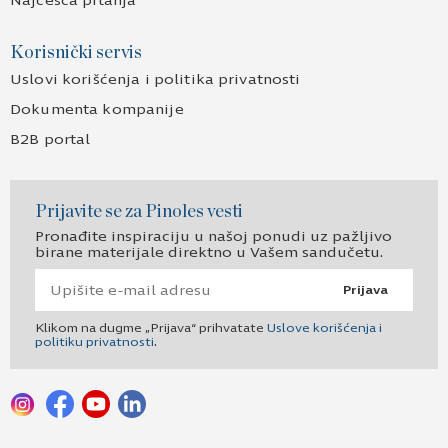
Najčešća pitanja
Korisnički servis
Uslovi korišćenja i politika privatnosti
Dokumenta kompanije
B2B portal
Prijavite se za Pinoles vesti
Pronađite inspiraciju u našoj ponudi uz pažljivo
birane materijale direktno u Vašem sandučetu.
Prijava
Klikom na dugme „Prijava“ prihvatate
Uslove korišćenja i
politiku privatnosti
.