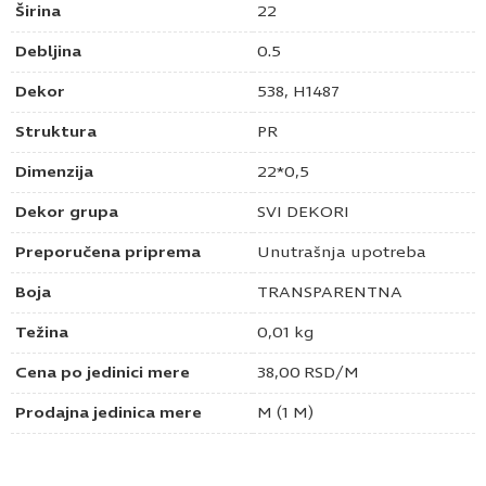
Širina
22
Debljina
0.5
Dekor
538, H1487
Struktura
PR
Dimenzija
22*0,5
Dekor grupa
SVI DEKORI
Preporučena priprema
Unutrašnja upotreba
Boja
TRANSPARENTNA
Težina
0,01 kg
Cena po jedinici mere
38,00
RSD
/M
Prodajna jedinica mere
M (1 M)