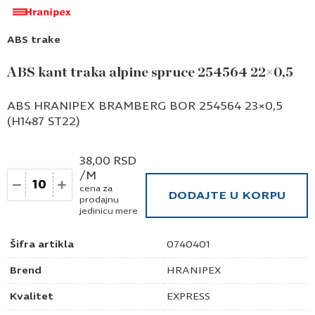
ABS trake
ABS kant traka alpine spruce 254564 22×0,5
ABS HRANIPEX BRAMBERG BOR 254564 23×0,5
(H1487 ST22)
38,00
RSD
/M
Količina
cena za
DODAJTE U KORPU
prodajnu
jedinicu mere
Šifra artikla
0740401
Brend
HRANIPEX
Kvalitet
EXPRESS