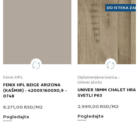
DO ISTEKA ZAL
Fenix HPL
Oplemenjena iverica -
Univer ploče
FENIX HPL BEIGE ARIZONA
UNIVER 18MM CHALET HRA
(KAŠMIR) - 4200X1600X0,9 -
SVETLI P63
0748
2.999,00
RSD
/M2
8.271,00
RSD
/M2
Pogledajte
Pogledajte