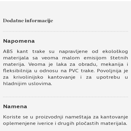
Dodatne informacije
Napomena
ABS kant trake su napravljene od ekološkog
materijala sa veoma malom emisijom štetnih
materija. Veoma je laka za obradu, mekanija i
fleksibilnija u odnosu na PVC trake. Povoljnija je
za krivolinijsko kantovanje i za upotrebu u
hladnijim uslovima.
Namena
Koriste se u proizvodnji nameštaja za kantovanje
oplemenjene iverice i drugih pločastih materijala.