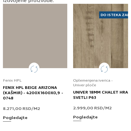
izdvojene proizvode.
DO ISTEKA ZAL
Fenix HPL
Oplemenjena iverica -
Univer ploče
FENIX HPL BEIGE ARIZONA
UNIVER 18MM CHALET HRA
(KAŠMIR) - 4200X1600X0,9 -
SVETLI P63
0748
2.999,00
RSD
/M2
8.271,00
RSD
/M2
Pogledajte
Pogledajte