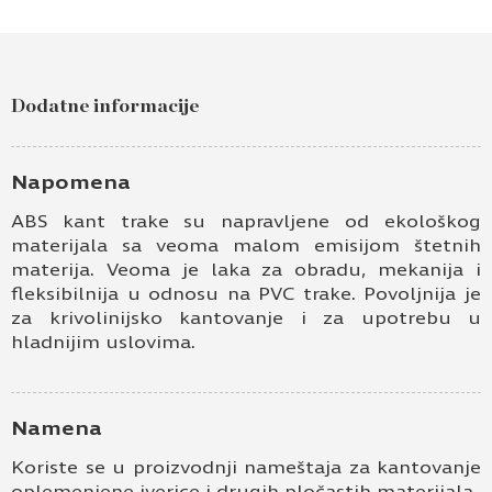
Dodatne informacije
Napomena
ABS kant trake su napravljene od ekološkog
materijala sa veoma malom emisijom štetnih
materija. Veoma je laka za obradu, mekanija i
fleksibilnija u odnosu na PVC trake. Povoljnija je
za krivolinijsko kantovanje i za upotrebu u
hladnijim uslovima.
Namena
Koriste se u proizvodnji nameštaja za kantovanje
oplemenjene iverice i drugih pločastih materijala.