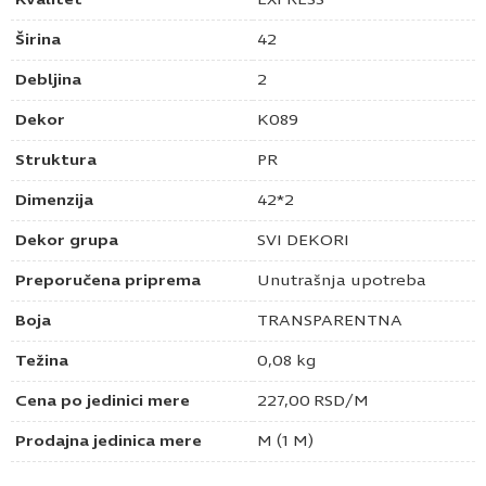
Širina
42
Debljina
2
Dekor
K089
Struktura
PR
Dimenzija
42*2
Dekor grupa
SVI DEKORI
Preporučena priprema
Unutrašnja upotreba
Boja
TRANSPARENTNA
Težina
0,08 kg
Cena po jedinici mere
227,00
RSD
/M
Prodajna jedinica mere
M (1 M)