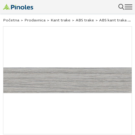
Uspešno ste dodali ovaj proizvod u vašu korpu.
Početna
>
Prodavnica
>
Kant trake
>
ABS trake
>
ABS kant traka sivo nordijsko drvo 26089 42×2