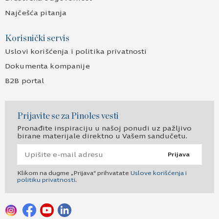
Najčešća pitanja
Korisnički servis
Uslovi korišćenja i politika privatnosti
Dokumenta kompanije
B2B portal
Prijavite se za Pinoles vesti
Pronađite inspiraciju u našoj ponudi uz pažljivo
birane materijale direktno u Vašem sandučetu.
Prijava
Klikom na dugme „Prijava“ prihvatate
Uslove korišćenja i
politiku privatnosti
.