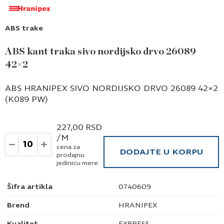
ABS trake
ABS kant traka sivo nordijsko drvo 26089
42×2
ABS HRANIPEX SIVO NORDIJSKO DRVO 26089 42×2
(K089 PW)
227,00
RSD
/M
Količina
cena za
DODAJTE U KORPU
prodajnu
jedinicu mere
Šifra artikla
0740609
Brend
HRANIPEX
Kvalitet
EXPRESS