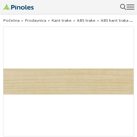
Uspešno ste dodali ovaj proizvod u vašu korpu.
Početna
>
Prodavnica
>
Kant trake
>
ABS trake
>
ABS kant traka Hranipex javor 261375 22×0,5