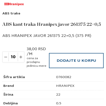
ABS trake
ABS kant traka Hranipex javor 261375 22×0,5
ABS HRANIPEX JAVOR 261375 22×0,5 (375 PR)
38,00
RSD
/M
Količina
cena za
DODAJTE U KORPU
prodajnu
jedinicu mere
Šifra artikla
0760082
Brend
HRANIPEX
Širina
22
Debljina
0.5