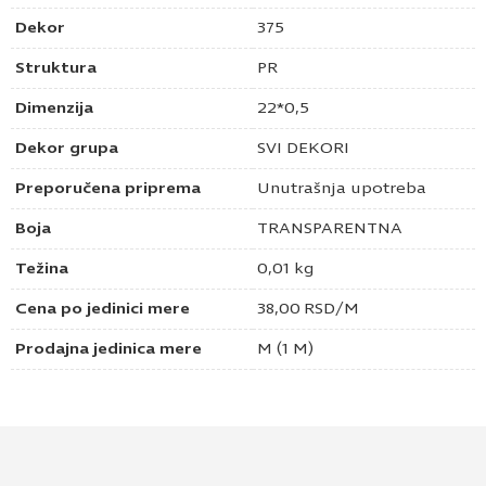
Dekor
375
Struktura
PR
Dimenzija
22*0,5
Dekor grupa
SVI DEKORI
Preporučena priprema
Unutrašnja upotreba
Boja
TRANSPARENTNA
Težina
0,01 kg
Cena po jedinici mere
38,00
RSD
/M
Prodajna jedinica mere
M (1 M)