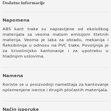
Dodatne informacije
Napomena
ABS kant trake su napravljene od ekološkog
materijala sa veoma malom emisijom štetnih
materija. Veoma je laka za obradu, mekanija i
fleksibilnija u odnosu na PVC trake. Povoljnija je
za krivolinijsko kantovanje i za upotrebu u
hladnijim uslovima.
Namena
Koriste se u proizvodnji nameštaja za kantovanje
oplemenjene iverice i drugih pločastih materijala.
Način isporuke