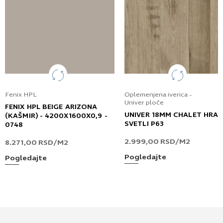
Fenix HPL
Oplemenjena iverica -
Univer ploče
FENIX HPL BEIGE ARIZONA
UNIVER 18MM CHALET HRA
(KAŠMIR) - 4200X1600X0,9 -
SVETLI P63
0748
2.999,00
RSD
/M2
8.271,00
RSD
/M2
Pogledajte
Pogledajte