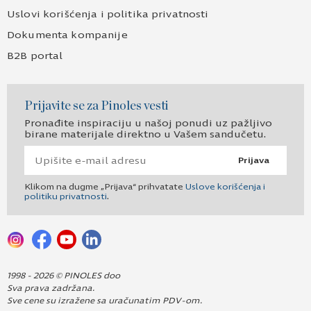
Uslovi korišćenja i politika privatnosti
Dokumenta kompanije
B2B portal
Prijavite se za Pinoles vesti
Pronađite inspiraciju u našoj ponudi uz pažljivo
birane materijale direktno u Vašem sandučetu.
Prijava
Klikom na dugme „Prijava“ prihvatate
Uslove korišćenja i
politiku privatnosti
.
1998 - 2026 © PINOLES doo
Sva prava zadržana.
Sve cene su izražene sa uračunatim PDV-om.