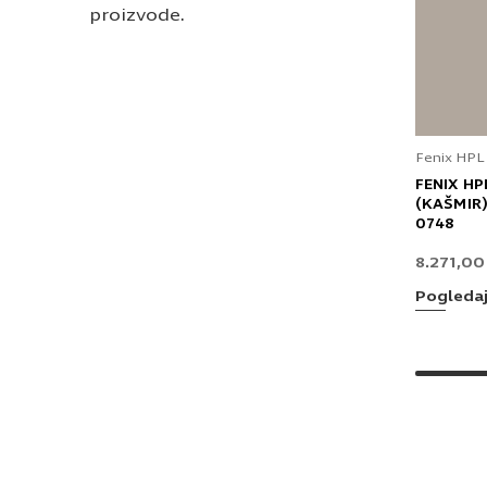
proizvode.
Fenix HPL
FENIX HP
(KAŠMIR)
0748
8.271,0
Pogleda