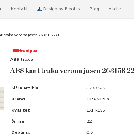
a
Kontakt
Design by Pinoles
Blog
Akcije
t traka verona jasen 263158 22×0,5
ABS trake
ABS kant traka verona jasen 263158 2
Šifra artikla
0730445
Brend
HRANIPEX
Kvalitet
EXPRESS
Širina
22
Debljina
0.5