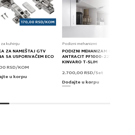
170,00
RSD
/KOM
 za kuhinju
Podizni mehanizmi
KA ZA NAMEŠTAJ GTV
PODIZNI MEHANIZAM GRASS
NA SA USPORIVAČEM ECO
ANTRACIT PF1000-2250 T
KINVARO T-SLIM
,00
RSD
/KOM
2.700,00
RSD
/Set
jte u korpu
Dodajte u korpu