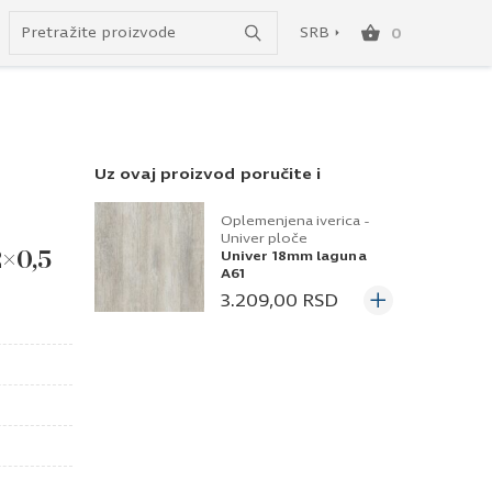
Uspešno ste dodali ovaj proizvod u vašu korpu.
do besplatne dostave!
SRB
0
SRB
ENG
Uz ovaj proizvod poručite i
Oplemenjena iverica -
Univer ploče
2×0,5
Univer 18mm laguna
A61
3.209,00
RSD