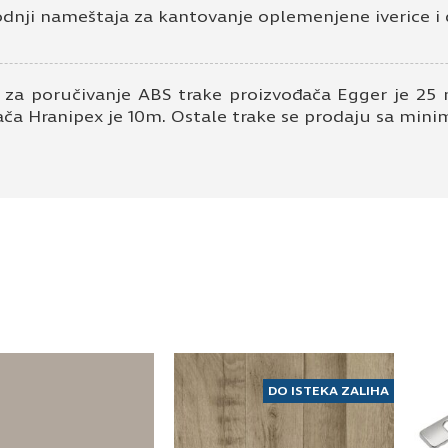
odnji nameštaja za kantovanje oplemenjene iverice i 
 za poručivanje ABS trake proizvođača Egger je 25 
ača Hranipex je 10m. Ostale trake se prodaju sa mi
DO ISTEKA ZALIHA