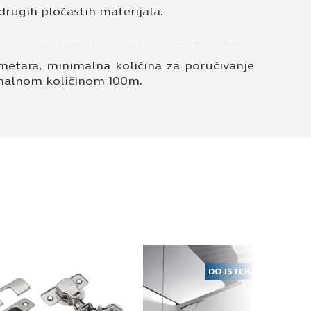
drugih pločastih materijala.
metara, minimalna količina za poručivanje
nimalnom količinom 100m.
DO ISTEKA ZALIHA