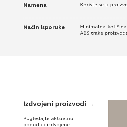
Namena
Koriste se u proizv
Način isporuke
Minimalna količina
ABS trake proizvođ
Izdvojeni proizvodi →
Pogledajte aktuelnu
ponudu i izdvojene