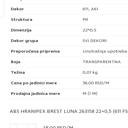
Dekor
611, A61
Struktura
PR
Dimenzija
22*0,5
Dekor grupa
SVI DEKORI
Preporučena priprema
Unutrašnja upotreba
Boja
TRANSPARENTNA
Težina
0,01 kg
Cena po jedinici mere
38,00
RSD
/M
Prodajna jedinica mere
M (1 M)
ABS HRANIPEX BREST LUNA 263158 22×0,5 (611 FS
Količina
38,00
RSD
/M