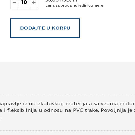
cena za prodajnu jedinicu mere
DODAJTE U KORPU
napravljene od ekološkog materijala sa veoma malom
 i fleksibilnija u odnosu na PVC trake. Povoljnija je
.