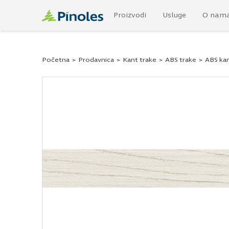
Proizvodi
Usluge
O nam
Početna
>
Prodavnica
>
Kant trake
>
ABS trake
>
ABS kan