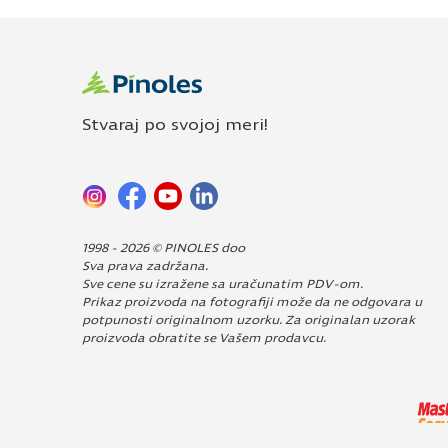
Stvaraj po svojoj meri!
1998 - 2026 © PINOLES doo
Sva prava zadržana.
Sve cene su izražene sa uračunatim PDV-om.
Prikaz proizvoda na fotografiji može da ne odgovara u
potpunosti originalnom uzorku. Za originalan uzorak
proizvoda obratite se Vašem prodavcu.
Dizajn i izrada:
Avokado