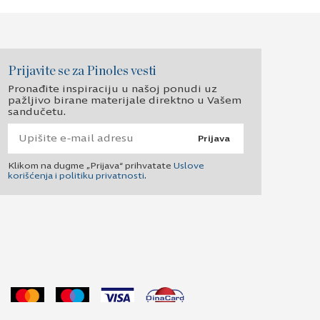
Prijavite se za Pinoles vesti
Pronađite inspiraciju u našoj ponudi uz
pažljivo birane materijale direktno u Vašem
sandučetu.
Prijava
Klikom na dugme „Prijava“ prihvatate
Uslove
korišćenja i politiku privatnosti
.