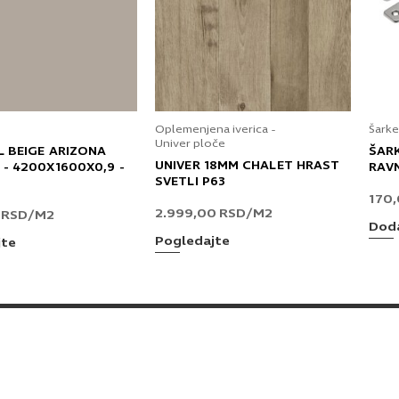
Oplemenjena iverica -
Šarke
Univer ploče
L BEIGE ARIZONA
ŠAR
UNIVER 18MM CHALET HRAST
 - 4200X1600X0,9 -
RAV
SVETLI P63
170
2.999,00
RSD
/M2
0
RSD
/M2
Doda
Pogledajte
jte