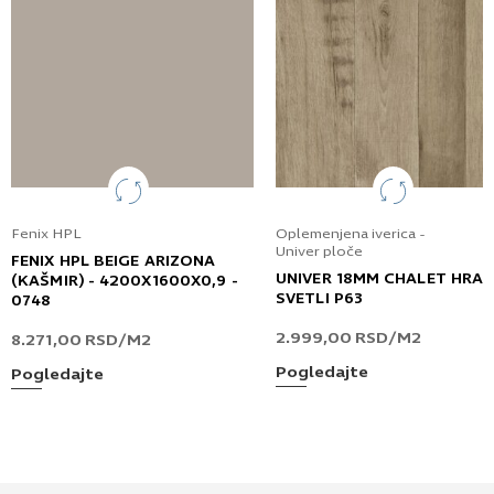
Fenix HPL
Oplemenjena iverica -
Univer ploče
FENIX HPL BEIGE ARIZONA
UNIVER 18MM CHALET HRA
(KAŠMIR) - 4200X1600X0,9 -
SVETLI P63
0748
2.999,00
RSD
/M2
8.271,00
RSD
/M2
Pogledajte
Pogledajte