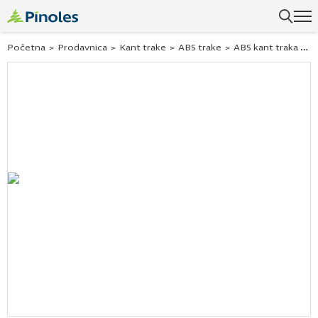
Uspešno ste dodali ovaj proizvod u vašu korpu.
Početna
>
Prodavnica
>
Kant trake
>
ABS trake
>
ABS kant traka breza mainau 271733 23×2