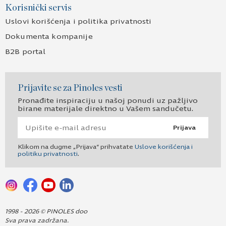
Korisnički servis
Uslovi korišćenja i politika privatnosti
Dokumenta kompanije
B2B portal
Prijavite se za Pinoles vesti
Pronađite inspiraciju u našoj ponudi uz pažljivo
birane materijale direktno u Vašem sandučetu.
Prijava
Klikom na dugme „Prijava“ prihvatate
Uslove korišćenja i
politiku privatnosti
.
1998 - 2026 © PINOLES doo
Sva prava zadržana.