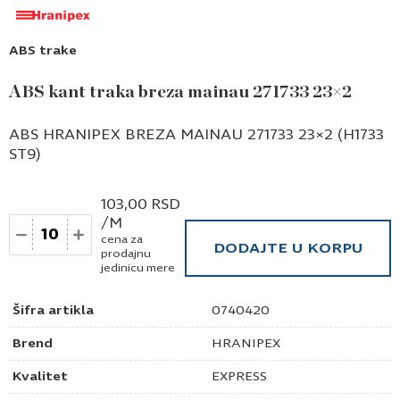
ABS trake
ABS kant traka breza mainau 271733 23×2
ABS HRANIPEX BREZA MAINAU 271733 23×2 (H1733
ST9)
103,00
RSD
/M
Količina
cena za
DODAJTE U KORPU
prodajnu
jedinicu mere
Šifra artikla
0740420
Brend
HRANIPEX
Kvalitet
EXPRESS