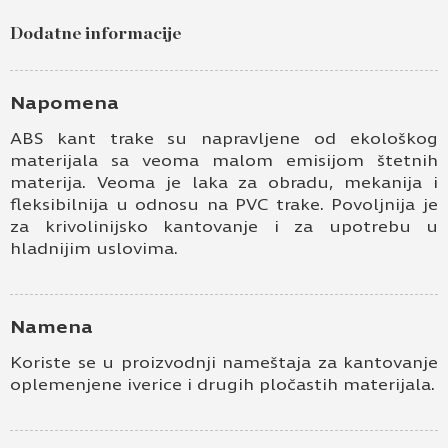
Dodatne informacije
Napomena
ABS kant trake su napravljene od ekološkog
materijala sa veoma malom emisijom štetnih
materija. Veoma je laka za obradu, mekanija i
fleksibilnija u odnosu na PVC trake. Povoljnija je
za krivolinijsko kantovanje i za upotrebu u
hladnijim uslovima.
Namena
Koriste se u proizvodnji nameštaja za kantovanje
oplemenjene iverice i drugih pločastih materijala.