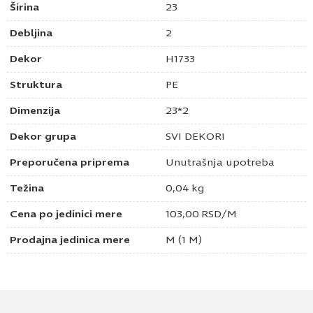
Širina
23
Debljina
2
Dekor
H1733
Struktura
PE
Dimenzija
23*2
Dekor grupa
SVI DEKORI
Preporučena priprema
Unutrašnja upotreba
Težina
0,04 kg
Cena po jedinici mere
103,00
RSD
/M
Prodajna jedinica mere
M (1 M)