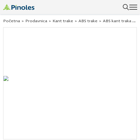
Početna
>
Prodavnica
>
Kant trake
>
ABS trake
>
ABS kant traka carbon wood 29116 22×05