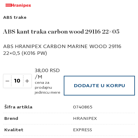
ABS trake
ABS kant traka carbon wood 29116 22×05
ABS HRANIPEX CARBON MARINE WOOD 29116
22×0,5 (K016 PW)
38,00
RSD
/M
Količina
cena za
DODAJTE U KORPU
prodajnu
jedinicu mere
Šifra artikla
0740865
Brend
HRANIPEX
Kvalitet
EXPRESS