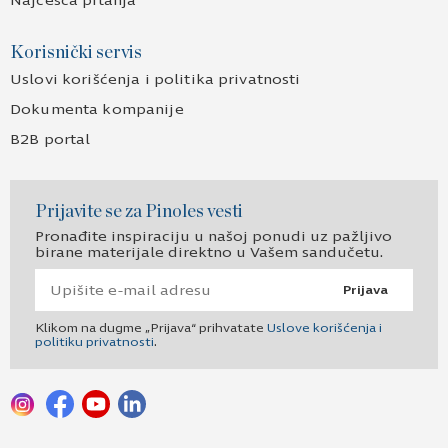
Najčešća pitanja
Korisnički servis
Uslovi korišćenja i politika privatnosti
Dokumenta kompanije
B2B portal
Prijavite se za Pinoles vesti
Pronađite inspiraciju u našoj ponudi uz pažljivo
birane materijale direktno u Vašem sandučetu.
Prijava
Klikom na dugme „Prijava“ prihvatate
Uslove korišćenja i
politiku privatnosti
.