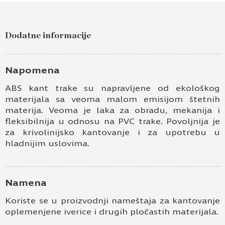
Dodatne informacije
Napomena
ABS kant trake su napravljene od ekološkog
materijala sa veoma malom emisijom štetnih
materija. Veoma je laka za obradu, mekanija i
fleksibilnija u odnosu na PVC trake. Povoljnija je
za krivolinijsko kantovanje i za upotrebu u
hladnijim uslovima.
Namena
Koriste se u proizvodnji nameštaja za kantovanje
oplemenjene iverice i drugih pločastih materijala.