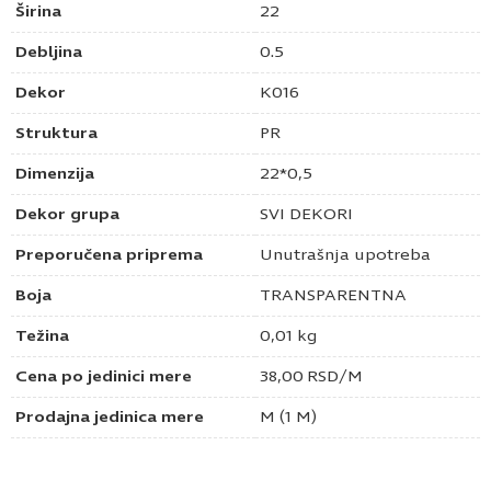
Širina
22
Debljina
0.5
Dekor
K016
Struktura
PR
Dimenzija
22*0,5
Dekor grupa
SVI DEKORI
Preporučena priprema
Unutrašnja upotreba
Boja
TRANSPARENTNA
Težina
0,01 kg
Cena po jedinici mere
38,00
RSD
/M
Prodajna jedinica mere
M (1 M)