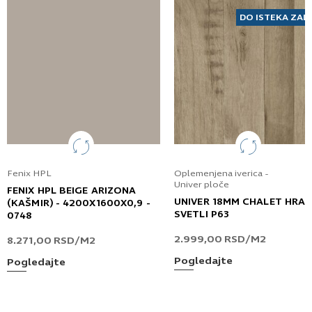
DO ISTEKA ZAL
Fenix HPL
Oplemenjena iverica -
Univer ploče
FENIX HPL BEIGE ARIZONA
UNIVER 18MM CHALET HRA
(KAŠMIR) - 4200X1600X0,9 -
SVETLI P63
0748
2.999,00
RSD
/M2
8.271,00
RSD
/M2
Pogledajte
Pogledajte