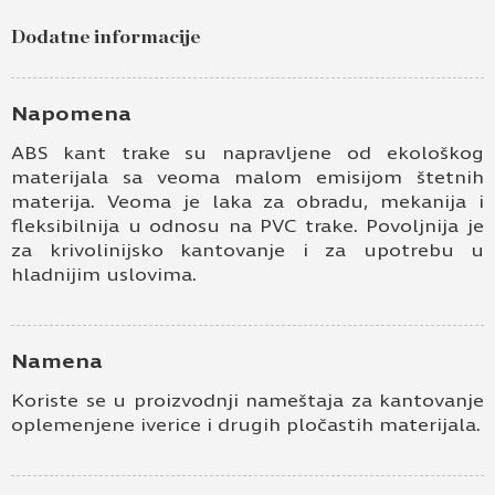
Dodatne informacije
Napomena
ABS kant trake su napravljene od ekološkog
materijala sa veoma malom emisijom štetnih
materija. Veoma je laka za obradu, mekanija i
fleksibilnija u odnosu na PVC trake. Povoljnija je
za krivolinijsko kantovanje i za upotrebu u
hladnijim uslovima.
Namena
Koriste se u proizvodnji nameštaja za kantovanje
oplemenjene iverice i drugih pločastih materijala.