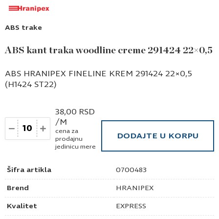
ABS trake
ABS kant traka woodline creme 291424 22×0,5
ABS HRANIPEX FINELINE KREM 291424 22×0,5
(H1424 ST22)
38,00
RSD
/M
Količina
cena za
DODAJTE U KORPU
prodajnu
jedinicu mere
Šifra artikla
0700483
Brend
HRANIPEX
Kvalitet
EXPRESS