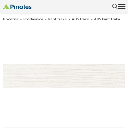
Uspešno ste dodali ovaj proizvod u vašu korpu.
Početna
>
Prodavnica
>
Kant trake
>
ABS trake
>
ABS kant traka woodline creme 291424 22×0,5