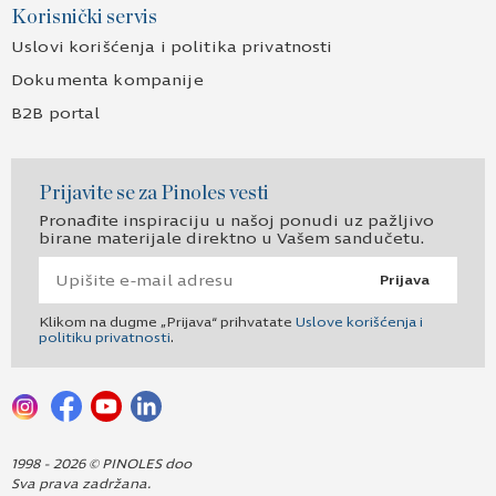
Korisnički servis
Uslovi korišćenja i politika privatnosti
Dokumenta kompanije
B2B portal
Prijavite se za Pinoles vesti
Pronađite inspiraciju u našoj ponudi uz pažljivo
birane materijale direktno u Vašem sandučetu.
Prijava
Klikom na dugme „Prijava“ prihvatate
Uslove korišćenja i
politiku privatnosti
.
1998 - 2026 © PINOLES doo
Sva prava zadržana.