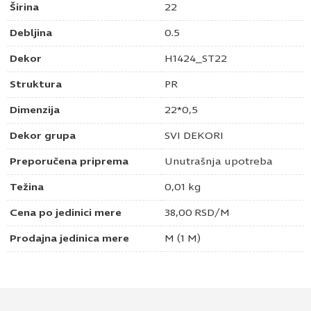
Širina
22
Debljina
0.5
Dekor
H1424_ST22
Struktura
PR
Dimenzija
22*0,5
Dekor grupa
SVI DEKORI
Preporučena priprema
Unutrašnja upotreba
Težina
0,01 kg
Cena po jedinici mere
38,00
RSD
/M
Prodajna jedinica mere
M (1 M)