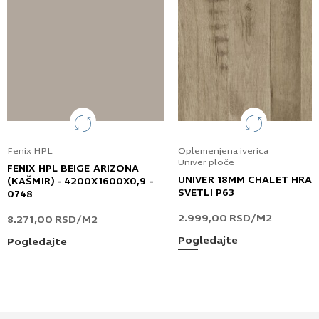
Fenix HPL
Oplemenjena iverica -
Univer ploče
FENIX HPL BEIGE ARIZONA
UNIVER 18MM CHALET HRA
(KAŠMIR) - 4200X1600X0,9 -
SVETLI P63
0748
2.999,00
RSD
/M2
8.271,00
RSD
/M2
Pogledajte
Pogledajte