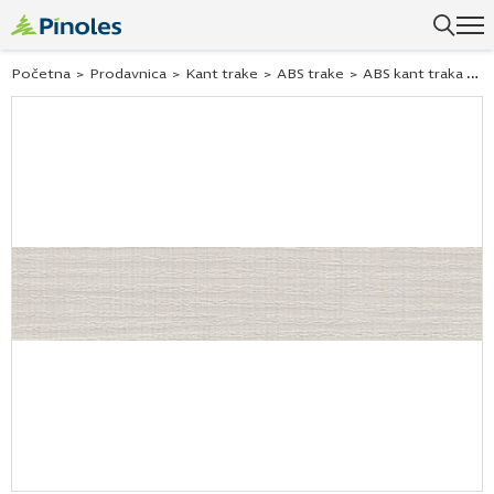
Uspešno ste dodali ovaj proizvod u vašu korpu.
Početna
>
Prodavnica
>
Kant trake
>
ABS trake
>
ABS kant traka crossline light 298361 22×1