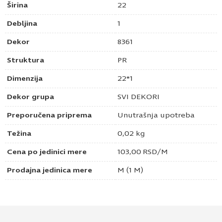
Širina
22
Debljina
1
Dekor
8361
Struktura
PR
Dimenzija
22*1
Dekor grupa
SVI DEKORI
Preporučena priprema
Unutrašnja upotreba
Težina
0,02 kg
Cena po jedinici mere
103,00
RSD
/M
Prodajna jedinica mere
M (1 M)