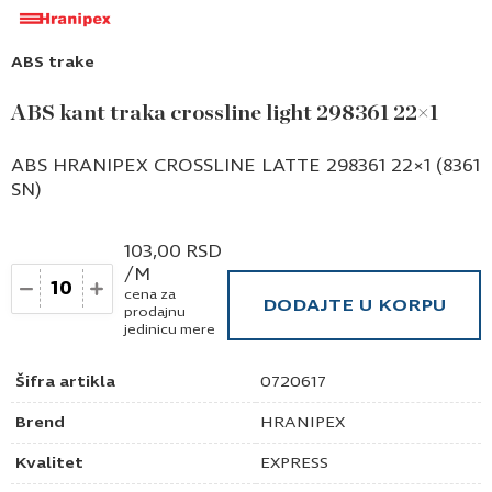
ABS trake
ABS kant traka crossline light 298361 22×1
ABS HRANIPEX CROSSLINE LATTE 298361 22×1 (8361
SN)
103,00
RSD
/M
Količina
cena za
DODAJTE U KORPU
prodajnu
jedinicu mere
Šifra artikla
0720617
Brend
HRANIPEX
Kvalitet
EXPRESS