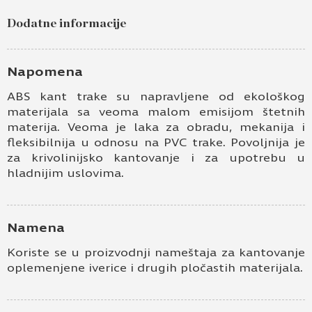
Dodatne informacije
Napomena
ABS kant trake su napravljene od ekološkog
materijala sa veoma malom emisijom štetnih
materija. Veoma je laka za obradu, mekanija i
fleksibilnija u odnosu na PVC trake. Povoljnija je
za krivolinijsko kantovanje i za upotrebu u
hladnijim uslovima.
Namena
Koriste se u proizvodnji nameštaja za kantovanje
oplemenjene iverice i drugih pločastih materijala.