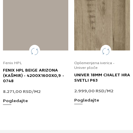
Fenix HPL
Oplemenjena iverica -
Univer ploče
FENIX HPL BEIGE ARIZONA
UNIVER 18MM CHALET HRA
(KAŠMIR) - 4200X1600X0,9 -
SVETLI P63
0748
2.999,00
RSD
/M2
8.271,00
RSD
/M2
Pogledajte
Pogledajte