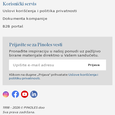
Korisnički servis
Uslovi korišćenja i politika privatnosti
Dokumenta kompanije
B2B portal
Prijavite se za Pinoles vesti
Pronađite inspiraciju u našoj ponudi uz pažljivo
birane materijale direktno u Vašem sandučetu.
Prijava
Klikom na dugme „Prijava“ prihvatate
Uslove korišćenja i
politiku privatnosti
.
1998 - 2026 © PINOLES doo
Sva prava zadržana.