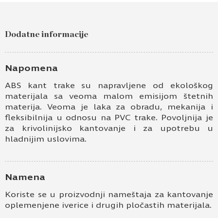
Dodatne informacije
Napomena
ABS kant trake su napravljene od ekološkog
materijala sa veoma malom emisijom štetnih
materija. Veoma je laka za obradu, mekanija i
fleksibilnija u odnosu na PVC trake. Povoljnija je
za krivolinijsko kantovanje i za upotrebu u
hladnijim uslovima.
Namena
Koriste se u proizvodnji nameštaja za kantovanje
oplemenjene iverice i drugih pločastih materijala.