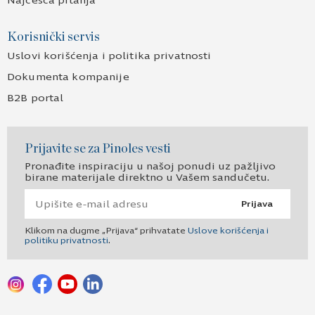
Najčešća pitanja
Korisnički servis
Uslovi korišćenja i politika privatnosti
Dokumenta kompanije
B2B portal
Prijavite se za Pinoles vesti
Pronađite inspiraciju u našoj ponudi uz pažljivo
birane materijale direktno u Vašem sandučetu.
Prijava
Klikom na dugme „Prijava“ prihvatate
Uslove korišćenja i
politiku privatnosti
.