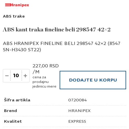
ABS trake
ABS kant traka fineline beli 298547 42×2
ABS HRANIPEX FINELINE BELI 298547 42×2 (8547
SN-H3430 ST22)
227,00
RSD
/M
Količina
cena za
DODAJTE U KORPU
prodajnu
jedinicu mere
Šifra artikla
0720084
Brend
HRANIPEX
Kvalitet
EXPRESS