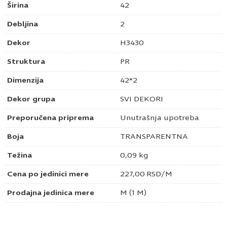
Širina
42
Debljina
2
Dekor
H3430
Struktura
PR
Dimenzija
42*2
Dekor grupa
SVI DEKORI
Preporučena priprema
Unutrašnja upotreba
Boja
TRANSPARENTNA
Težina
0,09 kg
Cena po jedinici mere
227,00
RSD
/M
Prodajna jedinica mere
M (1 M)