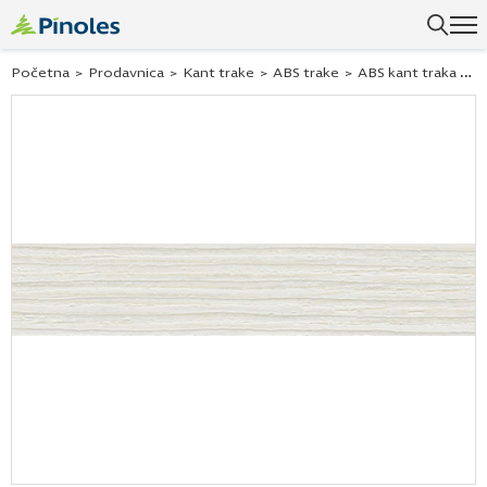
Početna
>
Prodavnica
>
Kant trake
>
ABS trake
>
ABS kant traka fineline beli 298547 42×2