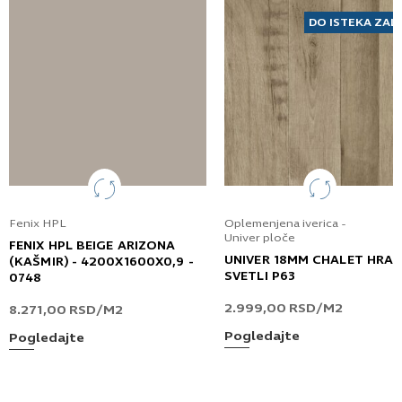
DO ISTEKA ZAL
Fenix HPL
Oplemenjena iverica -
Univer ploče
FENIX HPL BEIGE ARIZONA
UNIVER 18MM CHALET HRA
(KAŠMIR) - 4200X1600X0,9 -
SVETLI P63
0748
2.999,00
RSD
/M2
8.271,00
RSD
/M2
Pogledajte
Pogledajte