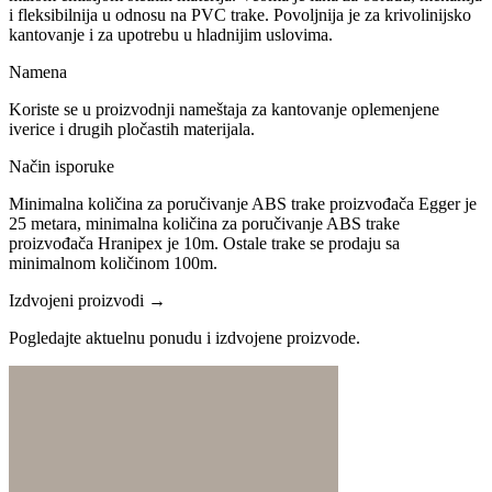
i fleksibilnija u odnosu na PVC trake. Povoljnija je za krivolinijsko
kantovanje i za upotrebu u hladnijim uslovima.
Namena
Koriste se u proizvodnji nameštaja za kantovanje oplemenjene
iverice i drugih pločastih materijala.
Način isporuke
Minimalna količina za poručivanje ABS trake proizvođača Egger je
25 metara, minimalna količina za poručivanje ABS trake
proizvođača Hranipex je 10m. Ostale trake se prodaju sa
minimalnom količinom 100m.
Izdvojeni proizvodi →
Pogledajte aktuelnu ponudu i izdvojene proizvode.