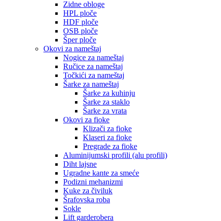
Zidne obloge
HPL ploče
HDF ploče
OSB ploče
Šper ploče
Okovi za nameštaj
Nogice za nameštaj
Ručice za nameštaj
Točkići za nameštaj
Šarke za nameštaj
Šarke za kuhinju
Šarke za staklo
Šarke za vrata
Okovi za fioke
Klizači za fioke
Klaseri za fioke
Pregrade za fioke
Aluminijumski profili (alu profili)
Diht lajsne
Ugradne kante za smeće
Podizni mehanizmi
Kuke za čiviluk
Šrafovska roba
Sokle
Lift garderobera