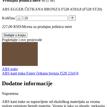
Prodajna jedinica mere
M (1 M)
ABS EGGER ČETKANA BRONZA F528 43X0,8 (F528 ST20)
Količina
227,00
RSD
/M
cena za prodajnu jedinicu mere
Dodajte u korpu
Pogledajte i ove proizvode
ABS trake
ABS kant traka Egger četkana bronza f528 23x0,8
Dodatne informacije
Napomena
ABS kant trake su napravljene od ekološkog materijala sa veoma
malom emisijom štetnih materija. Veoma je laka za obradu, mekanija