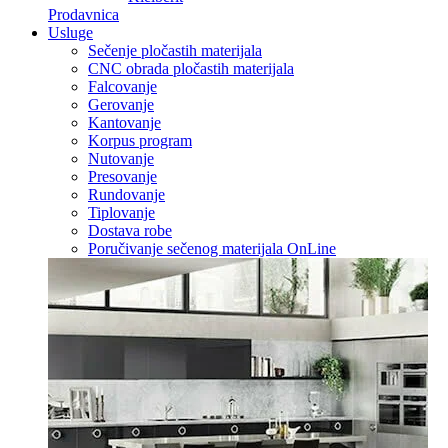
Prodavnica
Usluge
Sečenje pločastih materijala
CNC obrada pločastih materijala
Falcovanje
Gerovanje
Kantovanje
Korpus program
Nutovanje
Presovanje
Rundovanje
Tiplovanje
Dostava robe
Poručivanje sečenog materijala OnLine