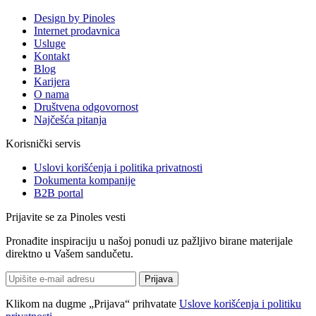
Design by Pinoles
Internet prodavnica
Usluge
Kontakt
Blog
Karijera
O nama
Društvena odgovornost
Najčešća pitanja
Korisnički servis
Uslovi korišćenja i politika privatnosti
Dokumenta kompanije
B2B portal
Prijavite se za Pinoles vesti
Pronađite inspiraciju u našoj ponudi uz pažljivo birane materijale
direktno u Vašem sandučetu.
Prijava
Klikom na dugme „Prijava“ prihvatate
Uslove korišćenja i politiku