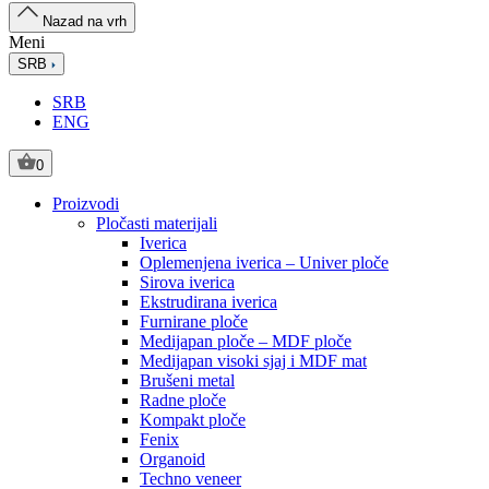
Nazad na vrh
Meni
SRB
SRB
ENG
0
Proizvodi
Pločasti materijali
Iverica
Oplemenjena iverica – Univer ploče
Sirova iverica
Ekstrudirana iverica
Furnirane ploče
Medijapan ploče – MDF ploče
Medijapan visoki sjaj i MDF mat
Brušeni metal
Radne ploče
Kompakt ploče
Fenix
Organoid
Techno veneer