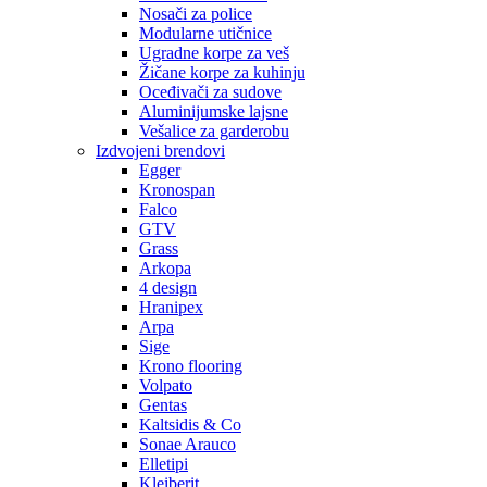
Nosači za police
Modularne utičnice
Ugradne korpe za veš
Žičane korpe za kuhinju
Oceđivači za sudove
Aluminijumske lajsne
Vešalice za garderobu
Izdvojeni brendovi
Egger
Kronospan
Falco
GTV
Grass
Arkopa
4 design
Hranipex
Arpa
Sige
Krono flooring
Volpato
Gentas
Kaltsidis & Co
Sonae Arauco
Elletipi
Kleiberit