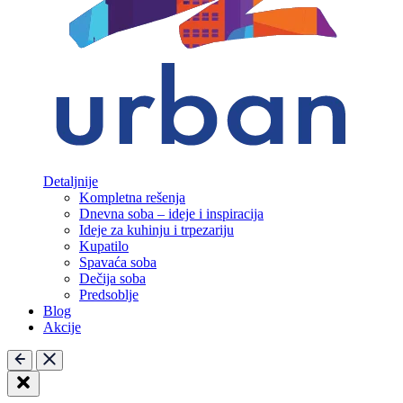
Detaljnije
Kompletna rešenja
Dnevna soba – ideje i inspiracija
Ideje za kuhinju i trpezariju
Kupatilo
Spavaća soba
Dečija soba
Predsoblje
Blog
Akcije