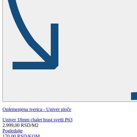
Oplemenjena iverica - Univer ploče
Univer 18mm chalet hrast svetli P63
2.999,00
RSD
/M2
Pogledajte
170,00
RSD
/KOM