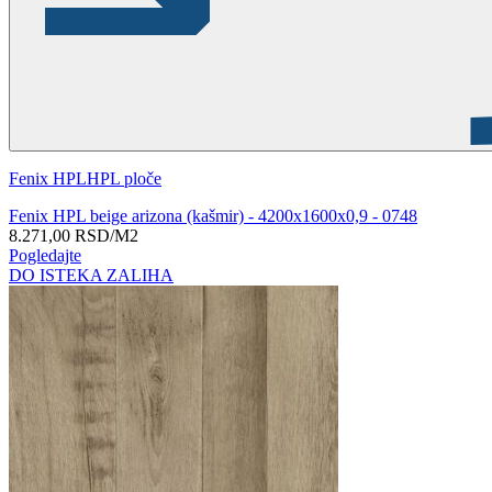
Fenix HPL
HPL ploče
Fenix HPL beige arizona (kašmir) - 4200x1600x0,9 - 0748
8.271,00
RSD
/M2
Pogledajte
DO ISTEKA ZALIHA