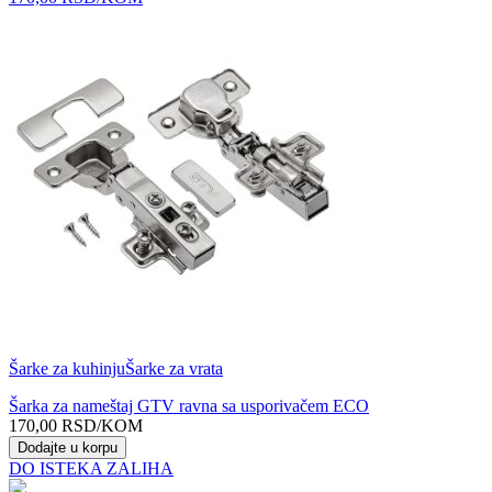
Šarke za kuhinju
Šarke za vrata
Šarka za nameštaj GTV ravna sa usporivačem ECO
170,00
RSD
/KOM
Dodajte u korpu
DO ISTEKA ZALIHA