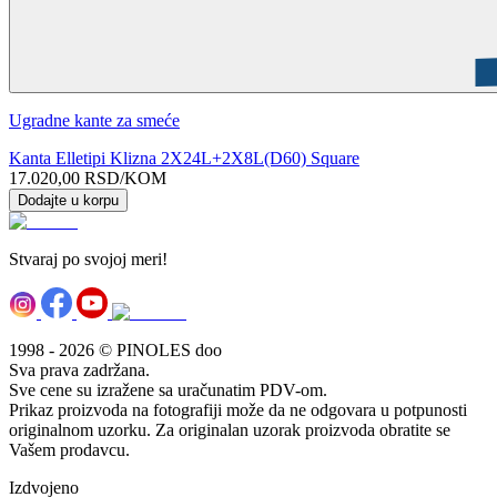
Ugradne kante za smeće
Kanta Elletipi Klizna 2X24L+2X8L(D60) Square
17.020,00
RSD
/KOM
Dodajte u korpu
Stvaraj po svojoj meri!
1998 - 2026 © PINOLES doo
Sva prava zadržana.
Sve cene su izražene sa uračunatim PDV-om.
Prikaz proizvoda na fotografiji može da ne odgovara u potpunosti
originalnom uzorku. Za originalan uzorak proizvoda obratite se
Vašem prodavcu.
Izdvojeno