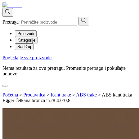
Pretraga
Proizvodi
Kategorije
Sadržaj
Pogledajte sve proizvode
Nema rezultata za ovu pretragu. Promenite pretragu i pokušajte
ponovo.
Početna
>
Prodavnica
>
Kant trake
>
ABS trake
>
ABS kant traka
Egger četkana bronza f528 43×0,8