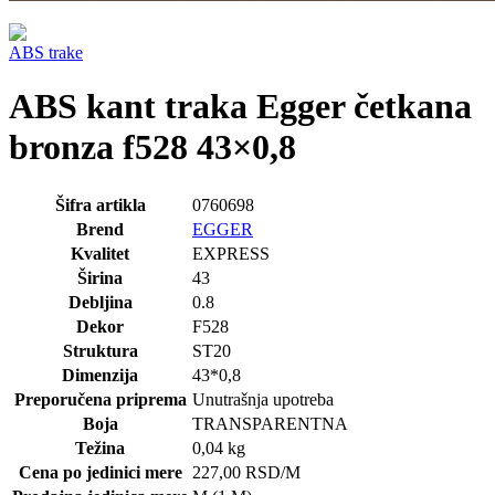
ABS trake
ABS kant traka Egger četkana
bronza f528 43×0,8
Šifra artikla
0760698
Brend
EGGER
Kvalitet
EXPRESS
Širina
43
Debljina
0.8
Dekor
F528
Struktura
ST20
Dimenzija
43*0,8
Preporučena priprema
Unutrašnja upotreba
Boja
TRANSPARENTNA
Težina
0,04 kg
Cena po jedinici mere
227,00
RSD
/M