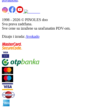
privatnosti
.
1998 - 2026 © PINOLES doo
Sva prava zadržana.
Sve cene su izražene sa uračunatim PDV-om.
Dizajn i izrada:
Avokado