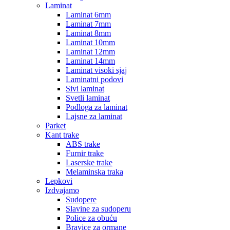
Laminat
Laminat 6mm
Laminat 7mm
Laminat 8mm
Laminat 10mm
Laminat 12mm
Laminat 14mm
Laminat visoki sjaj
Laminatni podovi
Sivi laminat
Svetli laminat
Podloga za laminat
Lajsne za laminat
Parket
Kant trake
ABS trake
Furnir trake
Laserske trake
Melaminska traka
Lepkovi
Izdvajamo
Sudopere
Slavine za sudoperu
Police za obuću
Bravice za ormane