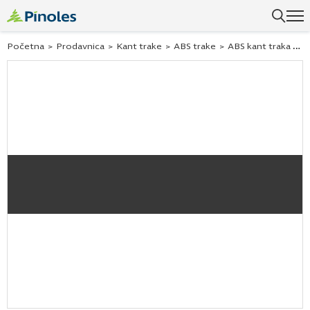
Uspešno ste dodali ovaj proizvod u vašu korpu.
Početna
>
Prodavnica
>
Kant trake
>
ABS trake
>
ABS kant traka Egger dijamant siva u963 43×08