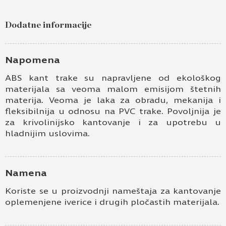
Dodatne informacije
Napomena
ABS kant trake su napravljene od ekološkog
materijala sa veoma malom emisijom štetnih
materija. Veoma je laka za obradu, mekanija i
fleksibilnija u odnosu na PVC trake. Povoljnija je
za krivolinijsko kantovanje i za upotrebu u
hladnijim uslovima.
Namena
Koriste se u proizvodnji nameštaja za kantovanje
oplemenjene iverice i drugih pločastih materijala.