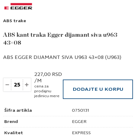
ABS trake
ABS kant traka Egger dijamant siva u963
43×08
ABS EGGER DIJAMANT SIVA U963 43×08 (U963)
227,00
RSD
/M
Količina
cena za
DODAJTE U KORPU
prodajnu
jedinicu mere
Šifra artikla
0750131
Brend
EGGER
Kvalitet
EXPRESS