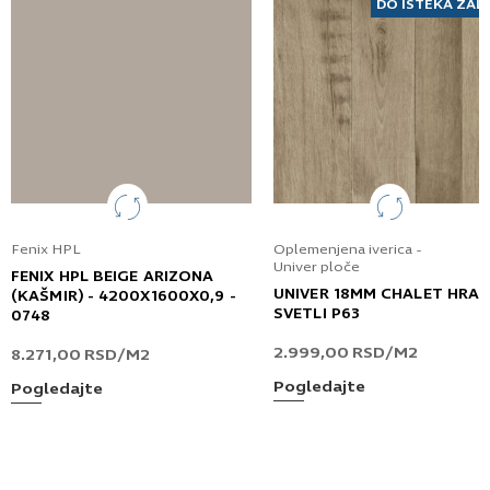
DO ISTEKA ZAL
Fenix HPL
Oplemenjena iverica -
Univer ploče
FENIX HPL BEIGE ARIZONA
UNIVER 18MM CHALET HRA
(KAŠMIR) - 4200X1600X0,9 -
SVETLI P63
0748
2.999,00
RSD
/M2
8.271,00
RSD
/M2
Pogledajte
Pogledajte