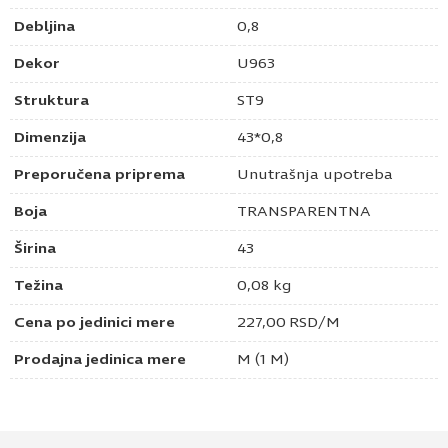
Debljina
0,8
Dekor
U963
Struktura
ST9
Dimenzija
43*0,8
Preporučena priprema
Unutrašnja upotreba
Boja
TRANSPARENTNA
Širina
43
Težina
0,08 kg
Cena po jedinici mere
227,00
RSD
/M
Prodajna jedinica mere
M (1 M)