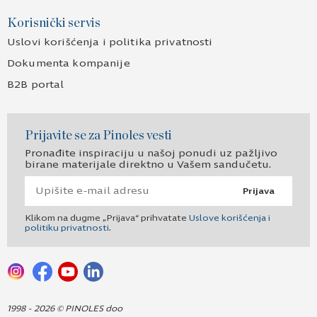
Korisnički servis
Uslovi korišćenja i politika privatnosti
Dokumenta kompanije
B2B portal
Prijavite se za Pinoles vesti
Pronađite inspiraciju u našoj ponudi uz pažljivo
birane materijale direktno u Vašem sandučetu.
Prijava
Klikom na dugme „Prijava“ prihvatate
Uslove korišćenja i
politiku privatnosti
.
1998 - 2026 © PINOLES doo