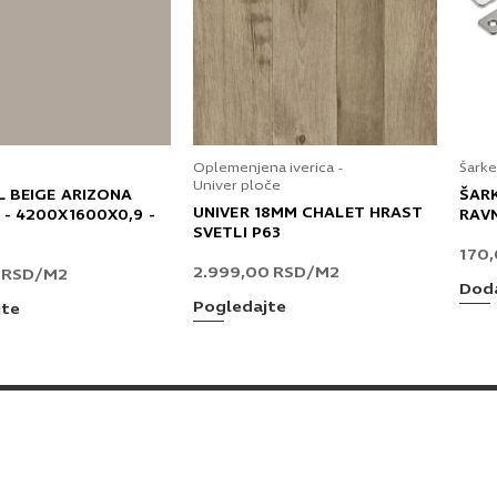
Oplemenjena iverica -
Šarke
Univer ploče
L BEIGE ARIZONA
ŠAR
UNIVER 18MM CHALET HRAST
 - 4200X1600X0,9 -
RAV
SVETLI P63
170
2.999,00
RSD
/M2
0
RSD
/M2
Doda
Pogledajte
jte