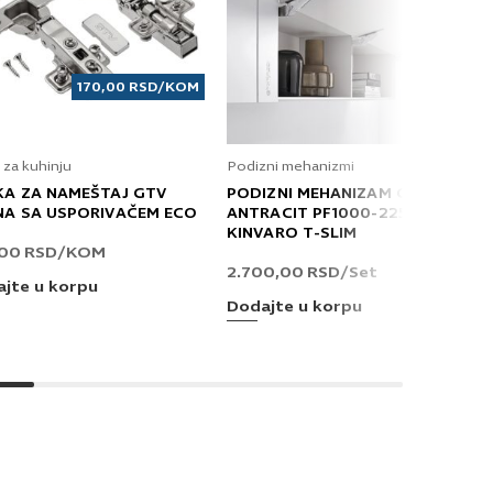
170,00
RSD
/KOM
 za kuhinju
Podizni mehanizmi
KA ZA NAMEŠTAJ GTV
PODIZNI MEHANIZAM GRASS
NA SA USPORIVAČEM ECO
ANTRACIT PF1000-2250 T
KINVARO T-SLIM
,00
RSD
/KOM
2.700,00
RSD
/Set
jte u korpu
Dodajte u korpu