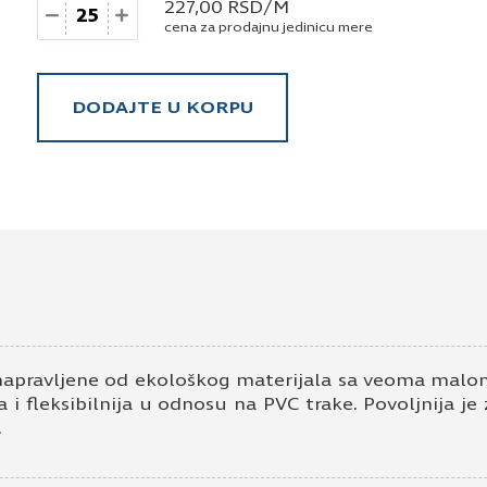
Količina
227,00
RSD
/M
cena za prodajnu jedinicu mere
DODAJTE U KORPU
napravljene od ekološkog materijala sa veoma malom
 i fleksibilnija u odnosu na PVC trake. Povoljnija je
.