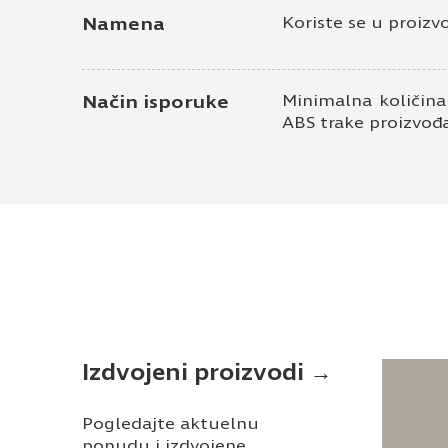
Namena
Koriste se u proizv
Način isporuke
Minimalna količina
ABS trake proizvođ
Izdvojeni proizvodi →
Pogledajte aktuelnu
ponudu i izdvojene