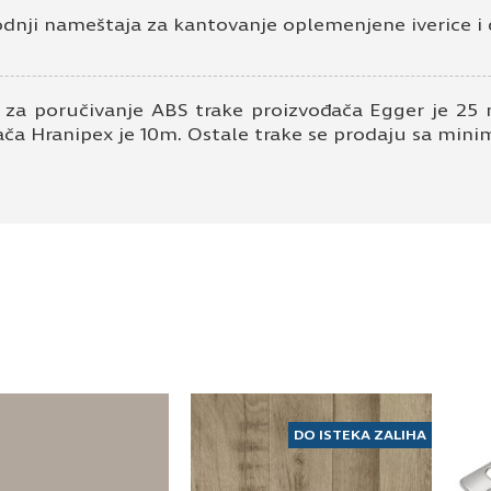
odnji nameštaja za kantovanje oplemenjene iverice i 
 za poručivanje ABS trake proizvođača Egger je 25 
ača Hranipex je 10m. Ostale trake se prodaju sa mi
DO ISTEKA ZALIHA