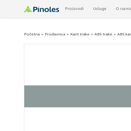
Proizvodi
Usluge
O nam
Početna
>
Prodavnica
>
Kant trake
>
ABS trake
>
ABS kan