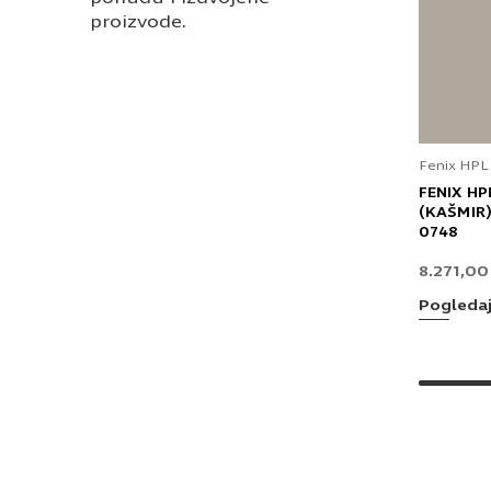
proizvode.
Fenix HPL
FENIX HP
(KAŠMIR)
0748
8.271,0
Pogleda