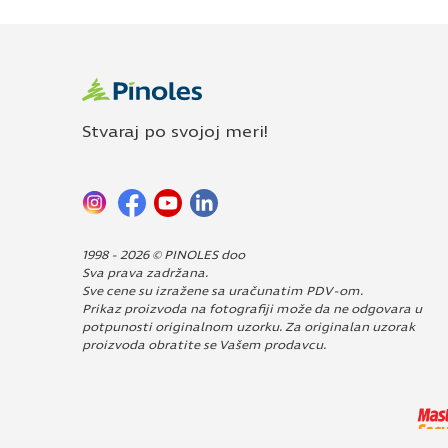
Stvaraj po svojoj meri!
1998 - 2026 © PINOLES doo
Sva prava zadržana.
Sve cene su izražene sa uračunatim PDV-om.
Prikaz proizvoda na fotografiji može da ne odgovara u
potpunosti originalnom uzorku. Za originalan uzorak
proizvoda obratite se Vašem prodavcu.
Dizajn i izrada:
Avokado