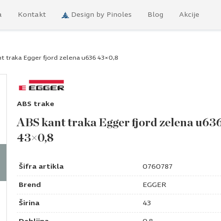
a
Kontakt
Design by Pinoles
Blog
Akcije
t traka Egger fjord zelena u636 43×0,8
ABS trake
ABS kant traka Egger fjord zelena u63
43×0,8
Šifra artikla
0760787
Brend
EGGER
Širina
43