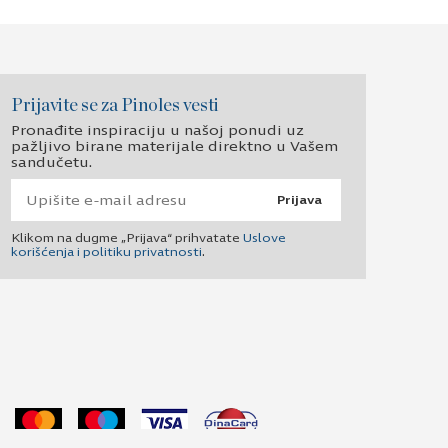
Prijavite se za Pinoles vesti
Pronađite inspiraciju u našoj ponudi uz
pažljivo birane materijale direktno u Vašem
sandučetu.
Prijava
Klikom na dugme „Prijava“ prihvatate
Uslove
korišćenja i politiku privatnosti
.