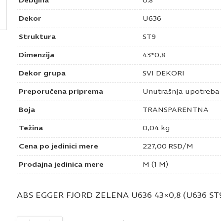
Debljina
0.8
Dekor
U636
Struktura
ST9
Dimenzija
43*0,8
Dekor grupa
SVI DEKORI
Preporučena priprema
Unutrašnja upotreba
Boja
TRANSPARENTNA
Težina
0,04 kg
Cena po jedinici mere
227,00
RSD
/M
Prodajna jedinica mere
M (1 M)
ABS EGGER FJORD ZELENA U636 43×0,8 (U636 ST