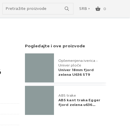
Uspešno ste dodali ovaj proizvod u vašu korpu.
do besplatne dostave!
SRB
0
SRB
ENG
Pogledajte i ove proizvode
Oplemenjena iverica -
Univer ploče
Univer 18mm fjord
6
zelena U636 ST9
ABS trake
ABS kant traka Egger
fjord zelena u636
23x0,8