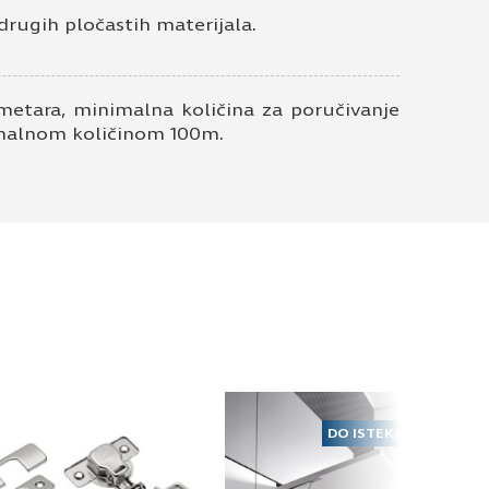
drugih pločastih materijala.
metara, minimalna količina za poručivanje
nimalnom količinom 100m.
DO ISTEKA ZALIHA