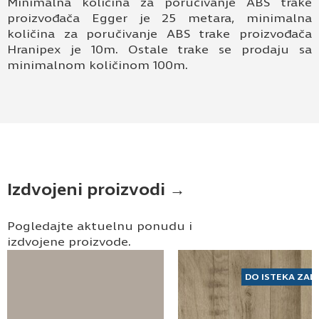
Minimalna količina za poručivanje ABS trake
proizvođača Egger je 25 metara, minimalna
količina za poručivanje ABS trake proizvođača
Hranipex je 10m. Ostale trake se prodaju sa
minimalnom količinom 100m.
Izdvojeni proizvodi →
Pogledajte aktuelnu ponudu i
izdvojene proizvode.
DO ISTEKA ZAL