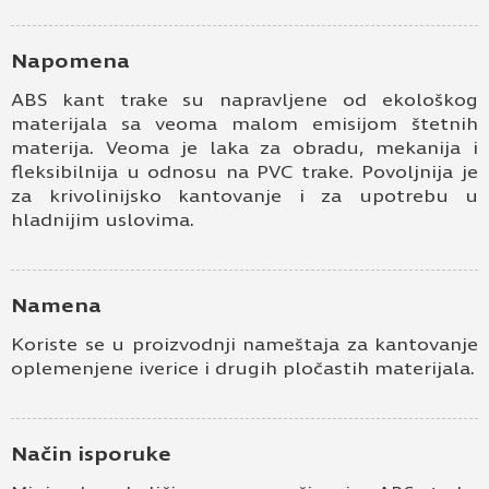
Napomena
ABS kant trake su napravljene od ekološkog
materijala sa veoma malom emisijom štetnih
materija. Veoma je laka za obradu, mekanija i
fleksibilnija u odnosu na PVC trake. Povoljnija je
za krivolinijsko kantovanje i za upotrebu u
hladnijim uslovima.
Namena
Koriste se u proizvodnji nameštaja za kantovanje
oplemenjene iverice i drugih pločastih materijala.
Način isporuke