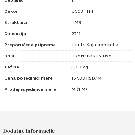
Debljina
1
Dekor
U999_TM
Struktura
TM9
Dimenzija
23*1
Preporučena priprema
Unutrašnja upotreba
Boja
TRANSPARENTNA
Težina
0,02 kg
Cena po jedinici mere
157,00
RSD
/M
Prodajna jedinica mere
M (1 M)
Dodatne informacije