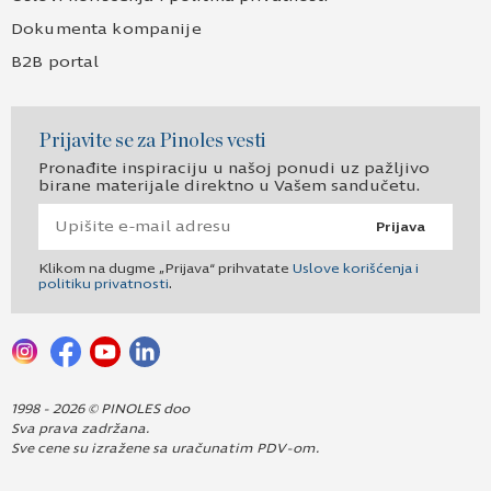
Dokumenta kompanije
B2B portal
Prijavite se za Pinoles vesti
Pronađite inspiraciju u našoj ponudi uz pažljivo
birane materijale direktno u Vašem sandučetu.
Prijava
Klikom na dugme „Prijava“ prihvatate
Uslove korišćenja i
politiku privatnosti
.
1998 - 2026 © PINOLES doo
Sva prava zadržana.
Sve cene su izražene sa uračunatim PDV-om.