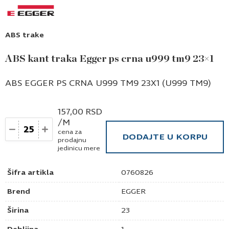
ABS trake
ABS kant traka Egger ps crna u999 tm9 23×1
ABS EGGER PS CRNA U999 TM9 23X1 (U999 TM9)
157,00
RSD
/M
Količina
cena za
DODAJTE U KORPU
prodajnu
jedinicu mere
Šifra artikla
0760826
Brend
EGGER
Širina
23