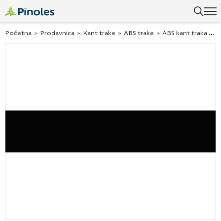
Uspešno ste dodali ovaj proizvod u vašu korpu.
Početna
>
Prodavnica
>
Kant trake
>
ABS trake
>
ABS kant traka Egger ps crna u999 tm9 23×1