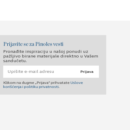
Prijavite se za Pinoles vesti
Pronađite inspiraciju u našoj ponudi uz
pažljivo birane materijale direktno u Vašem
sandučetu.
Prijava
Klikom na dugme „Prijava“ prihvatate
Uslove
korišćenja i politiku privatnosti
.