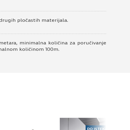
drugih pločastih materijala.
metara, minimalna količina za poručivanje
nimalnom količinom 100m.
DO ISTEKA ZALIHA