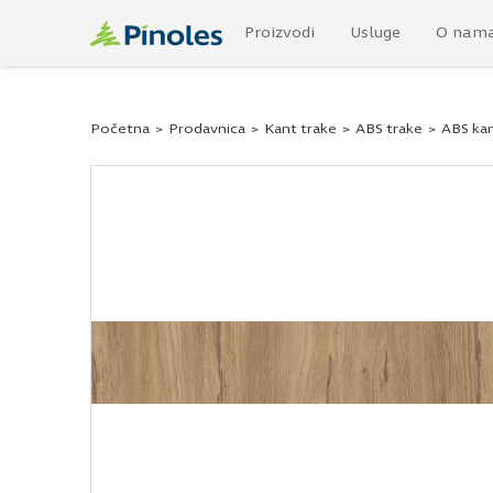
Proizvodi
Usluge
O nam
Početna
>
Prodavnica
>
Kant trake
>
ABS trake
>
ABS kan