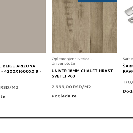
Oplemenjena iverica -
Šarke
Univer ploče
L BEIGE ARIZONA
ŠAR
UNIVER 18MM CHALET HRAST
 - 4200X1600X0,9 -
RAV
SVETLI P63
170
2.999,00
RSD
/M2
0
RSD
/M2
Doda
Pogledajte
jte