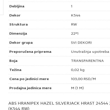
Debljina
1
Dekor
K544
Struktura
RW
Dimenzija
22*1
Dekor grupa
SVI DEKORI
Preporučena priprema
Unutrašnja upotreba
Boja
TRANSPARENTNA
Težina
0,02 kg
Cena po jedinici mere
103,00
RSD
/M
Prodajna jedinica mere
M (1 M)
ABS HRANIPEX HAZEL SILVERJACK HRAST 24544 
(K544 RW)