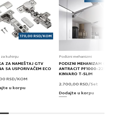
170,00
RSD
/KOM
 za kuhinju
Podizni mehanizmi
KA ZA NAMEŠTAJ GTV
PODIZNI MEHANIZAM GRASS
NA SA USPORIVAČEM ECO
ANTRACIT PF1000-2250 T
KINVARO T-SLIM
,00
RSD
/KOM
2.700,00
RSD
/Set
jte u korpu
Dodajte u korpu