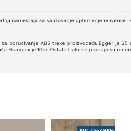
odnji nameštaja za kantovanje oplemenjene iverice i 
 za poručivanje ABS trake proizvođača Egger je 25 
ača Hranipex je 10m. Ostale trake se prodaju sa mi
DO ISTEKA ZALIHA