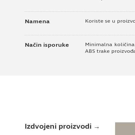
Namena
Koriste se u proizv
Način isporuke
Minimalna količina
ABS trake proizvođ
Izdvojeni proizvodi →