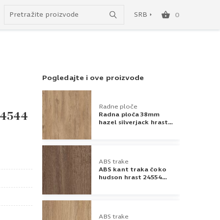
Uspešno ste dodali ovaj proizvod u vašu korpu.
do besplatne dostave!
SRB
0
SRB
ENG
Pogledajte i ove proizvode
Radne ploče
 24544
Radna ploča 38mm
hazel silverjack hrast
K544 RW
ABS trake
ABS kant traka čoko
hudson hrast 24554
42x1
ABS trake