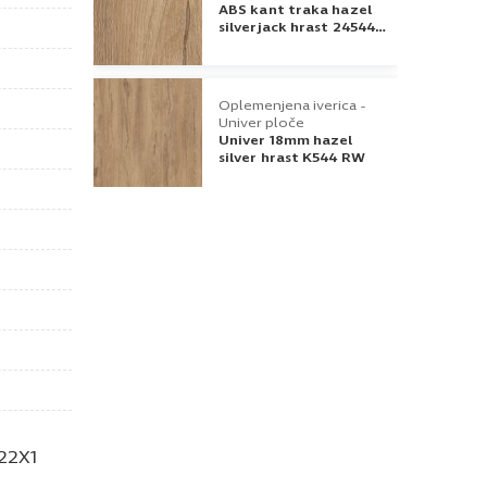
ABS kant traka hazel
silverjack hrast 24544
42x1
Oplemenjena iverica -
Univer ploče
Univer 18mm hazel
silver hrast K544 RW
22X1