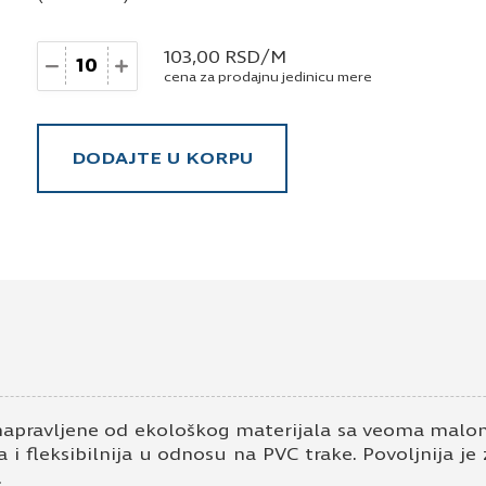
Količina
103,00
RSD
/M
cena za prodajnu jedinicu mere
DODAJTE U KORPU
napravljene od ekološkog materijala sa veoma malom
 i fleksibilnija u odnosu na PVC trake. Povoljnija je
.