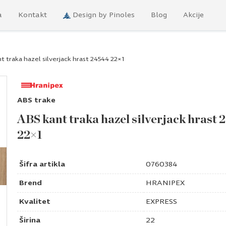
a
Kontakt
Design by Pinoles
Blog
Akcije
t traka hazel silverjack hrast 24544 22×1
ABS trake
ABS kant traka hazel silverjack hrast
22×1
Šifra artikla
0760384
Brend
HRANIPEX
Kvalitet
EXPRESS
Širina
22