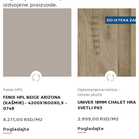
izdvojene proizvode.
DO ISTEKA ZAL
Fenix HPL
Oplemenjena iverica -
Univer ploče
FENIX HPL BEIGE ARIZONA
UNIVER 18MM CHALET HRA
(KAŠMIR) - 4200X1600X0,9 -
SVETLI P63
0748
2.999,00
RSD
/M2
8.271,00
RSD
/M2
Pogledajte
Pogledajte