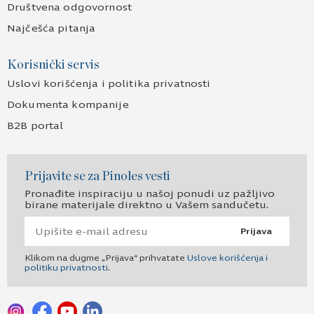
Društvena odgovornost
Najčešća pitanja
Korisnički servis
Uslovi korišćenja i politika privatnosti
Dokumenta kompanije
B2B portal
Prijavite se za Pinoles vesti
Pronađite inspiraciju u našoj ponudi uz pažljivo
birane materijale direktno u Vašem sandučetu.
Prijava
Klikom na dugme „Prijava“ prihvatate
Uslove korišćenja i
politiku privatnosti
.