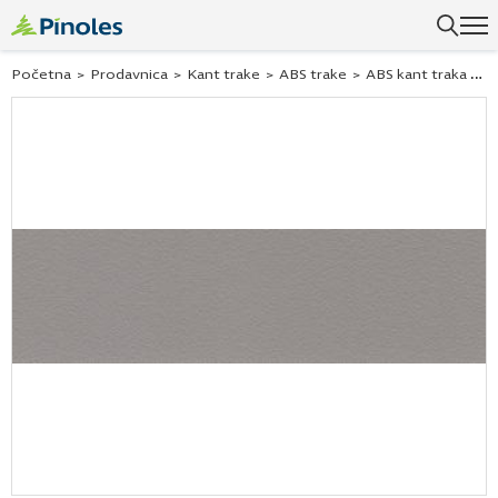
Uspešno ste dodali ovaj proizvod u vašu korpu.
Početna
>
Prodavnica
>
Kant trake
>
ABS trake
>
ABS kant traka Hranipex cubanit siva 170767 22×0,5