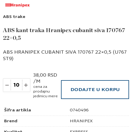
ABS trake
ABS kant traka Hranipex cubanit siva 170767
22×0,5
ABS HRANIPEX CUBANIT SIVA 170767 22×0,5 (U767
ST9)
38,00
RSD
/M
Količina
cena za
DODAJTE U KORPU
prodajnu
jedinicu mere
Šifra artikla
0740496
Brend
HRANIPEX
Kvalitet
EXPRESS