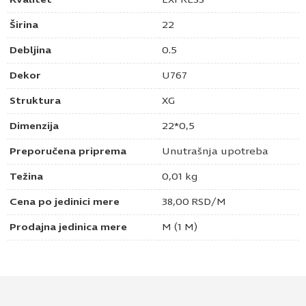
Širina
22
Debljina
0.5
Dekor
U767
Struktura
XG
Dimenzija
22*0,5
Preporučena priprema
Unutrašnja upotreba
Težina
0,01 kg
Cena po jedinici mere
38,00
RSD
/M
Prodajna jedinica mere
M (1 M)