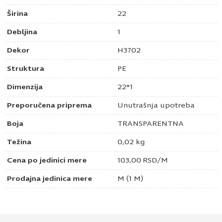
Širina
22
Debljina
1
Dekor
H3702
Struktura
PE
Dimenzija
22*1
Preporučena priprema
Unutrašnja upotreba
Boja
TRANSPARENTNA
Težina
0,02 kg
Cena po jedinici mere
103,00
RSD
/M
Prodajna jedinica mere
M (1 M)