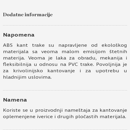
Dodatne informacije
Napomena
ABS kant trake su napravljene od ekološkog
materijala sa veoma malom emisijom štetnih
materija. Veoma je laka za obradu, mekanija i
fleksibilnija u odnosu na PVC trake. Povoljnija je
za krivolinijsko kantovanje i za upotrebu u
hladnijim uslovima.
Namena
Koriste se u proizvodnji nameštaja za kantovanje
oplemenjene iverice i drugih pločastih materijala.