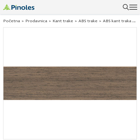
Početna
>
Prodavnica
>
Kant trake
>
ABS trake
>
ABS kant traka Hranipex orah pacifik tabak 283702 22×1