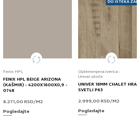
DO ISTEKA ZAL
Fenix HPL
Oplemenjena iverica -
Univer ploče
FENIX HPL BEIGE ARIZONA
UNIVER 18MM CHALET HRA
(KAŠMIR) - 4200X1600X0,9 -
SVETLI P63
0748
2.999,00
RSD
/M2
8.271,00
RSD
/M2
Pogledajte
Pogledajte