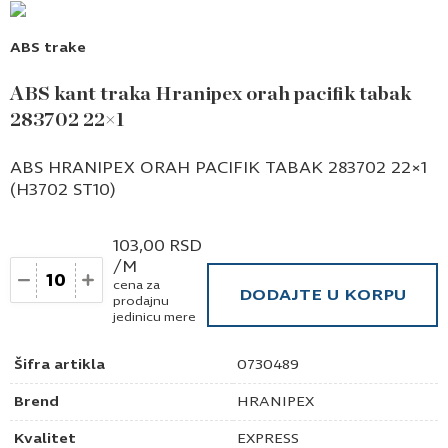
ABS trake
ABS kant traka Hranipex orah pacifik tabak
283702 22×1
ABS HRANIPEX ORAH PACIFIK TABAK 283702 22×1
(H3702 ST10)
103,00
RSD
/M
Količina
cena za
DODAJTE U KORPU
prodajnu
jedinicu mere
Šifra artikla
0730489
Brend
HRANIPEX
Kvalitet
EXPRESS