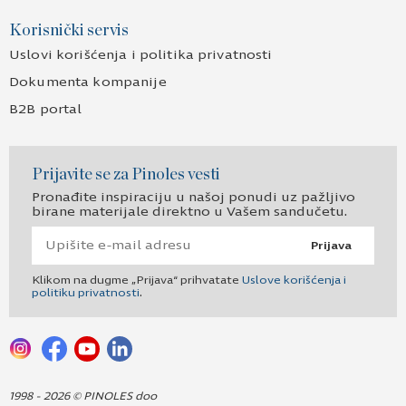
Korisnički servis
Uslovi korišćenja i politika privatnosti
Dokumenta kompanije
B2B portal
Prijavite se za Pinoles vesti
Pronađite inspiraciju u našoj ponudi uz pažljivo
birane materijale direktno u Vašem sandučetu.
Prijava
Klikom na dugme „Prijava“ prihvatate
Uslove korišćenja i
politiku privatnosti
.
1998 - 2026 © PINOLES doo