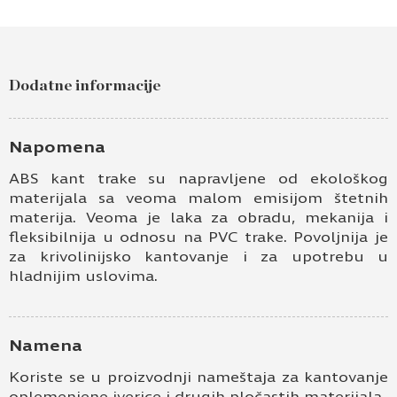
Dodatne informacije
Napomena
ABS kant trake su napravljene od ekološkog
materijala sa veoma malom emisijom štetnih
materija. Veoma je laka za obradu, mekanija i
fleksibilnija u odnosu na PVC trake. Povoljnija je
za krivolinijsko kantovanje i za upotrebu u
hladnijim uslovima.
Namena
Koriste se u proizvodnji nameštaja za kantovanje
oplemenjene iverice i drugih pločastih materijala.