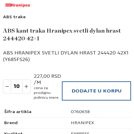
ABS trake
ABS kant traka Hranipex svetli dylan hrast
244420 42×1
ABS HRANIPEX SVETLI DYLAN HRAST 244420 42X1
(Y685FS26)
227,00
RSD
/M
Količina
cena za
DODAJTE U KORPU
prodajnu
jedinicu mere
Šifra artikla
0760658
Brend
HRANIPEX
Kvalitet
EXPRESS