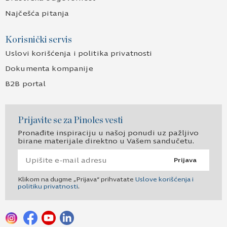
Najčešća pitanja
Korisnički servis
Uslovi korišćenja i politika privatnosti
Dokumenta kompanije
B2B portal
Prijavite se za Pinoles vesti
Pronađite inspiraciju u našoj ponudi uz pažljivo
birane materijale direktno u Vašem sandučetu.
Prijava
Klikom na dugme „Prijava“ prihvatate
Uslove korišćenja i
politiku privatnosti
.