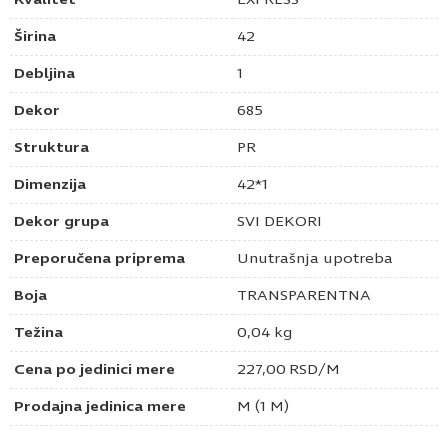
Širina
42
Debljina
1
Dekor
685
Struktura
PR
Dimenzija
42*1
Dekor grupa
SVI DEKORI
Preporučena priprema
Unutrašnja upotreba
Boja
TRANSPARENTNA
Težina
0,04 kg
Cena po jedinici mere
227,00
RSD
/M
Prodajna jedinica mere
M (1 M)