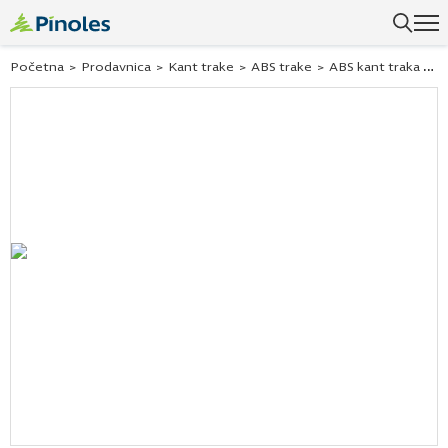
Početna
>
Prodavnica
>
Kant trake
>
ABS trake
>
ABS kant traka Hranipex svetli dylan hrast 244420 42×1