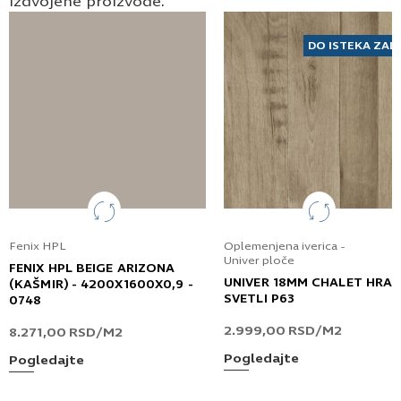
izdvojene proizvode.
DO ISTEKA ZAL
Fenix HPL
Oplemenjena iverica -
Univer ploče
FENIX HPL BEIGE ARIZONA
UNIVER 18MM CHALET HRA
(KAŠMIR) - 4200X1600X0,9 -
SVETLI P63
0748
2.999,00
RSD
/M2
8.271,00
RSD
/M2
Pogledajte
Pogledajte