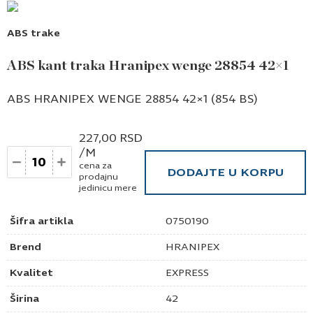
ABS trake
ABS kant traka Hranipex wenge 28854 42×1
ABS HRANIPEX WENGE 28854 42×1 (854 BS)
227,00
RSD
/M
Količina
cena za
DODAJTE U KORPU
prodajnu
jedinicu mere
Šifra artikla
0750190
Brend
HRANIPEX
Kvalitet
EXPRESS
Širina
42