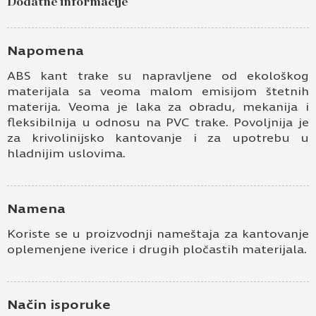
Dodatne informacije
Napomena
ABS kant trake su napravljene od ekološkog
materijala sa veoma malom emisijom štetnih
materija. Veoma je laka za obradu, mekanija i
fleksibilnija u odnosu na PVC trake. Povoljnija je
za krivolinijsko kantovanje i za upotrebu u
hladnijim uslovima.
Namena
Koriste se u proizvodnji nameštaja za kantovanje
oplemenjene iverice i drugih pločastih materijala.
Način isporuke