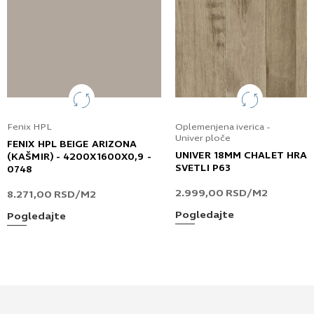
Fenix HPL
Oplemenjena iverica -
Univer ploče
FENIX HPL BEIGE ARIZONA
UNIVER 18MM CHALET HRA
(KAŠMIR) - 4200X1600X0,9 -
SVETLI P63
0748
2.999,00
RSD
/M2
8.271,00
RSD
/M2
Pogledajte
Pogledajte