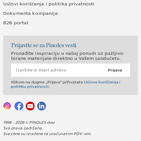
Uslovi korišćenja i politika privatnosti
Dokumenta kompanije
B2B portal
Prijavite se za Pinoles vesti
Pronađite inspiraciju u našoj ponudi uz pažljivo
birane materijale direktno u Vašem sandučetu.
Prijava
Klikom na dugme „Prijava“ prihvatate
Uslove korišćenja i
politiku privatnosti
.
1998 - 2026 © PINOLES doo
Sva prava zadržana.
Sve cene su izražene sa uračunatim PDV-om.