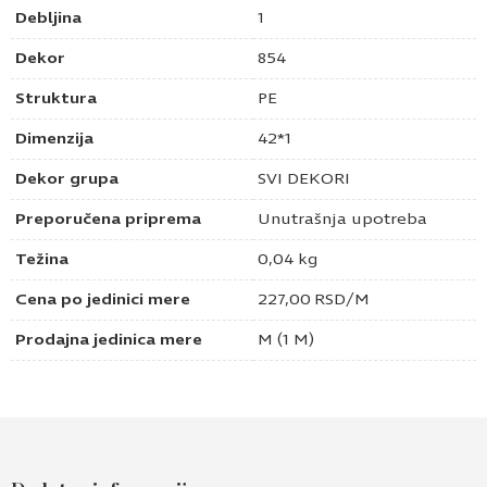
Debljina
1
Dekor
854
Struktura
PE
Dimenzija
42*1
Dekor grupa
SVI DEKORI
Preporučena priprema
Unutrašnja upotreba
Težina
0,04 kg
Cena po jedinici mere
227,00
RSD
/M
Prodajna jedinica mere
M (1 M)