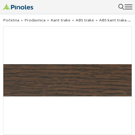
Uspešno ste dodali ovaj proizvod u vašu korpu.
Početna
>
Prodavnica
>
Kant trake
>
ABS trake
>
ABS kant traka Hranipex wenge 28854 42×1